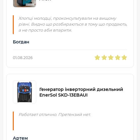
Хлопці молодці, проконсультували на вищому
рівні. Видно що розбираються в тому що продають,
а не просто аби впарити.
Богдан
01.08.2026
Генератор інверторний дизельний
EnerSol SKD-13EBAUI
Работает отлично. Претензий нет.
Артем