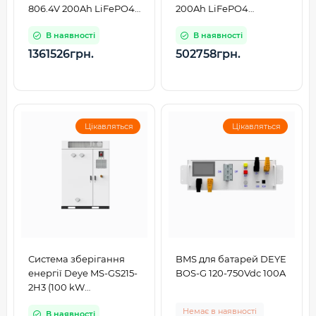
806.4V 200Ah LiFePO4
200Ah LiFePO4
HVB1000V RACK
HVB1000V RACK
В наявності
В наявності
1361526грн.
502758грн.
Цікавляться
Цікавляться
Система зберігання
BMS для батарей DEYE
енергії Deye MS-GS215-
BOS-G 120-750Vdc 100A
2H3 (100 kW
(380/400Vac,
Немає в наявності
В наявності
50/60Hz)HV 215kWh