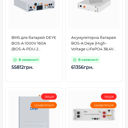
BMS для батарей DEYE
Акумуляторна батарея
BOS-A 1000V 160A
BOS-A Deye (High-
(BOS-A-PDU-2
Voltage LiFePO4 38,4V
1000V/160A)
200Ah 7,68kWh)
В наявності
В наявності
55812грн.
61356грн.
Акція
Акція
Цікавляться
Цікавляться