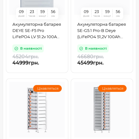
0
9
2
3
5
9
5
5
0
9
2
3
5
9
5
5
Дней
Часов
минут
сек
Дней
Часов
минут
сек
Акумуляторна батарея
Акумуляторна батарея
DEYE SE-F5 Pro
SE-G5.1 Pro-B Deye
LiFePO4 LV 51.2v 100Ah
(LiFePO4 51,2V 100Ah
5.12kwh (SE-F5 Pro-C)
5,12kWh)
В наявності
В наявності
45204грн.
46680грн.
44999грн.
45499грн.
Цікавляться
Цікавляться