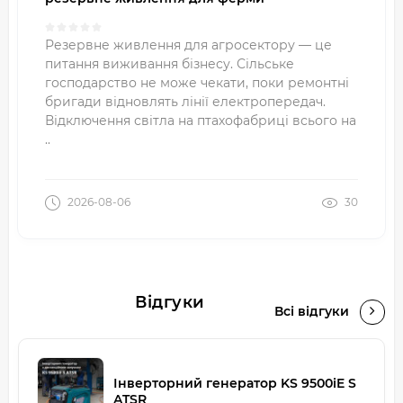
Резервне живлення для агросектору — це
питання виживання бізнесу. Сільське
господарство не може чекати, поки ремонтні
бригади відновлять лінії електропередач.
Відключення світла на птахофабриці всього на
..
2026-08-06
30
Відгуки
Всі відгуки
Інверторний генератор KS 9500iE S
ATSR