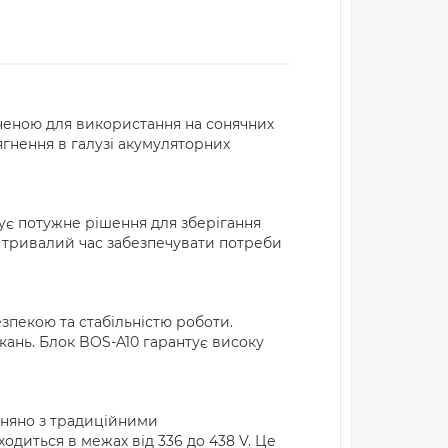
ченою для використання на сонячних
ягнення в галузі акумуляторних
чує потужне рішення для зберігання
яє тривалий час забезпечувати потреби
езпекою та стабільністю роботи.
кань. Блок BOS-A10 гарантує високу
вняно з традиційними
одиться в межах від 336 до 438 V. Це