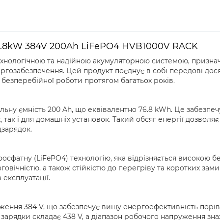
6.8kW 384V 200Ah LiFePO4 HVB1000V RACK
ехнологічною та надійною акумуляторною системою, призна
ергозабезпечення. Цей продукт поєднує в собі передові дос
я безперебійної роботи протягом багатьох років.
льну ємність 200 Ah, що еквівалентно 76.8 kWh. Це забезпе
, так і для домашніх установок. Такий обсяг енергії дозвол
дзарядок.
фосфатну (LiFePO4) технологію, яка відрізняється високою б
овічністю, а також стійкістю до перегріву та коротких зами
 експлуатації.
ження 384 V, що забезпечує вищу енергоефективність порі
арядки складає 438 V, а діапазон робочого напруження знах