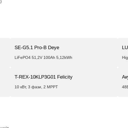
)
SE-G5.1 Pro-B Deye
LU
LiFePO4 51,2V 100Ah 5,12kWh
Hi
T-REX-10KLP3G01 Felicity
Ак
10 кВт, 3 фази, 2 MPPT
48