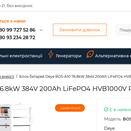
 21, без вихідних.
ться з нами:
Замовити дзвінок
80 99 727 52 86
80 93 234 28 72
льні електростанції
Генератори
Альтернативна 
 енергії
Блок батарей Deye BOS-A10 76.8kW 384V 200Ah LiFePO4 HV
76.8kW 384V 200Ah LiFePO4 HVB1000V
Цікавляться
Є в наявн
Модель:
BOS
Deye