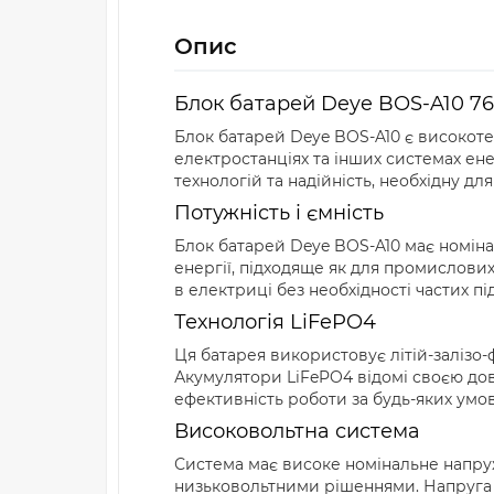
Опис
Блок батарей Deye BOS-A10 7
Блок батарей Deye BOS-A10 є високот
електростанціях та інших системах ен
технологій та надійність, необхідну дл
Потужність і ємність
Блок батарей Deye BOS-A10 має номіна
енергії, підходяще як для промислових
в електриці без необхідності частих пі
Технологія LiFePO4
Ця батарея використовує літій-залізо-
Акумулятори LiFePO4 відомі своєю довг
ефективність роботи за будь-яких умов
Високовольтна система
Система має високе номінальне напру
низьковольтними рішеннями. Напруга з