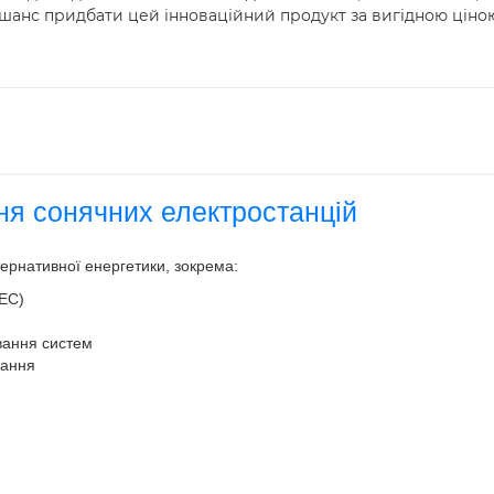
 шанс придбати цей інноваційний продукт за вигідною ціно
ня сонячних електростанцій
тернативної енергетики, зокрема:
СЕС)
вання систем
вання