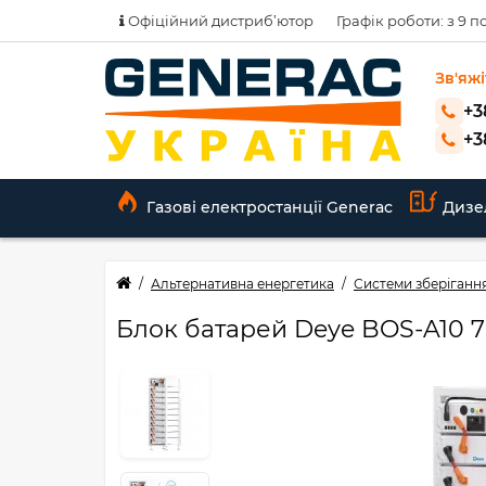
Офіційний дистриб’ютор
Графік роботи: з 9 по
Зв'яжі
+3
+3
Газові електростанції Generac
Дизе
Альтернативна енергетика
Системи зберігання
Блок батарей Deye BOS-A10 