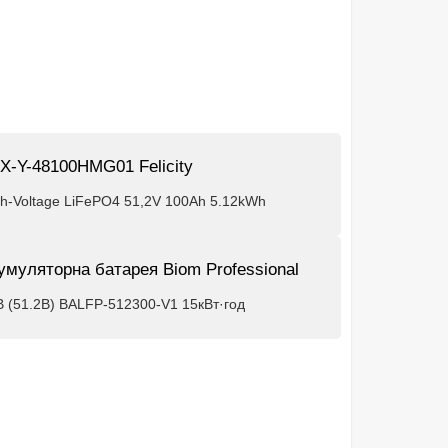
X-Y-48100HMG01 Felicity
gh-Voltage LiFePO4 51,2V 100Ah 5.12kWh
умуляторна батарея Biom Professional
В (51.2В) BALFP-512300-V1 15кВт·год