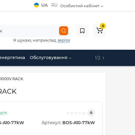
UA
RU
Особистий кабінет
0
Я шукаю, наприклад,
seplos
енергетика
Обслуговування
1/2
B1000V RACK
 RACK
ості
0
-A10-77kW
Артикул:
BOS-A10-77kW