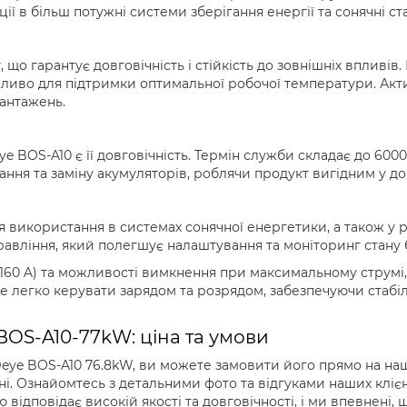
ї в більш потужні системи зберігання енергії та сонячні ста
 що гарантує довговічність і стійкість до зовнішніх впливів
жливо для підтримки оптимальної робочої температури. Ак
вантажень.
e BOS-A10 є її довговічність. Термін служби складає до 600
ання та заміну акумуляторів, роблячи продукт вигідним у д
я використання в системах сонячної енергетики, а також у
вління, який полегшує налаштування та моніторинг стану б
160 A) та можливості вимкнення при максимальному струмі,
е легко керувати зарядом та розрядом, забезпечуючи стабі
BOS-A10-77kW: ціна та умови
eye BOS-A10 76.8kW, ви можете замовити його прямо на наш
ні. Ознайомтесь з детальними фото та відгуками наших клієн
 відповідає високій якості та довговічності, і ми впевнені