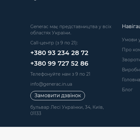
Навіга
Generac має представництва у всіх
областях України.
Умови 
Call-центр (з 9 по 21):
Про ком
+380 93 234 28 72
Зворотн
+380 99 727 52 86
Виробн
Телефонуйте нам з 9 по 21
Головн
info@generac.in.ua
Блог
Замовити дзвінок
бульвар Лесі Українки, 34, Київ,
01133
Generac © 2026