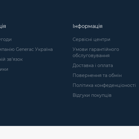
ція
Інформація
угоди
Сервісні центри
панію Generac Україна
Умови гарантійного
обслуговування
ій зв’язок
Доставка і оплата
ики
Повернення та обмін
а
Політика конфеденціоності
Відгуки покупців