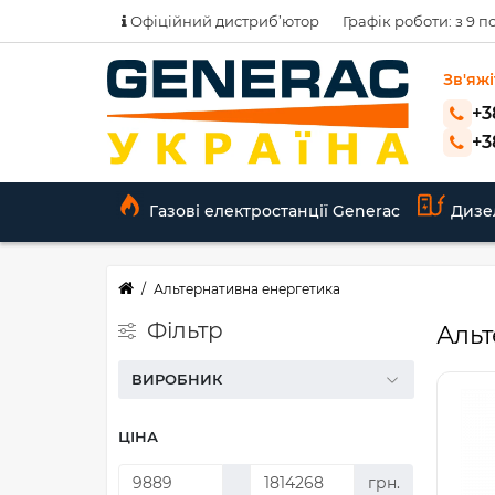
Офіційний дистриб’ютор
Графік роботи: з 9 по
Зв'яжі
+3
+3
Газові електростанції Generac
Дизе
Альтернативна енергетика
Фільтр
Альт
ВИРОБНИК
ЦІНА
грн.