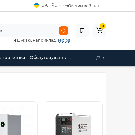
UA
RU
Особистий кабінет
0
Я шукаю, наприклад,
seplos
енергетика
Обслуговування
1/2