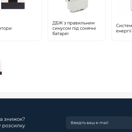
ДБЖ з правильним
Систем
ртори
синусом під сонячні
енергії
батареї
 та знижок?
у розсилку