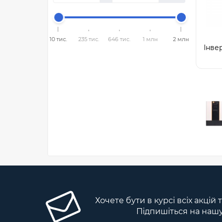
10 тис.
235 тис.
646 тис.
1 млн
2 млн
Інве
Хочете бути в курсі всіх акцій
Підпишіться на наш