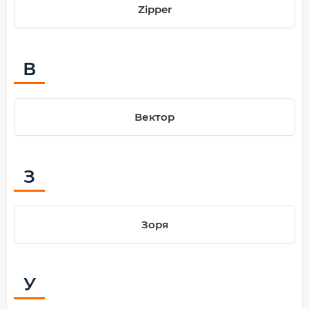
Zipper
В
Вектор
З
Зоря
У