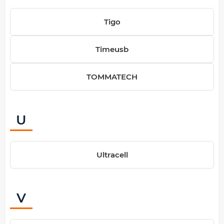
Tigo
Timeusb
TOMMATECH
U
Ultracell
V