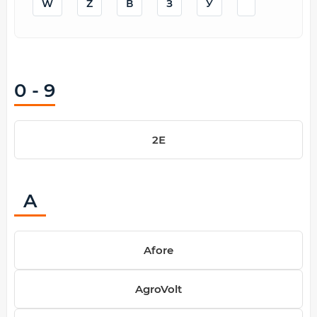
W
Z
В
З
У
0 - 9
2Е
A
Afore
AgroVolt