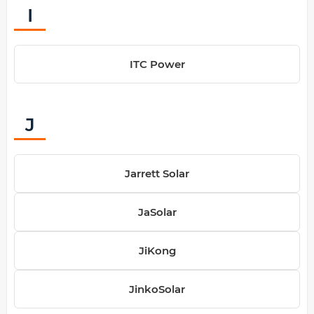
I
ITC Power
J
Jarrett Solar
JaSolar
JiKong
JinkoSolar