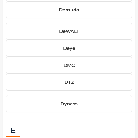
Demuda
DeWALT
Deye
DMC
DTZ
Dyness
E