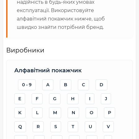
надійність в будь-яких умовах
експлуатації. Використовуйте
алфавітний покажчик нижче, щоб
швидко знайти потрібний бренд.
Виробники
Алфавітний покажчик
0 - 9
A
B
C
D
E
F
G
H
I
J
K
L
M
N
O
P
Q
R
S
T
U
V