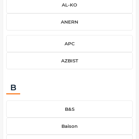
AL-KO
ANERN
APC
AZBIST
B
B&S
Baison