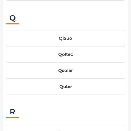
Q
QiSuo
Qoltec
Qsolar
Qube
R