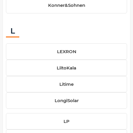
Konner&Sohnen
L
LEXRON
LiitoKala
Litime
LongiSolar
LP