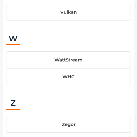
Vulkan
W
WattStream
WHC
Z
Zegor