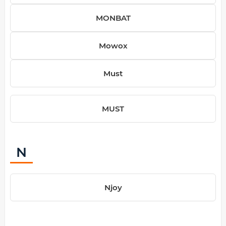
MONBAT
Mowox
Must
MUST
N
Njoy