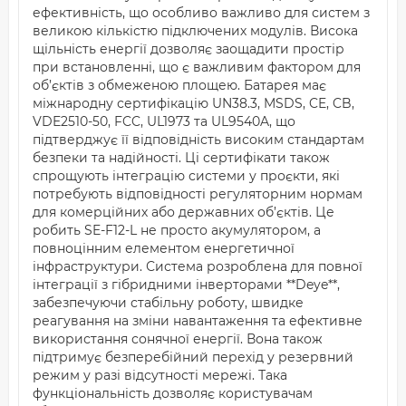
ефективність, що особливо важливо для систем з
великою кількістю підключених модулів. Висока
щільність енергії дозволяє заощадити простір
при встановленні, що є важливим фактором для
об’єктів з обмеженою площею. Батарея має
міжнародну сертифікацію UN38.3, MSDS, CE, CB,
VDE2510-50, FCC, UL1973 та UL9540A, що
підтверджує її відповідність високим стандартам
безпеки та надійності. Ці сертифікати також
спрощують інтеграцію системи у проєкти, які
потребують відповідності регуляторним нормам
для комерційних або державних об’єктів. Це
робить SE-F12-L не просто акумулятором, а
повноцінним елементом енергетичної
інфраструктури. Система розроблена для повної
інтеграції з гібридними інверторами **Deye**,
забезпечуючи стабільну роботу, швидке
реагування на зміни навантаження та ефективне
використання сонячної енергії. Вона також
підтримує безперебійний перехід у резервний
режим у разі відсутності мережі. Така
функціональність дозволяє користувачам