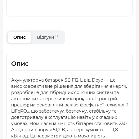
0
Опис
Відгуки
Опис
Акумуляторна батарея SE-F12-L від Deye — це
високоефективне рішення для зберігання енергії,
розроблене для гібридних сонячних систем та
автономних енергетичних проєктів. Пристрій
працює на основі літій-залізо-фосфатної технології
LiFePO₄, що забезпечує безпечну, стабільну та
довготривалу експлуатацію навіть у складних
умовах. Номінальна ємність батареї становить 230
А·год при напрузі 51,2 В, а енергоємність — 11,8
кВт·год. Ці параметри дають можливість