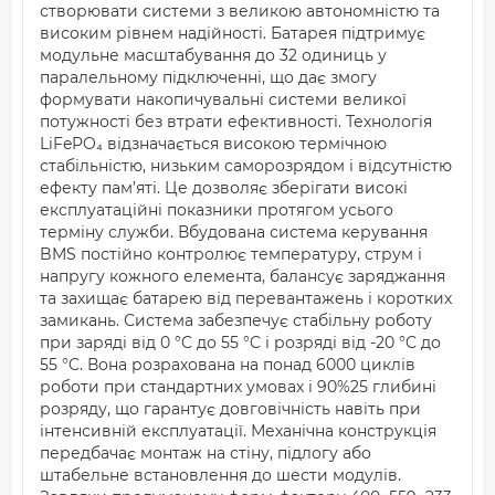
створювати системи з великою автономністю та
високим рівнем надійності. Батарея підтримує
модульне масштабування до 32 одиниць у
паралельному підключенні, що дає змогу
формувати накопичувальні системи великої
потужності без втрати ефективності. Технологія
LiFePO₄ відзначається високою термічною
стабільністю, низьким саморозрядом і відсутністю
ефекту пам’яті. Це дозволяє зберігати високі
експлуатаційні показники протягом усього
терміну служби. Вбудована система керування
BMS постійно контролює температуру, струм і
напругу кожного елемента, балансує заряджання
та захищає батарею від перевантажень і коротких
замикань. Система забезпечує стабільну роботу
при заряді від 0 °C до 55 °C і розряді від -20 °C до
55 °C. Вона розрахована на понад 6000 циклів
роботи при стандартних умовах і 90%25 глибині
розряду, що гарантує довговічність навіть при
інтенсивній експлуатації. Механічна конструкція
передбачає монтаж на стіну, підлогу або
штабельне встановлення до шести модулів.