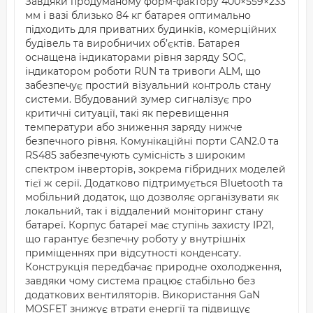
Завдяки продуманому форм-фактору 400×559×233
мм і вазі близько 84 кг батарея оптимально
підходить для приватних будинків, комерційних
будівель та виробничих об’єктів. Батарея
оснащена індикаторами рівня заряду SOC,
індикатором роботи RUN та тривоги ALM, що
забезпечує простий візуальний контроль стану
системи. Вбудований зумер сигналізує про
критичні ситуації, такі як перевищення
температури або зниження заряду нижче
безпечного рівня. Комунікаційні порти CAN2.0 та
RS485 забезпечують сумісність з широким
спектром інверторів, зокрема гібридних моделей
тієї ж серії. Додатково підтримується Bluetooth та
мобільний додаток, що дозволяє організувати як
локальний, так і віддалений моніторинг стану
батареї. Корпус батареї має ступінь захисту IP21,
що гарантує безпечну роботу у внутрішніх
приміщеннях при відсутності конденсату.
Конструкція передбачає природне охолодження,
завдяки чому система працює стабільно без
додаткових вентиляторів. Використання GaN
MOSFET знижує втрати енергії та підвищує