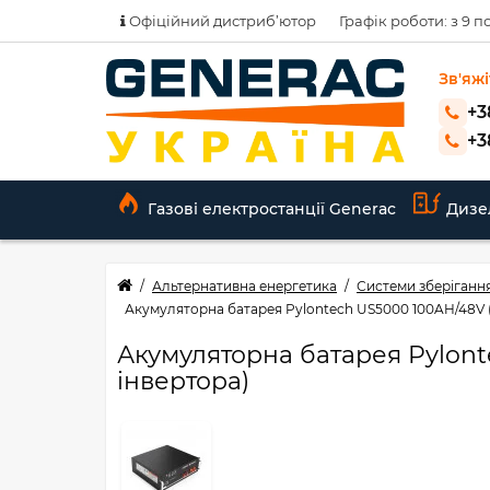
Офіційний дистриб’ютор
Графік роботи: з 9 по
Зв'яжі
+3
+3
Газові електростанції Generac
Дизе
Альтернативна енергетика
Системи зберігання
Акумуляторна батарея Pylontech US5000 100AH/48V ((Ш
Акумуляторна батарея Pylonte
iнвертора)