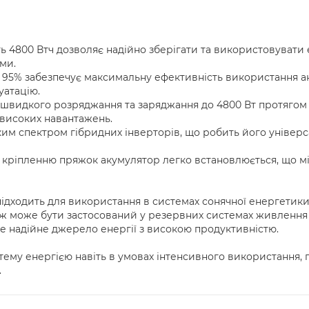
ть 4800 Втч дозволяє надійно зберігати та використовувати
ми.
до 95% забезпечує максимальну ефективність використання 
уатацію.
 швидкого розряджання та заряджання до 4800 Вт протягом
 високих навантажень.
оким спектром гібридних інверторів, що робить його універ
 кріпленню пряжок акумулятор легко встановлюється, що мін
підходить для використання в системах сонячної енергетики
кож може бути застосований у резервних системах живлення 
не надійне джерело енергії з високою продуктивністю.
ему енергією навіть в умовах інтенсивного використання, 
.