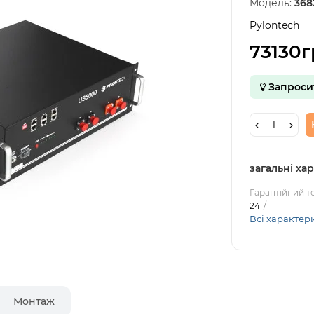
Модель:
368
Pylontech
73130г
Запроси
загальні ха
Гарантійний т
24
Всі характер
Монтаж