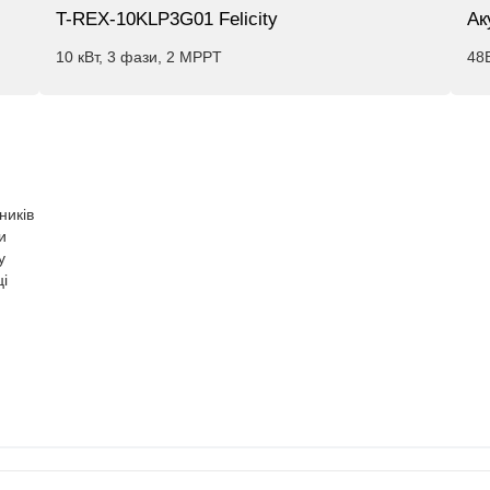
T-REX-10KLP3G01 Felicity
Ак
10 кВт, 3 фази, 2 MPPT
48
ників
и
у
ці