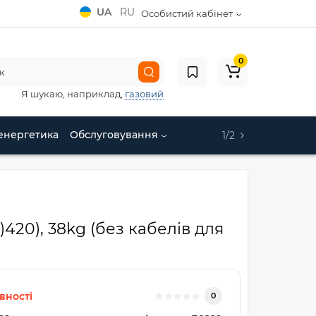
UA
RU
Особистий кабінет
0
Я шукаю, наприклад,
газовий
енергетика
Обслуговування
1/2
420), 38kg (без кабелiв для
вності
0