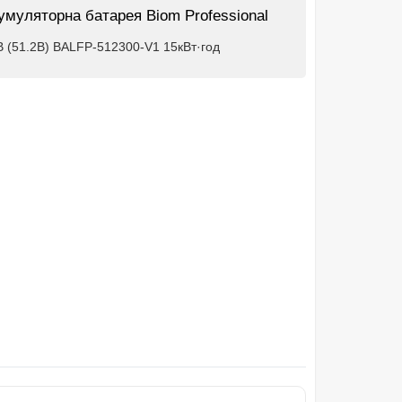
умуляторна батарея Biom Professional
В (51.2В) BALFP-512300-V1 15кВт·год