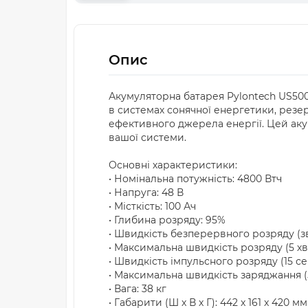
Опис
Акумуляторна батарея Pylontech US5000
в системах сонячної енергетики, резе
ефективного джерела енергії. Цей ак
вашої системи.
Основні характеристики:
• Номінальна потужність: 4800 Втч
• Напруга: 48 В
• Місткість: 100 Ач
• Глибина розряду: 95%
• Швидкість безперервного розряду (з
• Максимальна швидкість розряду (5 хв
• Швидкість імпульсного розряду (15 се
• Максимальна швидкість заряджання (
• Вага: 38 кг
• Габарити (Ш x В x Г): 442 x 161 x 420 мм