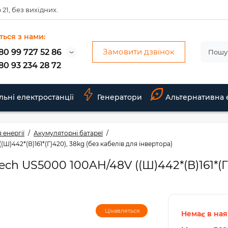
 21, без вихідних.
ться з нами:
Замовити дзвінок
80 99 727 52 86
80 93 234 28 72
льні електростанції
Генератори
Альтернативна 
 енергії
Акумуляторні батареї
)442*(В)161*(Г)420), 38kg (без кабелiв для iнвертора)
ch US5000 100AH/48V ((Ш)442*(В)161*(Г)
Цікавляться
Немає в ная