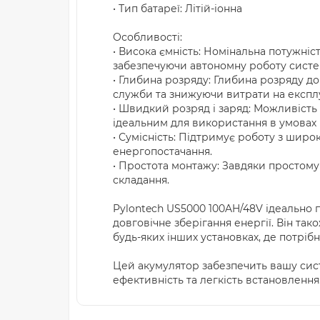
• Тип батареї: Літій-іонна
Особливості:
• Висока ємність: Номінальна потужніс
забезпечуючи автономну роботу систе
• Глибина розряду: Глибина розряду 
служби та знижуючи витрати на експл
• Швидкий розряд і заряд: Можливість
ідеальним для використання в умовах
• Сумісність: Підтримує роботу з шир
енергопостачання.
• Простота монтажу: Завдяки простому
складання.
Pylontech US5000 100AH/48V ідеально 
довговічне зберігання енергії. Він та
будь-яких інших установках, де потріб
Цей акумулятор забезпечить вашу сист
ефективність та легкість встановлення