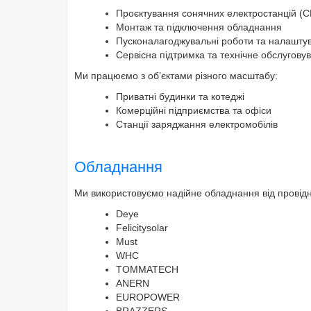
Проєктування сонячних електростанцій (
Монтаж та підключення обладнання
Пусконалагоджувальні роботи та налашту
Сервісна підтримка та технічне обслугову
Ми працюємо з об’єктами різного масштабу:
Приватні будинки та котеджі
Комерційні підприємства та офіси
Станції заряджання електромобілів
Обладнання
Ми використовуємо надійне обладнання від провідни
Deye
Felicitysolar
Must
WHC
TOMMATECH
ANERN
EUROPOWER