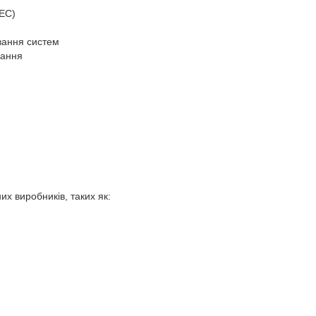
СЕС)
вання систем
вання
х виробників, таких як: