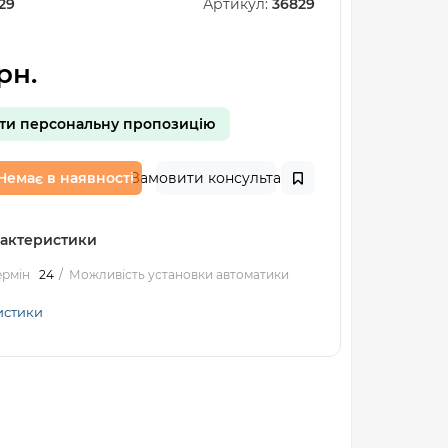
29
Артикул:
36829
рн.
ти персональну пропозицію
Немає в наявності
Замовити консультацію
рактеристики
ермін
24
Можливість установки автоматики
истики