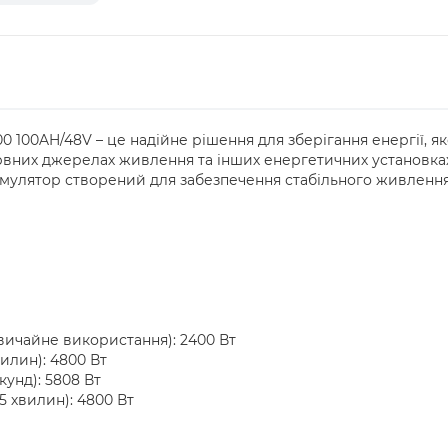
 100AH/48V – це надійне рішення для зберігання енергії, як
рвних джерелах живлення та інших енергетичних установках
умулятор створений для забезпечення стабільного живлення
вичайне використання): 2400 Вт
илин): 4800 Вт
кунд): 5808 Вт
5 хвилин): 4800 Вт