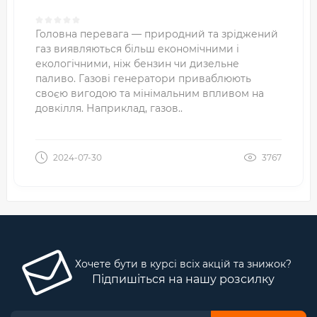
Головна перевага — природний та зріджений
газ виявляються більш економічними і
екологічними, ніж бензин чи дизельне
паливо. Газові генератори приваблюють
своєю вигодою та мінімальним впливом на
довкілля. Наприклад, газов..
2024-07-30
3767
Хочете бути в курсі всіх акцій та знижок?
Підпишіться на нашу розсилку