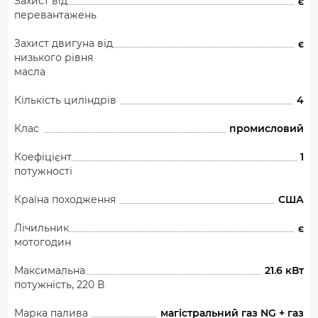
Захист від
є
перевантажень
Захист двигуна від
є
низького рівня
масла
Кількість циліндрів
4
Клас
промисловий
Коефіцієнт
1
потужності
Країна походження
США
Лічильник
є
мотогодин
Максимальна
21.6 кВт
потужність, 220 В
Марка палива
магістральний газ NG + газ