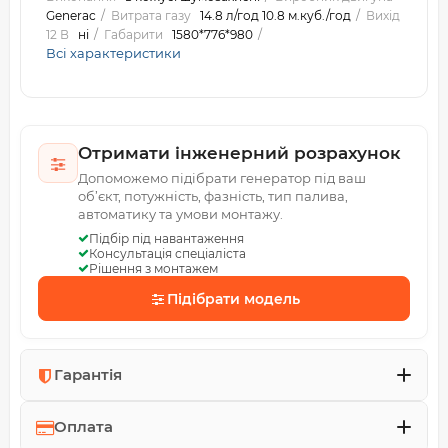
Generac
Витрата газу
14.8 л/год 10.8 м.куб./год
Вихід
12 В
ні
Габарити
1580*776*980
Всі характеристики
Отримати інженерний розрахунок
Допоможемо підібрати генератор під ваш
об’єкт, потужність, фазність, тип палива,
автоматику та умови монтажу.
Підбір під навантаження
Консультація спеціаліста
Рішення з монтажем
Підібрати модель
Гарантія
Оплата