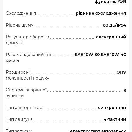
функцією AVR
Охолодження
рідинне охолодження
Рівень шуму
68 дБ/IP54
Регулятор оборотів
електронний
двигуна
Рекомендований тип
SAE 10W-30 SAE 10W-40
масла
Розширені
OHV
можливості пошуку
Система аварійної
є
зупинки
Тип альтернатора
синхронний
Тип двигуна
4-тактний
Тип запуску
електростарт автозапуск