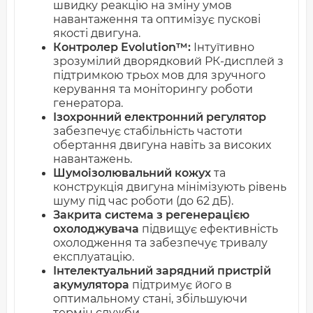
швидку реакцію на зміну умов
навантаження та оптимізує пускові
якості двигуна.
Контролер Evolution™:
Інтуїтивно
зрозумілий дворядковий РК-дисплей з
підтримкою трьох мов для зручного
керування та моніторингу роботи
генератора.
Ізохронний електронний регулятор
забезпечує стабільність частоти
обертання двигуна навіть за високих
навантажень.
Шумоізолювальний кожух
та
конструкція двигуна мінімізують рівень
шуму під час роботи (до 62 дБ).
Закрита система з регенерацією
охолоджувача
підвищує ефективність
охолодження та забезпечує тривалу
експлуатацію.
Інтелектуальний зарядний пристрій
акумулятора
підтримує його в
оптимальному стані, збільшуючи
термін служби.