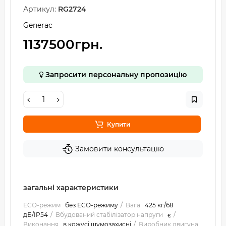
Артикул:
RG2724
Generac
1137500грн.
Запросити персональну пропозицію
Купити
Замовити консультацію
загальні характеристики
ECO-режим
без ECO-режиму
Вага
425 кг/68
дБ/IP54
Вбудований стабілізатор напруги
є
Виконання
в кожусі шумозахисні
Виробник двигуна