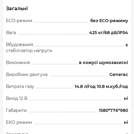
Загальні
ECO-режим
без ECO-режиму
Вага
425 кг/68 дБ/IP54
Вбудований
є
стабілізатор напруги
Виконання
в кожусі шумозахисні
Виробник двигуна
Generac
Витрата газу
14.8 л/год 10.8 м.куб./год
Вихід 12 В
ні
Габарити
1580*776*980
ЕКО режим
ні