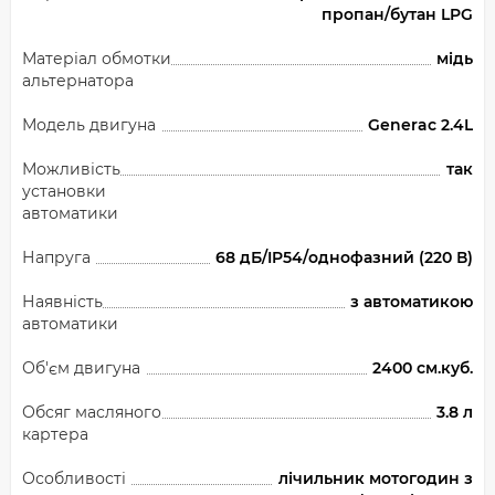
пропан/бутан LPG
Матеріал обмотки
мідь
альтернатора
Модель двигуна
Generac 2.4L
Можливість
так
установки
автоматики
Напруга
68 дБ/IP54/однофазний (220 В)
Наявність
з автоматикою
автоматики
Об'єм двигуна
2400 см.куб.
Обсяг масляного
3.8 л
картера
Особливості
лічильник мотогодин з