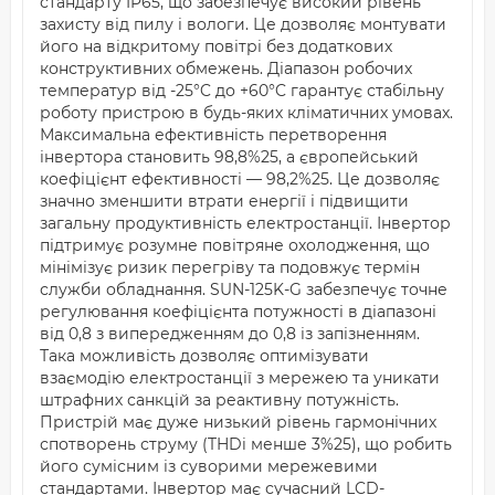
стандарту IP65, що забезпечує високий рівень
захисту від пилу і вологи. Це дозволяє монтувати
його на відкритому повітрі без додаткових
конструктивних обмежень. Діапазон робочих
температур від -25°C до +60°C гарантує стабільну
роботу пристрою в будь-яких кліматичних умовах.
Максимальна ефективність перетворення
інвертора становить 98,8%25, а європейський
коефіцієнт ефективності — 98,2%25. Це дозволяє
значно зменшити втрати енергії і підвищити
загальну продуктивність електростанції. Інвертор
підтримує розумне повітряне охолодження, що
мінімізує ризик перегріву та подовжує термін
служби обладнання. SUN-125K-G забезпечує точне
регулювання коефіцієнта потужності в діапазоні
від 0,8 з випередженням до 0,8 із запізненням.
Така можливість дозволяє оптимізувати
взаємодію електростанції з мережею та уникати
штрафних санкцій за реактивну потужність.
Пристрій має дуже низький рівень гармонічних
спотворень струму (THDi менше 3%25), що робить
його сумісним із суворими мережевими
стандартами. Інвертор має сучасний LCD-