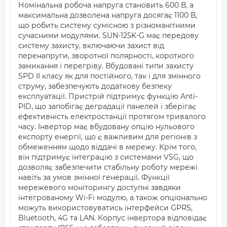
Номінальна робоча напруга становить 600 В, а
максимальна дозволена напруга досягає 1100 В,
що робить систему сумісною з різноманітними
сучасними модулями. SUN-125K-G має передову
систему захисту, включаючи захист від
перенапруги, зворотної полярності, короткого
замикання і перегріву. Вбудовані типи захисту
SPD II класу як для постійного, так і для змінного
струму, забезпечують додаткову безпеку
експлуатації. Пристрій підтримує функцію Anti-
PID, що запобігає деградації панелей і зберігає
ефективність електростанції протягом тривалого
часу. Інвертор має вбудовану опцію нульового
експорту енергії, що є важливим для регіонів з
обмеженням щодо віддачі в мережу. Крім того,
він підтримує інтеграцію з системами VSG, що
дозволяє забезпечити стабільну роботу мережі
навіть за умов змінної генерації. Функції
мережевого моніторингу доступні завдяки
інтегрованому Wi-Fi модулю, а також опціонально
можуть використовуватись інтерфейси GPRS,
Bluetooth, 4G та LAN. Корпус інвертора відповідає