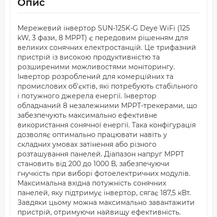
Опис
Мережевий інвертор SUN-125K-G Deye WiFi (125
kW, 3 фази, 8 MPPT) є передовим рішенням для
великих сонячних електростанцій. Це трифазний
пристрій із високою продуктивністю та
розширеними можливостями моніторингу.
Інвертор розроблений для комерційних та
промислових об'єктів, які потребують стабільного
і потужного джерела енергії. Інвертор
обладнаний 8 незалежними MPPT-трекерами, що
забезпечують максимально ефективне
використання сонячної енергії. Така конфігурація
дозволяє оптимально працювати навіть у
складних умовах затінення або різного
розташування панелей. Діапазон напруг MPPT
становить від 200 до 1000 В, забезпечуючи
гнучкість при виборі фотоелектричних модулів.
Максимальна вхідна потужність сонячних
панелей, яку підтримує інвертор, сягає 187,5 кВт.
Завдяки цьому можна максимально завантажити
пристрій, отримуючи найвищу ефективність.