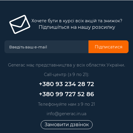
Хочете бути в курсі всіх акцій та знижок?
Підпишіться на нашу розсилку
Підписатися
Generac має представництва у всіх областях України.
Call-центр (з 9 по 21):
+380 93 234 28 72
+380 99 727 52 86
Телефонуйте нам з 9 по 21
info@generac.in.ua
Замовити дзвінок