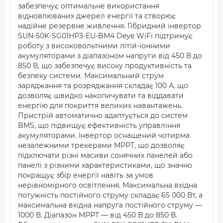
забезпечує оптимальне використання
відновлюваних джерел енергії та створює
надійне резервне живлення. Гібридний інвертор
SUN-50K-SG01HP3-EU-BM4 Deye WiFi підтримує
роботу з високовольтними літій-іонними
акумуляторами з діапазоном напруги від 450 В до
850 В, що забезпечує високу продуктивність та
безпеку системи. Максимальний струм
заряджання та розряджання складає 100 А, що
дозволяє швидко накопичувати та віддавати
енергію для покриття великих навантажень.
Пристрій автоматично адаптується до систем
BMS, що підвищує ефективність управління
акумуляторами. Інвертор оснащений чотирма
незалежними трекерами MPPT, що дозволяє
підключати різні масиви сонячних панелей або
панелі з різними характеристиками, що значно
покращує збір енергії навіть за умов
нерівномірного освітлення. Максимальна вхідна
потужність постійного струму складає 65 000 Вт, а
максимальна вхідна напруга постійного струму —
1000 В. Діапазон MPPT — від 450 В до 850 В.