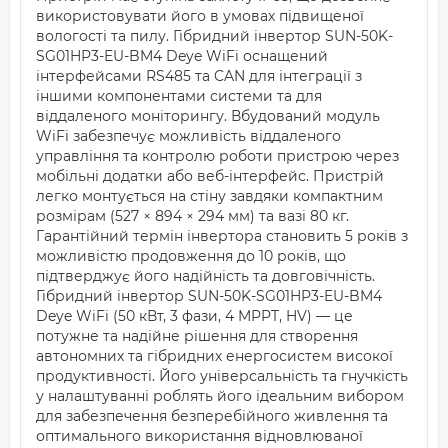
використовувати його в умовах підвищеної
вологості та пилу. Гібридний інвертор SUN-50K-
SG01HP3-EU-BM4 Deye WiFi оснащений
інтерфейсами RS485 та CAN для інтеграції з
іншими компонентами системи та для
віддаленого моніторингу. Вбудований модуль
WiFi забезпечує можливість віддаленого
управління та контролю роботи пристрою через
мобільні додатки або веб-інтерфейс. Пристрій
легко монтується на стіну завдяки компактним
розмірам (527 × 894 × 294 мм) та вазі 80 кг.
Гарантійний термін інвертора становить 5 років з
можливістю продовження до 10 років, що
підтверджує його надійність та довговічність.
Гібридний інвертор SUN-50K-SG01HP3-EU-BM4
Deye WiFi (50 кВт, 3 фази, 4 MPPT, HV) — це
потужне та надійне рішення для створення
автономних та гібридних енергосистем високої
продуктивності. Його універсальність та гнучкість
у налаштуванні роблять його ідеальним вибором
для забезпечення безперебійного живлення та
оптимального використання відновлюваної