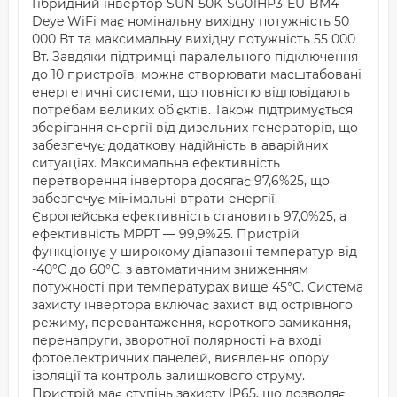
Гібридний інвертор SUN-50K-SG01HP3-EU-BM4
Deye WiFi має номінальну вихідну потужність 50
000 Вт та максимальну вихідну потужність 55 000
Вт. Завдяки підтримці паралельного підключення
до 10 пристроїв, можна створювати масштабовані
енергетичні системи, що повністю відповідають
потребам великих об’єктів. Також підтримується
зберігання енергії від дизельних генераторів, що
забезпечує додаткову надійність в аварійних
ситуаціях. Максимальна ефективність
перетворення інвертора досягає 97,6%25, що
забезпечує мінімальні втрати енергії.
Європейська ефективність становить 97,0%25, а
ефективність MPPT — 99,9%25. Пристрій
функціонує у широкому діапазоні температур від
-40°C до 60°C, з автоматичним зниженням
потужності при температурах вище 45°C. Система
захисту інвертора включає захист від острівного
режиму, перевантаження, короткого замикання,
перенапруги, зворотної полярності на вході
фотоелектричних панелей, виявлення опору
ізоляції та контроль залишкового струму.
Пристрій має ступінь захисту IP65, що дозволяє