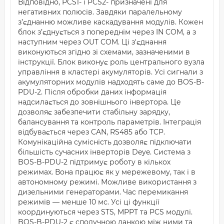
Відповідно, PCS1- і PCS2- призначені для
негативних полюсів. Завдяки паралельному
з’єднанню можливе каскадування модулів. Кожен
блок з’єднується з попереднім через IN COM, а з
наступним через OUT COM. Ці з'єднання
виконуються згідно зі схемами, зазначеними в
інструкції. Блок виконує роль центрального вузла
управління в кластері акумуляторів. Усі сигнали з
акумуляторних модулів надходять саме до BOS-B-
PDU-2. Після обробки даних інформація
надсилається до зовнішнього інвертора. Це
дозволяє забезпечити стабільну зарядку,
балансування та контроль параметрів. Інтеграція
відбувається через CAN, RS485 або TCP.
Комунікаційна сумісність дозволяє підключати
більшість сучасних інверторів Deye. Система з
BOS-B-PDU-2 підтримує роботу в кількох
режимах. Вона працює як у мережевому, так і в
автономному режимі. Можливе використання з
дизельними генераторами. Час перемикання
режимів — менше 10 мс. Усі ці функції
координуються через STS, MPPT та PCS модулі.
BOS-B-PDU-2 є сполучною ланкою між ними та