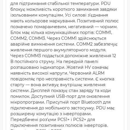
для підтримання стабільної температури. PDU
блокує можливість короткого замикання завдяки
ізольованим комутаціям. Усі силові з'єднання
мають кольорове маркування. Позитивний полюс
позначено помаранчевим, негативний — чорним.
Блок має кілька комунікаційних портів: COMM1,
COMM2, COMM3. Через COMM1 здійснюється
аварійне вимкнення системи. COMM2 забезпечує
живлення першого акумуляторного модуля.
Через COMM3 подається допоміжне живлення 12
В постійного струму. На передній панелі
розташовано індикатори. Жовтий HV означає
наявність високої напруги. Червоний ALRM
повідомляє про несправність системи. Є кнопка
старту — вона активує внутрішнє живлення
системи. Дисплей показує стан заряду та коди
помилок. Доступний USB-порт для оновлення
мікропрограми. Присутній порт Bluetooth для
підключення до мобільного застосунку. PDU має
розширену комутацію з інверторами.
Передбачені роз’єми PCS1+ і PCS2+ для
підключення позитивних полюсів інверторів.