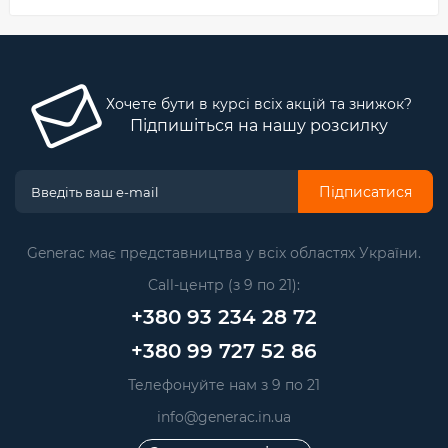
Хочете бути в курсі всіх акцій та знижок?
Підпишіться на нашу розсилку
Підписатися
Generac має представництва у всіх областях України.
Call-центр (з 9 по 21):
+380 93 234 28 72
+380 99 727 52 86
Телефонуйте нам з 9 по 21
info@generac.in.ua