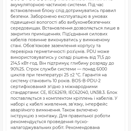
акумуляторною частиною системи. Під час
встановлення блоку слід дотримуватись правил
безпеки. Заборонено експлуатацію в умовах
підвищеної вологості або вибухонебезпечних
середовищах. Встановлення дозволяється лише в
закритих приміщеннях. Під’єднання силових
кабелів повинне виконуватись у вимкненому
стані. Обов’язкове заземлення корпусу та
перевірка герметичності роз’ємів. PDU може
використовуватись у складі рішень від 71,5 до
214,5 кВт·год. Він підтримує глибину розряду до
90%25. Строк служби системи — понад 6000
циклів при температурі 25 ±2 °C. Гарантія на
систему становить 10 років. BOS-B-PDU-2
сертифікований згідно з міжнародними
стандартами: CE, IEC62619, IEC62040, UN38.3. Блок
поставляється з комплектом кріплень і кабелів. У
наборі є кабелі живлення, зв'язку, інтерфейс
аварійного вимкнення. Також включено
інструкцію з монтажу. Для правильної роботи
рекомендується проведення пуско-
налагоджувальних робіт. Рекомендована