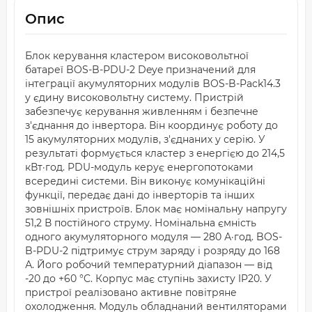
Опис
Блок керування кластером високовольтної
батареї BOS-B-PDU-2 Deye призначений для
інтеграції акумуляторних модулів BOS-B-Pack14.3
у єдину високовольтну систему. Пристрій
забезпечує керування живленням і безпечне
з'єднання до інвертора. Він координує роботу до
15 акумуляторних модулів, з'єднаних у серію. У
результаті формується кластер з енергією до 214,5
кВт·год. PDU-модуль керує енергопотоками
всередині системи. Він виконує комунікаційні
функції, передає дані до інверторів та інших
зовнішніх пристроїв. Блок має номінальну напругу
51,2 В постійного струму. Номінальна ємність
одного акумуляторного модуля — 280 А·год. BOS-
B-PDU-2 підтримує струм заряду і розряду до 168
А. Його робочий температурний діапазон — від
-20 до +60 °C. Корпус має ступінь захисту IP20. У
пристрої реалізовано активне повітряне
охолодження. Модуль обладнаний вентиляторами