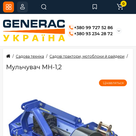
0
+380 99 727 52 86
+380 93 234 28 72
Садова техніка
Садові трактори, мотоблоки й райдери
Тр
Мульчувач МН-1,2
Цікавляться