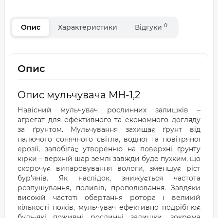
0
Опис
Характеристики
Відгуки
Опис
Опис мульчувача МН-1,2
Навісний мульчувач рослинних залишків –
агрегат для ефективного та економного догляду
за ґрунтом. Мульчування захищає ґрунт від
палючого сонячного світла, водної та повітряної
ерозії, запобігає утворенню на поверхні ґрунту
кірки – верхній шар землі завжди буде пухким, що
скорочує випаровування вологи, зменшує ріст
бур’янів. Як наслідок, знижується частота
розпушування, поливів, прополювання. Завдяки
високій частоті обертання ротора і великій
кількості ножів, мульчувач ефективно подрібнює
будь-які поживні рослинні залишки, зокрема