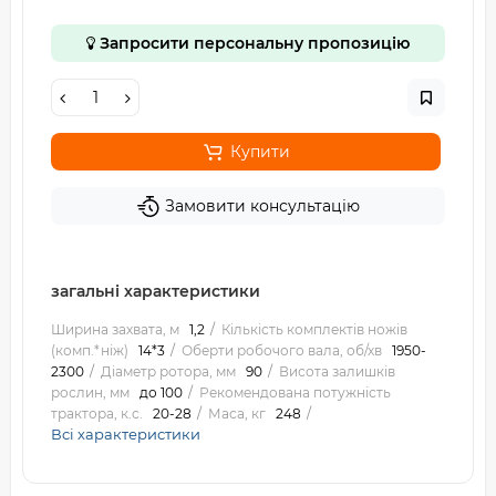
Запросити персональну пропозицію
Купити
Замовити консультацію
загальні характеристики
Ширина захвата, м
1,2
Кількість комплектів ножів
(комп.*ніж)
14*3
Оберти робочого вала, об/хв
1950-
2300
Діаметр ротора, мм
90
Висота залишків
рослин, мм
до 100
Рекомендована потужність
трактора, к.с.
20-28
Маса, кг
248
Всі характеристики