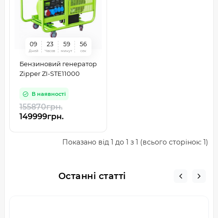
0
9
2
3
5
9
5
6
Дней
Часов
минут
сек
Бензиновий генератор
Zipper ZI-STE11000
В наявності
155870грн.
149999грн.
Показано від 1 до 1 з 1 (всього сторінок: 1)
Останні статті