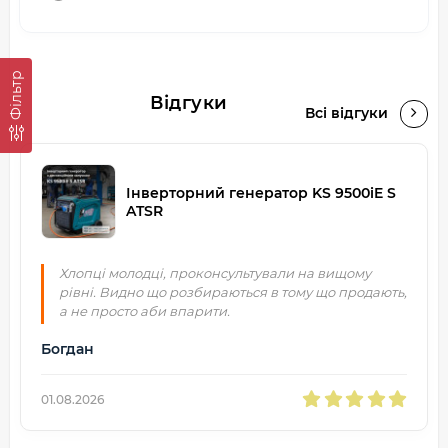
Фільтр
Відгуки
Всі відгуки
Інверторний генератор KS 9500iE S
ATSR
Хлопці молодці, проконсультували на вищому
рівні. Видно що розбираються в тому що продають,
а не просто аби впарити.
Богдан
01.08.2026