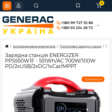
0
+380 99 727 52 86
+380 93 234 28 72
Альтернативна енергетика
Портативні зарядні станції
Зар
Зарядна станція ENERGIZER
PPS550W1F - 551Wh/AC 700W/100W
PD/2xUSB/2xDC/1xCar/MPPT
Цікавляться