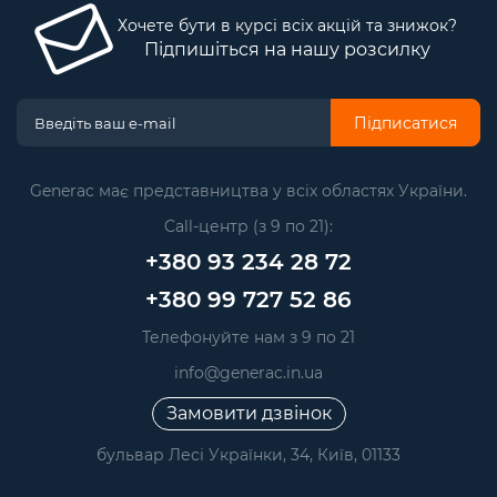
Хочете бути в курсі всіх акцій та знижок?
Підпишіться на нашу розсилку
Підписатися
Generac має представництва у всіх областях України.
Call-центр (з 9 по 21):
+380 93 234 28 72
+380 99 727 52 86
Телефонуйте нам з 9 по 21
info@generac.in.ua
Замовити дзвінок
бульвар Лесі Українки, 34, Київ, 01133