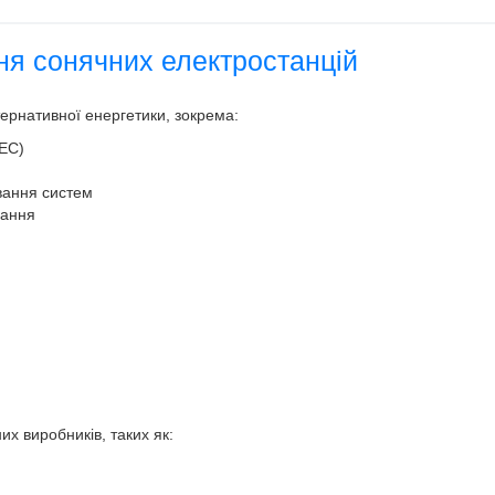
ня сонячних електростанцій
тернативної енергетики, зокрема:
СЕС)
вання систем
вання
х виробників, таких як: