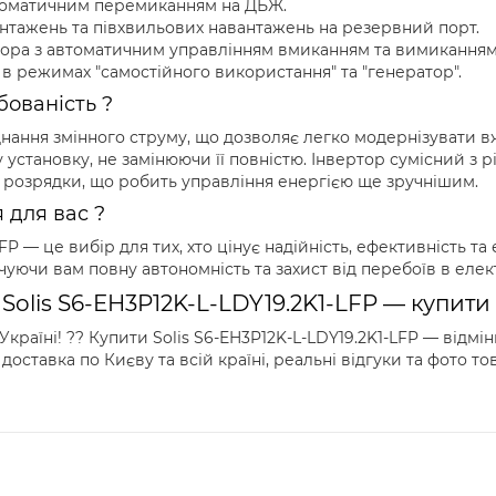
томатичним перемиканням на ДБЖ.
нтажень та півхвильових навантажень на резервний порт.
ора з автоматичним управлінням вмиканням та вимиканням
в режимах "самостійного використання" та "генератор".
бованість ?
днання змінного струму, що дозволяє легко модернізувати в
становку, не замінюючи її повністю. Інвертор сумісний з р
а розрядки, що робить управління енергією ще зручнішим.
 для вас ?
FP — це вибір для тих, хто цінує надійність, ефективність та
ечуючи вам повну автономність та захист від перебоїв в елек
 Solis S6-EH3P12K-L-LDY19.2K1-LFP — купити
країні! ?? Купити Solis S6-EH3P12K-L-LDY19.2K1-LFP — відмі
и, доставка по Києву та всій країні, реальні відгуки та фото