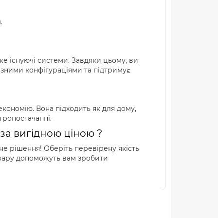
.
же існуючі системи. Завдяки цьому, ви
ізними конфігураціями та підтримує
 економію. Вона підходить як для дому,
тропостачанні.
 за вигідною ціною ?
нне рішення! Оберіть перевірену якість
 товару допоможуть вам зробити