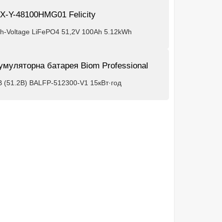
X-Y-48100HMG01 Felicity
gh-Voltage LiFePO4 51,2V 100Ah 5.12kWh
умуляторна батарея Biom Professional
В (51.2В) BALFP-512300-V1 15кВт·год