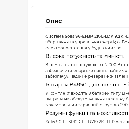
Опис
Система Solis S6-EH3P12K-L-LDY19.2K1-
зберігання та управління енергією. Во
електропостачання у будь-який час.
Висока потужність та ємність
З номінальною потужністю 12,000 Вт та
забезпечити енергією навіть найвимогл
забезпечує надійне резервне живлення
Батарея B4850: Довговічність і
У комплект входять 8 батарей типу Li
витрати на обслуговування та заміну б
максимальний зарядний струм до 290 А
Розумні функції та можливості
Solis S6-EH3P12K-L-LDY19.2K1-LFP осна