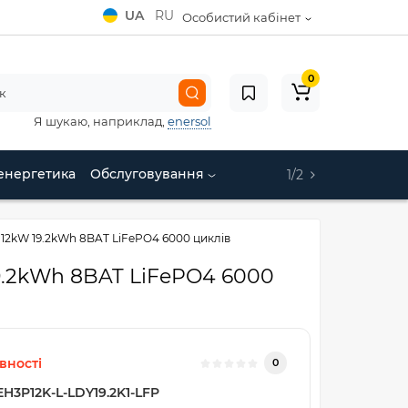
UA
RU
Особистий кабінет
0
Я шукаю, наприклад,
enersol
енергетика
Обслуговування
1/2
P 12kW 19.2kWh 8BAT LiFePO4 6000 циклів
19.2kWh 8BAT LiFePO4 6000
вності
0
EH3P12K-L-LDY19.2K1-LFP