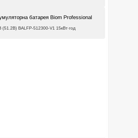
умуляторна батарея Biom Professional
В (51.2В) BALFP-512300-V1 15кВт·год