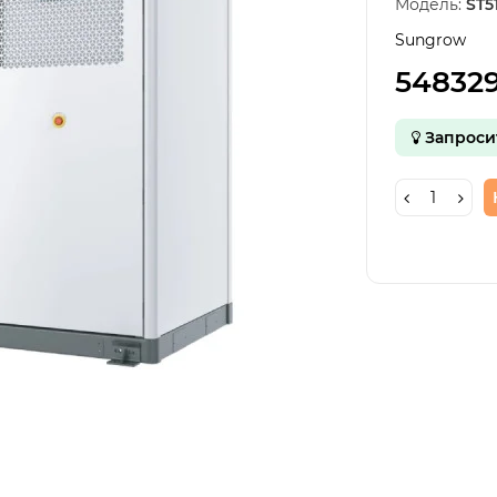
Модель:
ST5
Sungrow
548329
Запроси