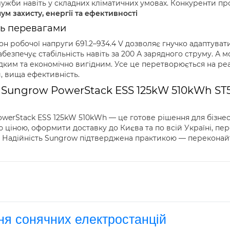
ужби навіть у складних кліматичних умовах. Конкуренти пр
м захисту, енергії та ефективності
ть перевагами
н робочої напруги 691.2–934.4 V дозволяє гнучко адаптувати
езпечує стабільність навіть за 200 А зарядного струму. А м
им та економічно вигідним. Усе це перетворюється на реа
, вища ефективність.
 Sungrow PowerStack ESS 125kW 510kWh ST5
werStack ESS 125kW 510kWh — це готове рішення для бізнесу
ціною, оформити доставку до Києва та по всій Україні, пер
 Надійність Sungrow підтверджена практикою — переконайт
ня сонячних електростанцій