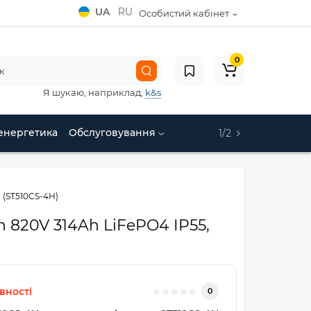
UA
RU
Особистий кабінет
0
Я шукаю, наприклад,
k&s
енергетика
Обслуговування
1/2
 (ST510CS-4H)
 820V 314Ah LiFePO4 IP55,
вності
0