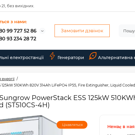
 21, без вихідних.
ться з нами:
Замовити дзвінок
80 99 727 52 86
80 93 234 28 72
льні електростанції
Генератори
Альтернативна 
 енергії
25kW 510KWh 820V 314Ah LiFePO4 IP55, Fire Extinguisher, Liquid Cooled
Sungrow PowerStack ESS 125kW 510KWh
ed (ST510CS-4H)
Цікавляться
Немає в ная