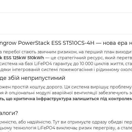
ungrow PowerStack ESS ST510CS-4H — нова ера н
 а перебої стають звичним ризиком, на перший план виходит
k ESS 125kW 510kWh
— це стратегічний ресурс, який перет
истема на базі LiFePO4 гарантує до 10 000 циклів життя, ст
авдяки інтегрованій системі пожежогасіння і рідинному охо
, де збій неприпустимий
 кожен простій коштує дорого. Ця система вирішує проблему
ня й опціональні модулі аварійної вентиляції забезпечують 
ть, що критична інфраструктура залишиться під контроле
алоги?
ністю, або надійністю. Тут ви отримуєте одразу обидві пере
 цьому технологія LiFePO4 виключає ризик перегріву, а ста