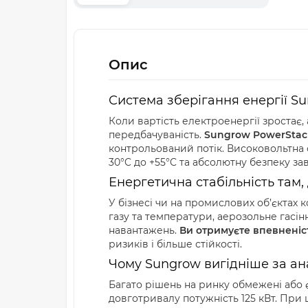
Опис
Система зберігання енергії S
Коли вартість електроенергії зростає,
передбачуваність.
Sungrow PowerStac
контрольований потік. Високовольтна с
30°C до +55°C та абсолютну безпеку з
Енергетична стабільність там
У бізнесі чи на промислових об’єктах
газу та температури, аерозольне гасін
навантажень.
Ви отримуєте впевненіс
ризиків і більше стійкості.
Чому Sungrow вигідніше за ан
Багато рішень на ринку обмежені або єм
довготривалу потужність 125 кВт. При