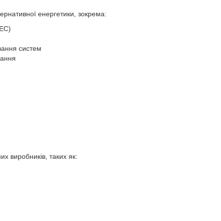
тернативної енергетики, зокрема:
СЕС)
вання систем
вання
х виробників, таких як: