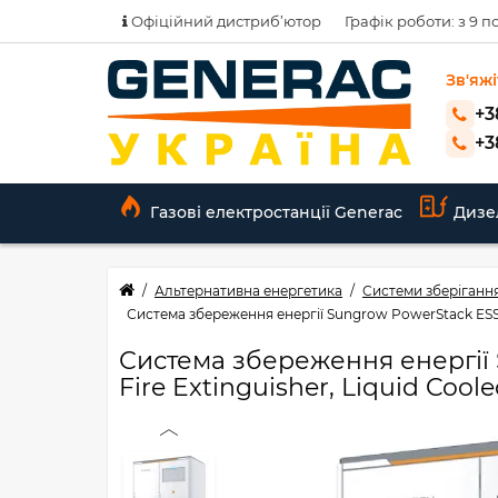
Офіційний дистриб’ютор
Графік роботи: з 9 по
Зв'яжі
+3
+3
Газові електростанції Generac
Дизе
Альтернативна енергетика
Системи зберігання
Система збереження енергії Sungrow PowerStack ESS 1
Система збереження енергії 
Fire Extinguisher, Liquid Cool