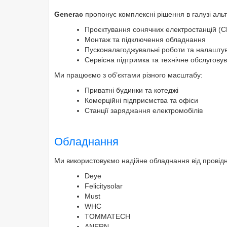
Generac
пропонує комплексні рішення в галузі аль
Проєктування сонячних електростанцій (
Монтаж та підключення обладнання
Пусконалагоджувальні роботи та налашту
Сервісна підтримка та технічне обслугову
Ми працюємо з об’єктами різного масштабу:
Приватні будинки та котеджі
Комерційні підприємства та офіси
Станції заряджання електромобілів
Обладнання
Ми використовуємо надійне обладнання від провідни
Deye
Felicitysolar
Must
WHC
TOMMATECH
ANERN