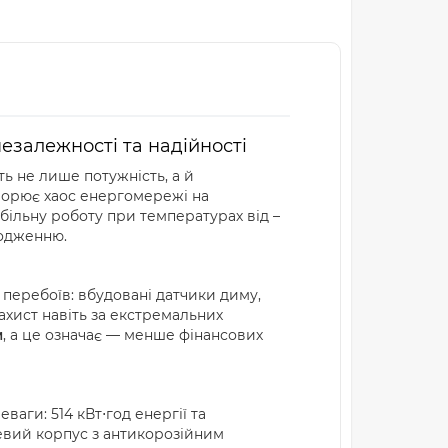
езалежності та надійності
ь не лише потужність, а й
ворює хаос енергомережі на
абільну роботу при температурах від –
лодженню.
 перебоїв: вбудовані датчики диму,
захист навіть за екстремальних
м
, а це означає — менше фінансових
ваги: 514 кВт⋅год енергії та
левий корпус з антикорозійним