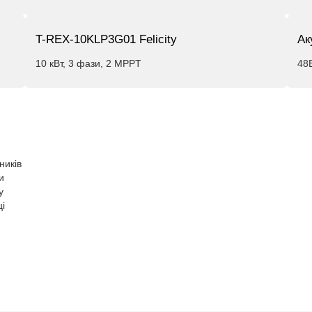
T-REX-10KLP3G01 Felicity
Ак
10 кВт, 3 фази, 2 MPPT
48
ників
и
у
ці