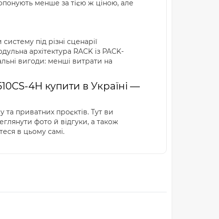
опонують менше за тією ж ціною, але
 систему під різні сценарії
одульна архітектура RACK із PACK-
льні вигоди: менші витрати на
10CS-4H купити в Україні —
 та приватних проєктів. Тут ви
еглянути фото й відгуки, а також
еся в цьому самі.