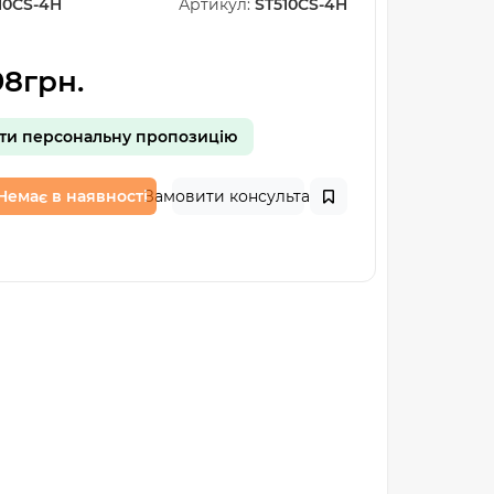
10CS-4H
Артикул:
ST510CS-4H
8грн.
ти персональну пропозицію
Немає в наявності
Замовити консультацію