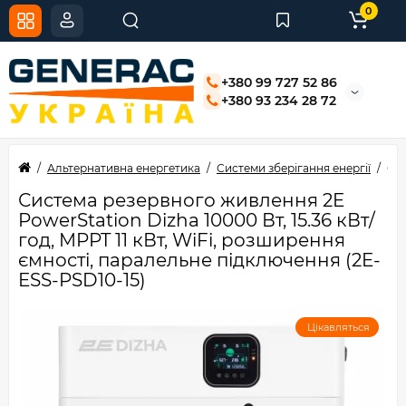
0
+380 99 727 52 86
+380 93 234 28 72
Альтернативна енергетика
Системи зберігання енергії
Сис
Система резервного живлення 2E
PowerStation Dizha 10000 Вт, 15.36 кВт/
год, MPPT 11 кВт, WiFi, розширення
ємності, паралельне підключення (2E-
ESS-PSD10-15)
Цікавляться