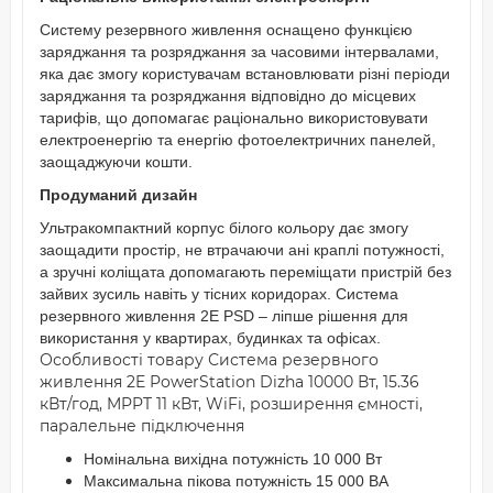
Систему резервного живлення оснащено функцією
заряджання та розряджання за часовими інтервалами,
яка дає змогу користувачам встановлювати різні періоди
заряджання та розряджання відповідно до місцевих
тарифів, що допомагає раціонально використовувати
електроенергію та енергію фотоелектричних панелей,
заощаджуючи кошти.
Продуманий дизайн
Ультракомпактний корпус білого кольору дає змогу
заощадити простір, не втрачаючи ані краплі потужності,
а зручні коліщата допомагають переміщати пристрій без
зайвих зусиль навіть у тісних коридорах. Система
резервного живлення 2E PSD – ліпше рішення для
використання у квартирах, будинках та офісах.
Особливості товару Система резервного
живлення 2E PowerStation Dizha 10000 Вт, 15.36
кВт/год, MPPT 11 кВт, WiFi, розширення ємності,
паралельне підключення
Номінальна вихідна потужність 10 000 Вт
Максимальна пікова потужність 15 000 ВА