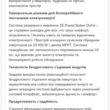
використання у квартирах, будинках та офісах,
економлячи простір.
Універсальне рішення для безперебійного
постачання електроенергії
Система резервного живлення 2Е PowerStation Dizha –
це справжня знахідка для всіх, хто цінує комфорт,
незалежність і безпеку навіть за тривалих відключень
електроенергії. Пристрій оснащено сучасним гібридним
інвертором на 10 000 Вт і двома MPPT. Система
передбачає час автоматичного перемикання менше 10
мс, що важливо для захисту електроніки та
безперервної роботи обладнання.
Технологія бездротового з’єднання модулів
Завдяки використанню революційної технології
бездротового з’єднання модулів інвертора та
акумуляторів між собою все передавання енергії та
даних всередині системи відбувається через унікальний
силовий інтерфейс, забезпечуючи зручність і комфорт.
Продуктивність і надійність
У модулі зберігання енергії використовуються літій-