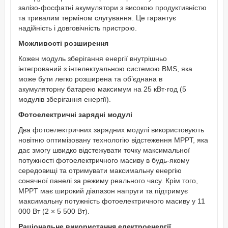
залізо-фосфатні акумулятори з високою продуктивністю
та тривалим терміном слугування. Це гарантує
надійність і довговічність пристрою.
Можливості розширення
Кожен модуль зберігання енергії внутрішньо
інтегрований з інтелектуальною системою BMS, яка
може бути легко розширена та об’єднана в
акумуляторну батарею максимум на 25 кВт·год (5
модулів зберігання енергії).
Фотоелектричні зарядні модулі
Два фотоелектричних зарядних модулі використовують
новітню оптимізовану технологію відстеження MPPT, яка
дає змогу швидко відстежувати точку максимальної
потужності фотоелектричного масиву в будь-якому
середовищі та отримувати максимальну енергію
сонячної панелі за режиму реального часу. Крім того,
MPPT має широкий діапазон напруги та підтримує
максимальну потужність фотоелектричного масиву у 11
000 Вт (2 × 5 500 Вт).
Раціональне використання електроенергії