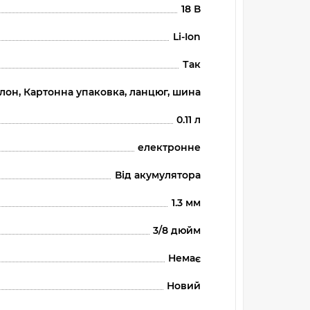
18 В
Li-Ion
Так
талон, Картонна упаковка, ланцюг, шина
0.11 л
електронне
Від акумулятора
1.3 мм
3/8 дюйм
Немає
Новий