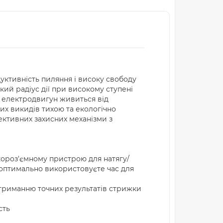
уктивність пиляння і високу свободу
ий радіус дії при високому ступені
й електродвигун живиться від
их викидів тихою та екологічно
ктивних захисних механізми з
ороз'ємному пристрою для натягу/
 оптимально використовуєте час для
отриманню точних результатів стрижки
сть