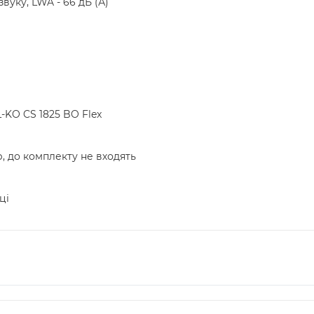
вуку, LWA - 66 дБ (А)
KO CS 1825 BO Flex
, до комплекту не входять
ці