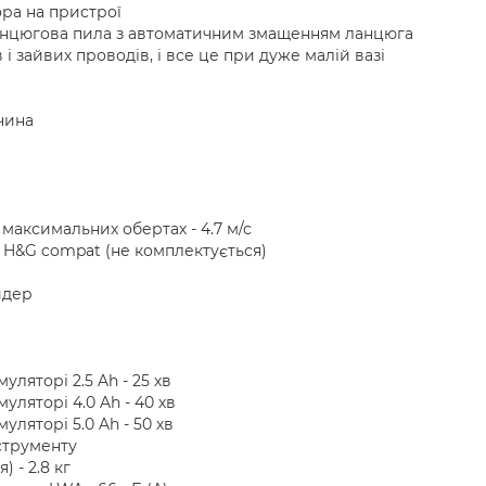
ора на пристрої
анцюгова пила з автоматичним змащенням ланцюга
і зайвих проводів, і все це при дуже малій вазі
чина
максимальних обертах - 4.7 м/с
h H&G compat (не комплектується)
йдер
ляторі 2.5 Ah - 25 хв
ляторі 4.0 Ah - 40 хв
ляторі 5.0 Ah - 50 хв
нструменту
 - 2.8 кг