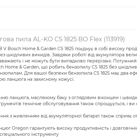
ва пила AL-KO CS 1825 BO Flex (113919)
 V Bosch Home & Garden CS 1825 поєднує в собі високу прод
 шкідливих викидів. Завдяки роботі від акумулятора велик
 заважають і не можуть бути випадково перерізані. Потужни
h Home & Garden, що робить бензопилу CS 1825 без шкідлив
зопилам. Для вашої безпеки бензопила CS 1825 має два ефе
ю ланцюга на захисному кожусі.
ню ланцюга, масляному баку з оглядовим віконцем і швидк
трументів технічне обслуговування також спрощується, і ви
ння з живленням від акумуляторної батареї також сприяє 
нцюг Oregon гарантують високу продуктивність і довговічні
спеціального інструменту