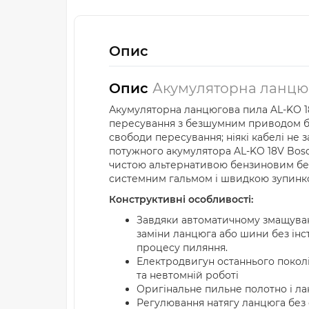
Опис
Опис
Акумуляторна ланцюго
Акумуляторна ланцюгова пила AL-KO 18
пересування з безшумним приводом без
свободи пересування; ніякі кабелі не
потужного акумулятора AL-KO 18V Bosc
чистою альтернативою бензиновим бен
системним гальмом і швидкою зупинко
Конструктивні особливості:
Завдяки автоматичному змащуван
заміни ланцюга або шини без інс
процесу пиляння.
Електродвигун останнього поколі
та невтомній роботі
Оригінальне пильне полотно і ла
Регулювання натягу ланцюга без 