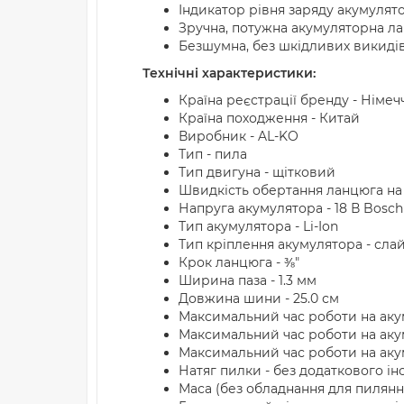
Індикатор рівня заряду акумулят
Зручна, потужна акумуляторна л
Безшумна, без шкідливих викидів 
Технічні характеристики:
Країна реєстрації бренду - Німеч
Країна походження - Китай
Виробник - AL-KO
Тип - пила
Тип двигуна - щітковий
Швидкість обертання ланцюга на 
Напруга акумулятора - 18 В Bosc
Тип акумулятора - Li-Ion
Тип кріплення акумулятора - сла
Крок ланцюга - ⅜"
Ширина паза - 1.3 мм
Довжина шини - 25.0 см
Максимальний час роботи на акуму
Максимальний час роботи на акуму
Максимальний час роботи на акуму
Натяг пилки - без додаткового і
Маса (без обладнання для пиляння)