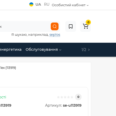
UA
RU
Особистий кабінет
0
Я шукаю, наприклад,
seplos
енергетика
Обслуговування
1/2
x (113919)
ості
0
u113919
Артикул:
se-u113919