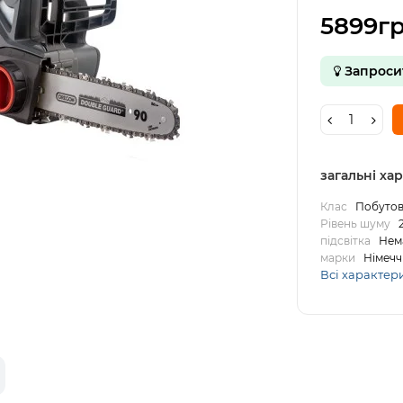
5899гр
Запроси
загальні ха
Клас
Побуто
Рівень шуму
підсвітка
Нем
марки
Німечч
Всі характер