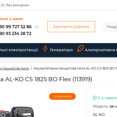
 21, без вихідних.
ться з нами:
Замовити дзвінок
80 99 727 52 86
80 93 234 28 72
льні електростанції
Генератори
Альтернативна 
і ланцюгові пили
Акумуляторна ланцюгова пила AL-KO CS 1825 BO Fle
AL-KO CS 1825 BO Flex (113919)
Цікавляться
Є в наявн
Модель:
se-
AL-KO