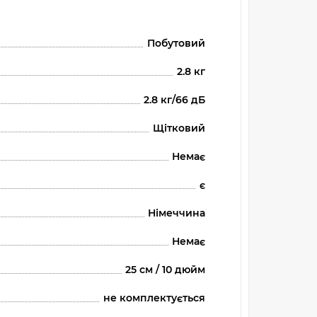
Побутовий
2.8 кг
2.8 кг/66 дБ
Щітковий
Немає
є
Німеччина
Немає
25 см / 10 дюйм
не комплектується