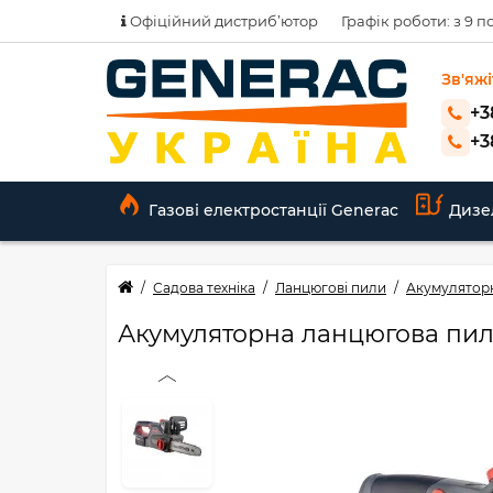
Офіційний дистриб’ютор
Графік роботи: з 9 по
Зв'яжі
+3
+3
Газові електростанції Generac
Дизе
Садова техніка
Ланцюгові пили
Акумуляторн
Акумуляторна ланцюгова пила 