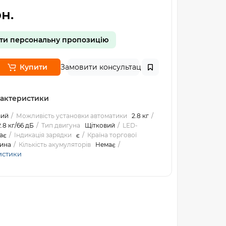
н.
ти персональну пропозицію
Купити
Замовити консультацію
рактеристики
вий
Можливість установки автоматики
2.8 кг
2.8 кг/66 дБ
Тип двигуна
Щітковий
LED-
ає
Індикація зарядки
є
Країна торгової
ина
Кількість акумуляторів
Немає
истики