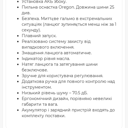
Установка АКБ збоку.
Пильна оснастка Oregon. Довжина шини 25
див.
Безпека. Миттєве гальмо в екстремальних
ситуаціях (ланцюг зупиняється менш ніж за 1
секунду).
Плавний запуск.
Реалізовано систему захисту від
випадкового включення.
Змащення ланцюга автоматичне.
Індикатор рівня масла.
Натяг ланцюга та затягування шини
безключове.
Зручне для користувача регулювання.
Додаткова ручка для повного контролю над
інструментом.
Низький рівень шуму – 70.5 дБ.
Ергономічний дизайн, порівняно невеликі
габарити та вага.
Акумулятор і зарядний пристрій входять до
комплекту поставки.