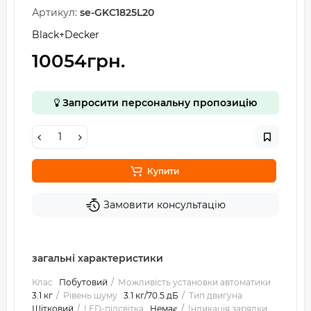
Артикул:
se-GKC1825L20
Black+Decker
10054грн.
Запросити персональну пропозицію
Купити
Замовити консультацію
загальні характеристики
Клас
Побутовий
Можливість установки автоматики
3.1 кг
Рівень шуму
3.1 кг/70.5 дБ
Тип двигуна
Щітковий
LED-підсвітка
Немає
Індикація зарядки