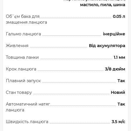
мастило, пила, шина
Об`єм бака для
0.05 л
змащення ланцюга
Гальмо ланцюга
інерційне
Живлення
Від акумулятора
Товщина ланки
1.1 мм
Крок ланцюга
3/8 дюйм
Плавний запуск
Так
Стан товару
Новий
Автоматичний натяг
Так
ланцюга
Швидкість ланцюга
3.5 м/с