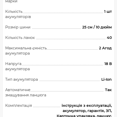
марки
Кількість
1 шт
акумуляторів
Розмір шини
25 см / 10 дюйм
Кількість ланок
40
Максимальна ємність
2 Агод
акумулятора
Напруга
18 В
акумулятора
Тип акумулятора
Li-Ion
Автоматичне
Так
змащування ланцюга
Комплектація
інструкція з експлуатації,
акумулятор, гарантія, ЗП,
Картонна упаковка, ланцюг,