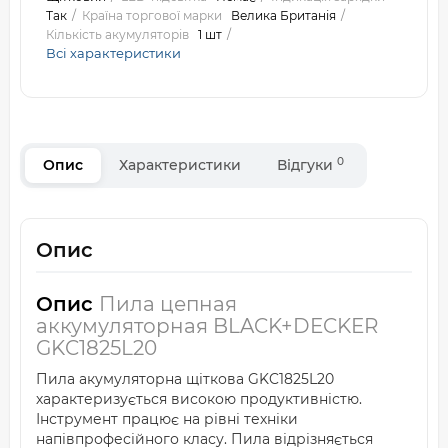
Так
Країна торгової марки
Велика Британія
Кількість акумуляторів
1 шт
Всі характеристики
0
Опис
Характеристики
Відгуки
Опис
Опис
Пила цепная
аккумуляторная BLACK+DECKER
GKC1825L20
Пила акумуляторна щіткова GKC1825L20
характеризується високою продуктивністю.
Інструмент працює на рівні техніки
напівпрофесійного класу. Пила відрізняється