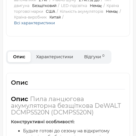
двигуна
Безщітковий
LED-підсвітка
Немає
Країна
торгової марки
США
Кількість акумуляторів
Немає
Країна-виробник
Китай
Всі характеристики
0
Опис
Характеристики
Відгуки
Опис
Опис
Пила ланцюгова
акумуляторна безщіткова DeWALT
DCMPS520N (DCMPS520N)
Конструктивні особливості:
Будьте готові до сезону на відкритому