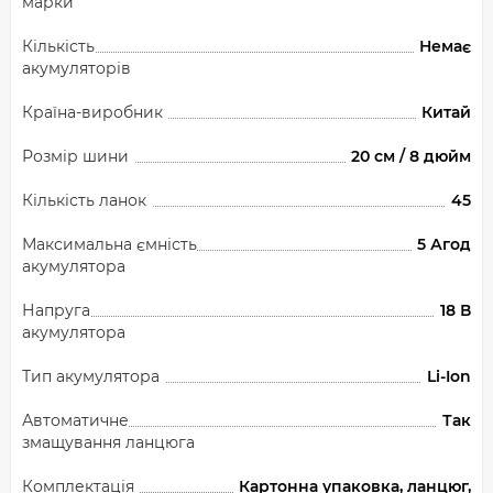
марки
Кількість
Немає
акумуляторів
Країна-виробник
Китай
Розмір шини
20 см / 8 дюйм
Кількість ланок
45
Максимальна ємність
5 Агод
акумулятора
Напруга
18 В
акумулятора
Тип акумулятора
Li-Ion
Автоматичне
Так
змащування ланцюга
Комплектація
Картонна упаковка, ланцюг,