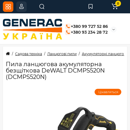
0
+380 99 727 52 86
+380 93 234 28 72
Садова техніка
Ланцюгові пили
Акумуляторні ланцюгові 
Пила ланцюгова акумуляторна
безщіткова DeWALT DCMPS520N
(DCMPS520N)
Цікавляться