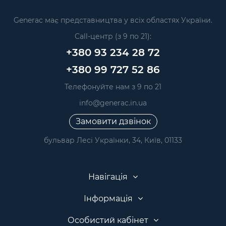
Generac має представництва у всіх областях України.
Call-центр (з 9 по 21):
+380 93 234 28 72
+380 99 727 52 86
Телефонуйте нам з 9 по 21
info@generac.in.ua
Замовити дзвінок
бульвар Лесі Українки, 34, Київ, 01133
Навігація
Інформація
Особистий кабінет