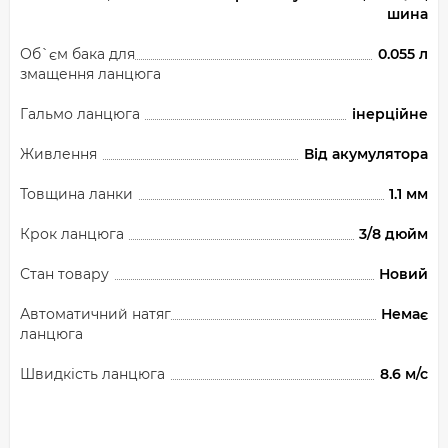
шина
Об`єм бака для
0.055 л
змащення ланцюга
Гальмо ланцюга
інерційне
Живлення
Від акумулятора
Товщина ланки
1.1 мм
Крок ланцюга
3/8 дюйм
Стан товару
Новий
Автоматичний натяг
Немає
ланцюга
Швидкість ланцюга
8.6 м/с