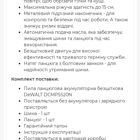
повітрі, щоб обрізати гілки та кущі.
Максимальна ріжуча здатність до 15 см.
Металевий підрізний наконечник - для
контролю та безпеки під час роботи. А також
знижує ризик віддачі.
Автоматична подача масла, яка забезпечує
змащування шини та ланцюга під час
використання.
Безщітковий двигун для високої
ефективності та тривалого терміну служби.
Натяг ланцюга з болтовим замком - для
надійності утримання шини.
Комплект поставки:
Пила ланцюгова акумуляторна безщіткова
DeWALT DCMPS520N
Поставляється без акумулятора і зарядного
пристрою
Шина - 1 шт
Ланцюг - 1 шт
Гарантійний талон
Інструкція з експлуатації
Поставляється в картонній коробці