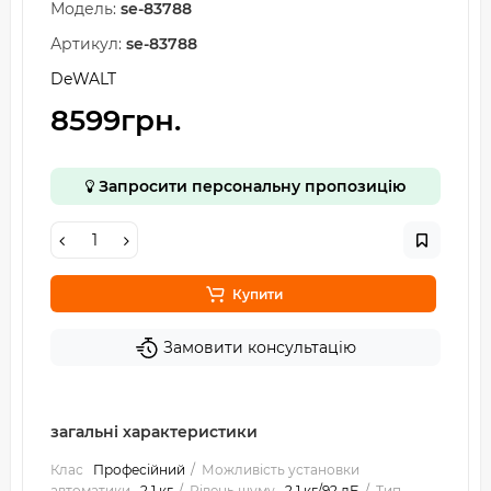
Модель:
se-83788
Артикул:
se-83788
DeWALT
8599грн.
Запросити персональну пропозицію
Купити
Замовити консультацію
загальні характеристики
Клас
Професійний
Можливість установки
автоматики
2.1 кг
Рівень шуму
2.1 кг/92 дБ
Тип