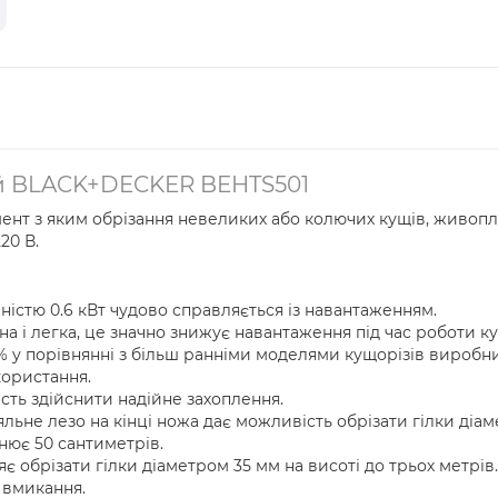
й BLACK+DECKER BEHTS501
нт з яким обрізання невеликих або колючих кущів, живоп
20 В.
істю 0.6 кВт чудово справляється із навантаженням.
а і легка, це значно знижує навантаження під час роботи к
% у порівнянні з більш ранніми моделями кущорізів виробн
користання.
сть здійснити надійне захоплення.
ьне лезо на кінці ножа дає можливість обрізати гілки діаме
нює 50 сантиметрів.
 обрізати гілки діаметром 35 мм на висоті до трьох метрів.
 вмикання.