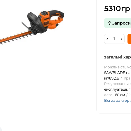
5310гр
Запроси
загальні ха
Можливість у
SAWBLADE нак
кг/89 дБ
Кра
Регулювання 
експлуатації, 
леза
60 см
Всі характер