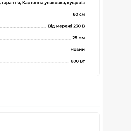
ї, гарантія, Картонна упаковка, кущоріз
60 см
Від мережі 230 В
25 мм
Новий
600 Вт