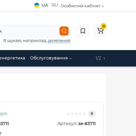
UA
RU
Особистий кабінет
0
Я шукаю, наприклад,
дизельний
енергетика
Обслуговування
1/2
ості
0
83711
Артикул:
se-83711
r