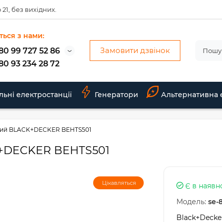
 21, без вихідних.
ться з нами:
Замовити дзвінок
80 99 727 52 86
80 93 234 28 72
льні електростанції
Генератори
Альтернативна 
ний BLACK+DECKER BEHTS501
K+DECKER BEHTS501
Цікавляться
Є в наявн
Модель:
se-
Black+Decke