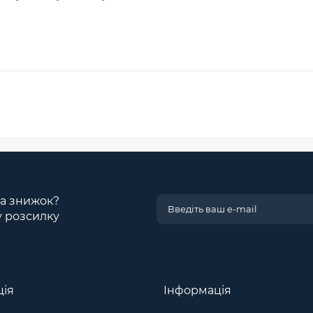
 та знижок?
у розсилку
ція
Інформація