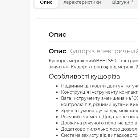
0
Опис
Характеристики
Відгуки
Опис
Опис
Кущоріз електрични
Кущоріз мережевийBEHTS501 –інструме
заняттям. Кущоріз працює від мережі 2
Особливості кущоріза
Надійний щітковий двигун потужн
Конструкція інструменту компактн
Вага інструменту зменшена на 10
контролю під різними кутами ви
Зручна гумова ручка дає можливі
Ріжучий елемент. Додаткове пилял
Довжина ріжучого полотна дорів
Додаткове пиляльне лезо дозволяє
Система захисту від випадкового