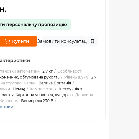
н.
ти персональну пропозицію
Купити
Замовити консультацію
рактеристики
становки автоматики
2.7 кг
Особливості
онечник, обгумована рукоять
Рівень шуму
2.7
їна торгової марки
Велика Британія
ручки
Немає
Комплектація
інструкція з
гарантія, Картонна упаковка, кущоріз
Довжина
Живлення
Від мережі 230 В
истики