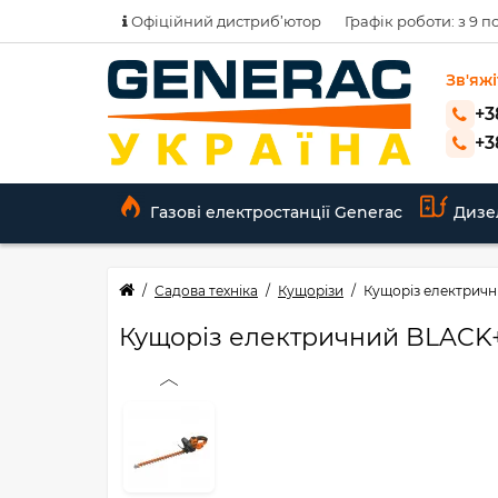
Офіційний дистриб’ютор
Графік роботи: з 9 по
Зв'яжі
+3
+3
Газові електростанції Generac
Дизе
Садова техніка
Кущорізи
Кущоріз електрич
Кущоріз електричний BLAC