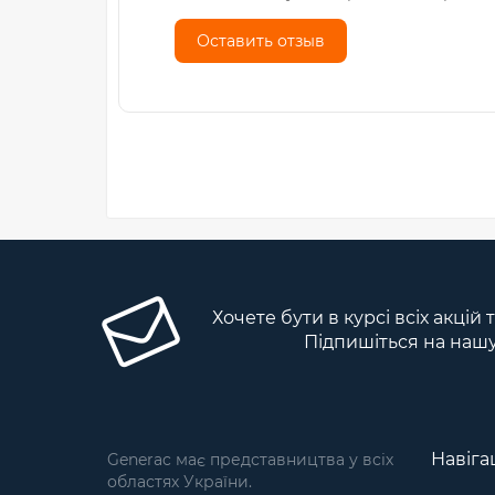
Оставить отзыв
Хочете бути в курсі всіх акцій
Підпишіться на наш
Навіга
Generac має представництва у всіх
областях України.