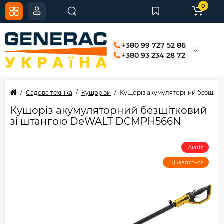
0
+380 99 727 52 86
+380 93 234 28 72
Садова техніка
Кущорізи
Кущоріз акумуляторний безщіт
Кущоріз акумуляторний безщітковий
зі штангою DeWALT DCMPH566N
Акція
Цікавляться