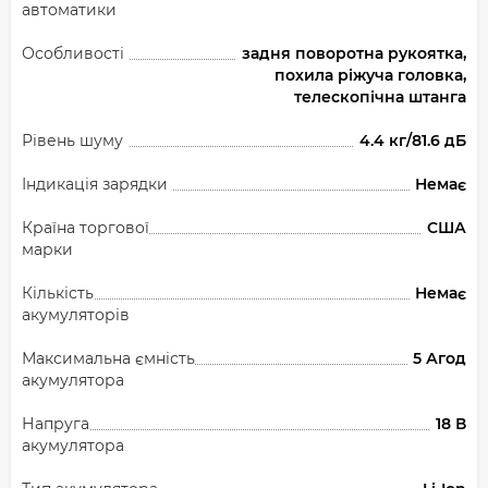
автоматики
Особливості
задня поворотна рукоятка,
похила ріжуча головка,
телескопічна штанга
Рівень шуму
4.4 кг/81.6 дБ
Індикація зарядки
Немає
Країна торгової
США
марки
Кількість
Немає
акумуляторів
Максимальна ємність
5 Агод
акумулятора
Напруга
18 В
акумулятора