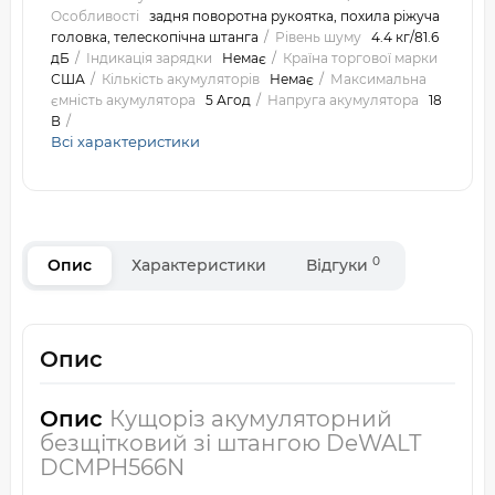
Особливості
задня поворотна рукоятка, похила ріжуча
головка, телескопічна штанга
Рівень шуму
4.4 кг/81.6
дБ
Індикація зарядки
Немає
Країна торгової марки
США
Кількість акумуляторів
Немає
Максимальна
ємність акумулятора
5 Агод
Напруга акумулятора
18
В
Всі характеристики
0
Опис
Характеристики
Відгуки
Опис
Опис
Кущоріз акумуляторний
безщітковий зі штангою DeWALT
DCMPH566N