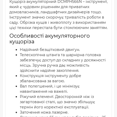
Кущоріз акумуляторний DCMPH566N – інструмент,
який є чудовим рішенням для приватних
домовласників, ландшафтних дизайнерів тощо.
Інструмент значно скорочує тривалість роботи в
саду. Обрізка кущів і живоплоту з використанням
цієї техніки перестала бути стомлюючим заняттям.
Особливості акумуляторного
кущоріза
Надійний безщітковий двигун.
Телескопічна штанга та шарнірна головка
забезпечує доступ до складних у досяжності
місць. Зручна ручка дає можливість
здійснити надійне захоплення.
Конструкція інструменту добре
збалансована за вагою.
Вал полегшений, і це мінімізує
навантаження на важелі.
Ріжучий елемент. Двосторонній ніж із
загартованої сталі, що значно збільшує
термін його коректної експлуатації.
Заточення ножа лазерне.