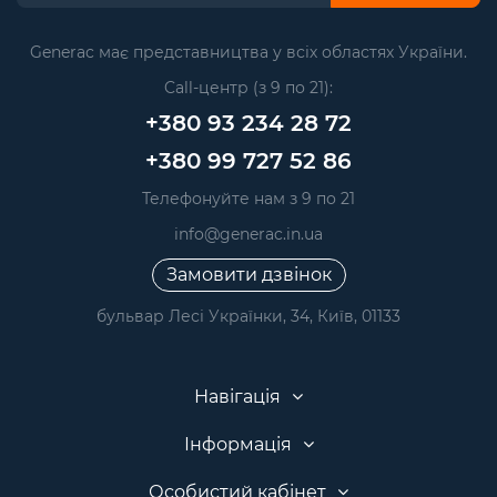
Generac має представництва у всіх областях України.
Call-центр (з 9 по 21):
+380 93 234 28 72
+380 99 727 52 86
Телефонуйте нам з 9 по 21
info@generac.in.ua
Замовити дзвінок
бульвар Лесі Українки, 34, Київ, 01133
Навігація
Інформація
Особистий кабінет