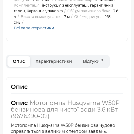
Комплектація
інструкція з експлуатації, гарантійний
талон, Картонна упаковка
Об`єм паливного бака
3.6
л
Висота всмоктування
7 м
Об`єм двигуна
163
см3
Всі характеристики
0
Опис
Характеристики
Відгуки
Опис
Опис
Мотопомпа Husqvarna W50P
бензинова для чистої води 3.6 кВт
(9676390-02)
Мотопомпа Husqvarna W50P бензинова чудово
справляється з великим спектром завдань.