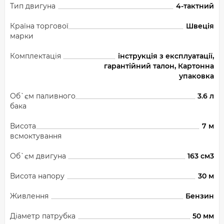
Тип двигуна
4-тактний
Країна торгової
Швеція
марки
Комплектація
інструкція з експлуатації,
гарантійний талон, Картонна
упаковка
Об`єм паливного
3.6 л
бака
Висота
7 м
всмоктування
Об`єм двигуна
163 см3
Висота напору
30 м
Живлення
Бензин
Діаметр патрубка
50 мм