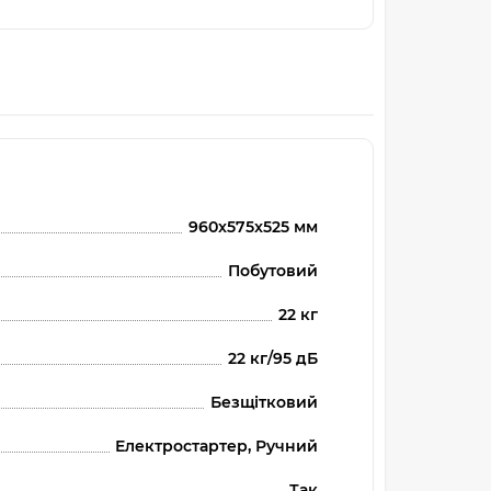
960x575x525 мм
Побутовий
22 кг
22 кг/95 дБ
Безщітковий
Електростартер, Ручний
Так