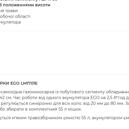
 3 положеннями висоти
ня трави
обочої області
умулятора
РКИ EGO
LM1701E
есамохідна газонокосарка із побутового сегменту обладнан
42 см. Час роботи від одного акумулятора EGO на 2,5 А*год д
 регулюється синхронно для всіх коліс від 20 мм до 80 мм.
 або збирати в комплектний 55 л мішок.
ться м'яким травозбірником ємністю 55 л, акумулятором ємн