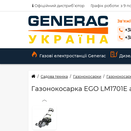
Офіційний дистриб’ютор
Графік роботи: з 9 по
Зв'яжі
+3
+3
Газові електростанції Generac
Дизе
Садова техніка
Газонокосарки
Газонокосар
Газонокосарка EGO LM1701E а