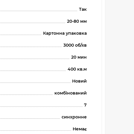
Так
20-80 мм
Картонна упаковка
3000 об/хв
20 мин
400 кв.м
Новий
комбінований
7
синхронне
Немає