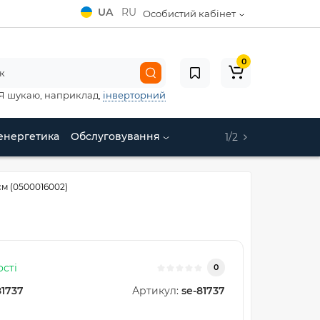
UA
RU
Особистий кабінет
0
Я шукаю, наприклад,
інверторний
енергетика
Обслуговування
1/2
см (0500016002)
ості
0
81737
Артикул:
se-81737