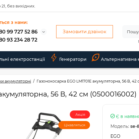
 21, без вихідних.
ться з нами:
Замовити дзвінок
80 99 727 52 86
80 93 234 28 72
льні електростанції
Генератори
Альтернативна 
ки акумуляторні
Газонокосарка EGO LM1701E акумуляторна, 56 В, 42 
кумуляторна, 56 В, 42 см (0500016002)
Акція
Є в наявн
Цікавляться
Модель:
se-
EGO