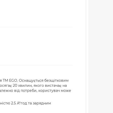
ня ТМ EGO. Оснащується безщітковим
осягає 20 хвилин, якого вистачає на
 Залежно від потреби, користувач може
істю 2.5 А*год та зарядним