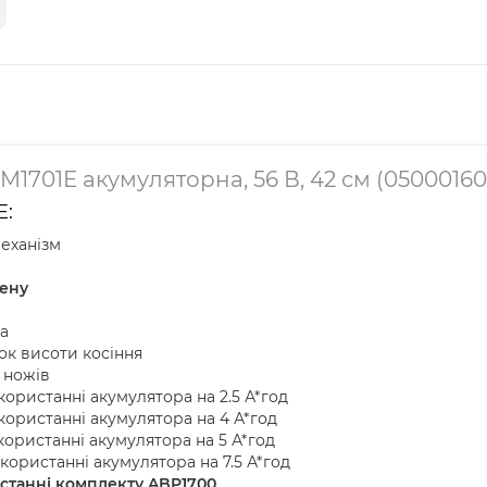
1701E акумуляторна, 56 В, 42 см (05000160
E:
механізм
лену
а
ок висоти косіння
 ножів
ористанні акумулятора на 2.5 А*год
ористанні акумулятора на 4 А*год
ористанні акумулятора на 5 А*год
ористанні акумулятора на 7.5 А*год
станні комплекту ABP1700