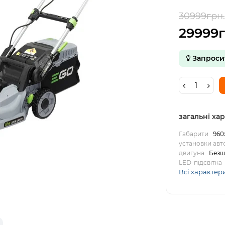
30999грн.
29999г
Запроси
загальні ха
Габарити
960
установки авт
двигуна
Безщ
LED-підсвітка
Всі характер