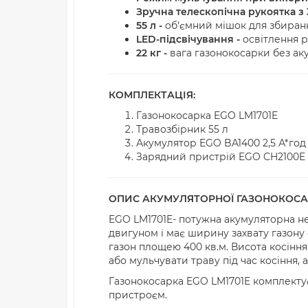
Зручна телескопічна рукоятка з
55 л -
об'ємний мішок для збиран
LED-підсвічування -
освітлення р
22 кг -
вага газонокосарки без ак
КОМПЛЕКТАЦІЯ:
Газонокосарка EGO LM1701E
Травозбірник 55 л
Акумулятор EGO BA1400 2,5 А*год
Зарядний пристрій EGO CH2100E
ОПИС АКУМУЛЯТОРНОЇ ГАЗОНОКОСА
EGO LM1701E- потужна акумуляторна н
двигуном і має ширину захвату газону 
газон площею 400 кв.м. Висота косіння
або мульчувати траву під час косіння,
Газонокосарка EGO LM1701E комплектує
пристроєм.