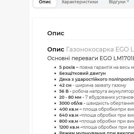
0
Опис
Характеристики
Відгуки
Опис
Опис
Газонокосарка EGO LM
Основні переваги EGO LM1701
5 років –
повна гарантія на весь 
Безщітковий двигун
Дека з ударостійкого поліпропі
42 см
- ширина захвату газону
56 В -
робоча напруга акумулятор
20 - 80 мм -
7 вбудованих установ
3000 об/хв -
швидкість обертання
400 кв.м –
площа обробки
при вик
640 кв.м –
площа обробки при вик
800 кв.м –
площа обробки при вик
1200 кв.м –
площа обробки при вик
Режим мульчування при викори