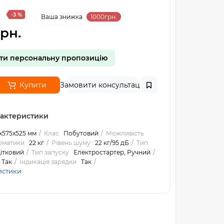
-3 %
Ваша знижка
1000грн.
рн.
ти персональну пропозицію
Купити
Замовити консультацію
рактеристики
x575x525 мм
Клас
Побутовий
Можливість
оматики
22 кг
Рівень шуму
22 кг/95 дБ
Тип
ітковий
Тип запуску
Електростартер, Ручний
Так
Індикація зарядки
Так
истики