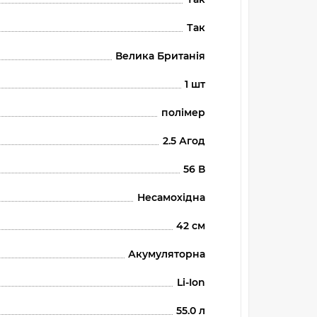
Так
Велика Британія
1 шт
полімер
2.5 Агод
56 В
Несамохідна
42 см
Акумуляторна
Li-Ion
55.0 л