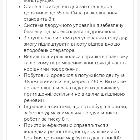
конструкцію.
Стане в пригоді він для заготівлі дров
довжиною до 55 см. Сила розколювання
становить 8 т.
Система дворучного управління забезпечує
безпеку під час експлуатації дровокола.
3-ступенева система регулювання столу дає
змогу підлаштувати висоту відповідно до
вподобань оператора.
Великі та широкі колеса сприяють плавному
та легкому переміщенню конструкції навіть
нерівними поверхнями.
Побутовий дровокол з потужністю двигуна
3.5 кВт живиться від мережі 230 В. Він може
встановлюватися на відкритих ділянках у
приміщенні, оскільки не виділяє шкідливих
речовин.
Гідравлічна система, що потребує 4 л оливи,
забезпечує максимальну продуктивність
роботи за тиску 8 т.
Пристрій ефективно справляється з
колодами різної твердості, з сучками або
без. Їхня довжина має бути в діапазоні 100 -