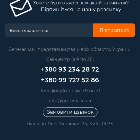
Хочете бути в курсі всіх акцій та знижок?
Підпишіться на нашу розсилку
Підписатися
Generac має представництва у всіх областях України.
Call-центр (з 9 по 21):
+380 93 234 28 72
+380 99 727 52 86
Телефонуйте нам з 9 по 21
info@generac.in.ua
Замовити дзвінок
бульвар Лесі Українки, 34, Київ, 01133