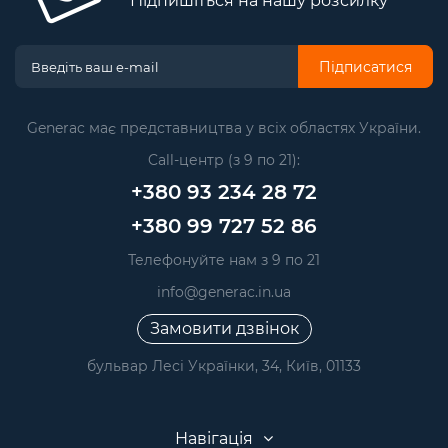
Підпишіться на нашу розсилку
Підписатися
Generac має представництва у всіх областях України.
Call-центр (з 9 по 21):
+380 93 234 28 72
+380 99 727 52 86
Телефонуйте нам з 9 по 21
info@generac.in.ua
Замовити дзвінок
бульвар Лесі Українки, 34, Київ, 01133
Навігація