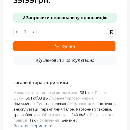
35199грн.
Запросити персональну пропозицію
Купити
Замовити консультацію
загальні характеристики
Можливість установки автоматики
36.1 кг
Рівень
шуму
36.1 кг/98 дБ
Країна торгової марки
Німеччина
Тип
на колесах
Комплектація
інструкція
з експлуатації, гарантійний талон, Картонна упаковка,
травозбірник
Об`єм двигуна
140 см3
Регулювання
повітря
Так
Живлення
Бензин
Всі характеристики