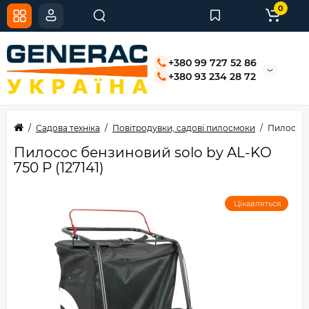
0
+380 99 727 52 86
+380 93 234 28 72
Садова техніка
Повітродувки, садові пилосмоки
Пилосос б
Пилосос бензиновий solo by AL-KO
750 P (127141)
Цікавляться