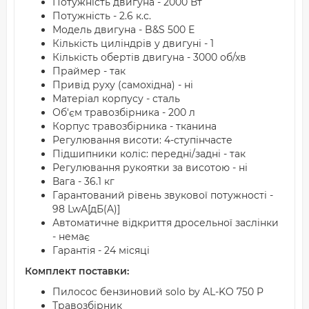
Потужність двигуна - 2000 Вт
Потужність - 2.6 к.с.
Модель двигуна - B&S 500 Е
Кількість циліндрів у двигуні - 1
Кількість обертів двигуна - 3000 об/хв
Праймер - так
Привід руху (самохідна) - ні
Матеріал корпусу - сталь
Об'єм травозбірника - 200 л
Корпус травозбірника - тканина
Регулювання висоти: 4-ступінчасте
Підшипники коліс: передні/задні - так
Регулювання рукоятки за висотою - ні
Вага - 36.1 кг
Гарантований рівень звукової потужності -
98 LwA[дБ(A)]
Автоматичне відкриття дросельної заслінки
- немає
Гарантія - 24 місяці
Комплект поставки:
Пилосос бензиновий solo by AL-KO 750 P
Травозбірник