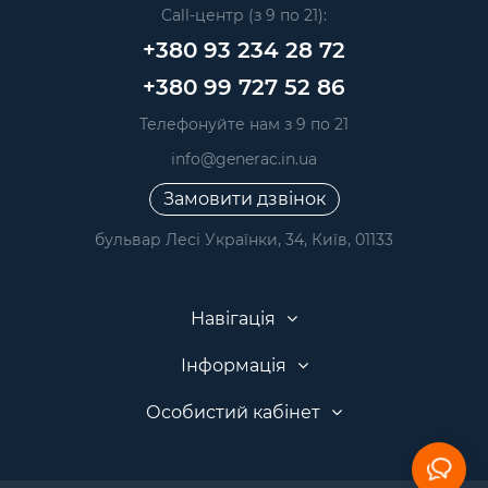
Call-центр (з 9 по 21):
+380 93 234 28 72
+380 99 727 52 86
Телефонуйте нам з 9 по 21
info@generac.in.ua
Замовити дзвінок
бульвар Лесі Українки, 34, Київ, 01133
Навігація
Інформація
Особистий кабінет