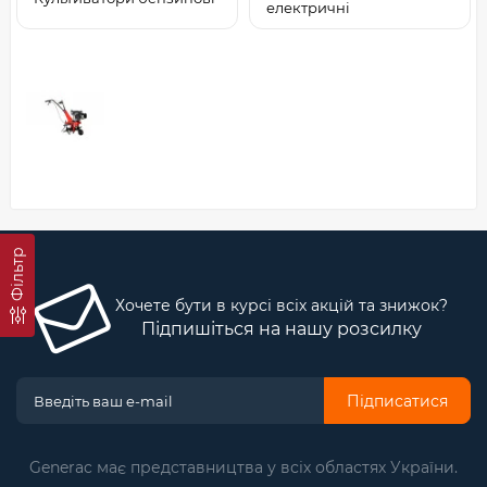
електричні
Фільтр
Хочете бути в курсі всіх акцій та знижок?
Підпишіться на нашу розсилку
Підписатися
Generac має представництва у всіх областях України.