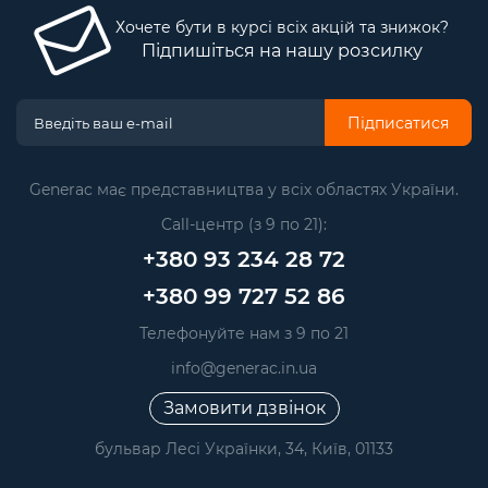
Хочете бути в курсі всіх акцій та знижок?
Підпишіться на нашу розсилку
Підписатися
Generac має представництва у всіх областях України.
Call-центр (з 9 по 21):
+380 93 234 28 72
+380 99 727 52 86
Телефонуйте нам з 9 по 21
info@generac.in.ua
Замовити дзвінок
бульвар Лесі Українки, 34, Київ, 01133