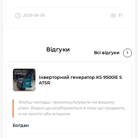
2026-08-06
37
Відгуки
Всі відгуки
Інверторний генератор KS 9500iE S
ATSR
Хлопці молодці, проконсультували на вищому
рівні. Видно що розбираються в тому що продають,
а не просто аби впарити.
Богдан