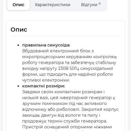
0
Опис
Характеристики
Відгуки
Опис
правильна синусоїда:
Вбудований електронний блок з
мікропроцесорним керуванням контролює
роботу генератора та забезпечує стабільну
вихідну напругу 230В 50Гц синусоїдальної
форми, що підходить для надійної роботи
чутливої електроніки.
компактні розміри:
Завдяки своїм компактним розмірам і
низькій вазі, цей інверторний генератор є
зручним помічником під час активного
відпочинку або риболовлі. Закритий корпус
захищає двигун від вологи та пилу і
продовжує термін служби генератора.
Пристрій оснащений опорними ніжками