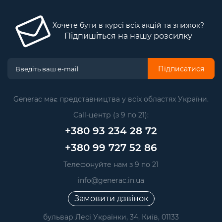
Хочете бути в курсі всіх акцій та знижок?
Підпишіться на нашу розсилку
Підписатися
Generac має представництва у всіх областях України.
Call-центр (з 9 по 21):
+380 93 234 28 72
+380 99 727 52 86
Телефонуйте нам з 9 по 21
info@generac.in.ua
Замовити дзвінок
бульвар Лесі Українки, 34, Київ, 01133