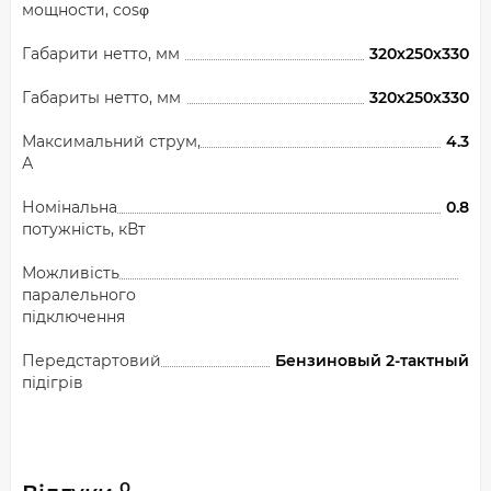
мощности, cosφ
Габарити нетто, мм
320х250х330
Габариты нетто, мм
320х250х330
Максимальний струм,
4.3
А
Номінальна
0.8
потужність, кВт
Можливість
паралельного
підключення
Передстартовий
Бензиновый 2-тактный
підігрів
0