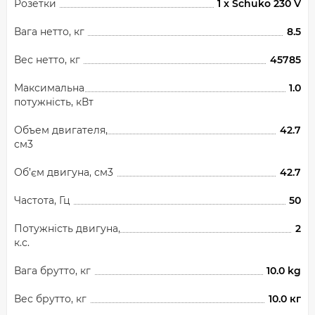
Розетки
1 x Schuko 230 V
Вага нетто, кг
8.5
Вес нетто, кг
45785
Максимальна
1.0
потужність, кВт
Объем двигателя,
42.7
см3
Об’єм двигуна, см3
42.7
Частота, Гц
50
Потужність двигуна,
2
к.с.
Вага брутто, кг
10.0 kg
Вес брутто, кг
10.0 кг