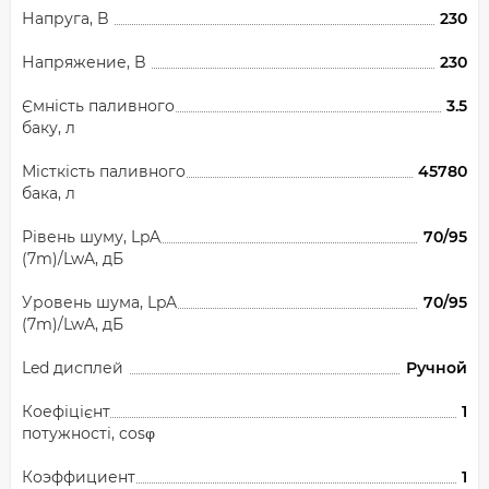
Напруга, B
230
Напряжение, B
230
Ємність паливного
3.5
баку, л
Місткість паливного
45780
бака, л
Рівень шуму, LpA
70/95
(7m)/LwA, дБ
Уровень шума, LpA
70/95
(7m)/LwA, дБ
Led дисплей
Ручной
Коефіцієнт
1
потужності, cosφ
Коэффициент
1