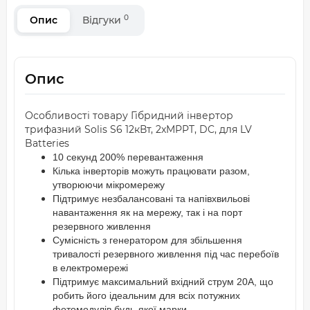
0
Опис
Відгуки
Опис
Особливості товару Гібридний інвертор
трифазний Solis S6 12кВт, 2xMPPT, DC, для LV
Batteries
10 секунд 200% перевантаження
Кілька інверторів можуть працювати разом,
утворюючи мікромережу
Підтримує незбалансовані та напівхвильові
навантаження як на мережу, так і на порт
резервного живлення
Сумісність з генератором для збільшення
тривалості резервного живлення під час перебоїв
в електромережі
Підтримує максимальний вхідний струм 20А, що
робить його ідеальним для всіх потужних
фотомодулів будь-якої марки