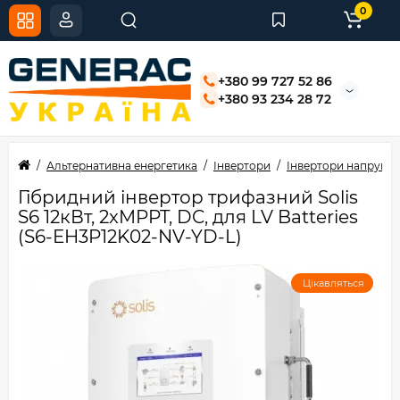
0
+380 99 727 52 86
+380 93 234 28 72
Альтернативна енергетика
Інвертори
Інвертори напруги
Гібридний інвертор трифазний Solis
S6 12кВт, 2xMPPT, DC, для LV Batteries
(S6-EH3P12K02-NV-YD-L)
Цікавляться