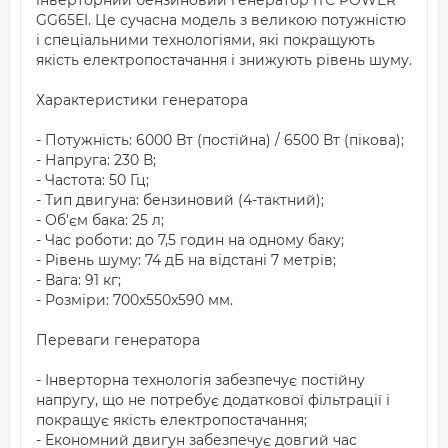
інверторний бензиновий генератор ITC POWER
GG65EI. Це сучасна модель з великою потужністю
і спеціальними технологіями, які покращують
якість електропостачання і знижують рівень шуму.
Характеристики генератора
- Потужність: 6000 Вт (постійна) / 6500 Вт (пікова);
- Напруга: 230 В;
- Частота: 50 Гц;
- Тип двигуна: бензиновий (4-тактний);
- Об'єм бака: 25 л;
- Час роботи: до 7,5 годин на одному баку;
- Рівень шуму: 74 дБ на відстані 7 метрів;
- Вага: 91 кг;
- Розміри: 700x550x590 мм.
Переваги генератора
- Інверторна технологія забезпечує постійну
напругу, що не потребує додаткової фільтрації і
покращує якість електропостачання;
- Економний двигун забезпечує довгий час