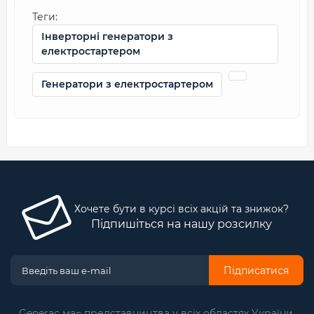
Теги:
Інверторні генератори з
електростартером
Генератори з електростартером
Хочете бути в курсі всіх акцій та знижок?
Підпишіться на нашу розсилку
Підписатися
Generac має представництва у всіх областях України.