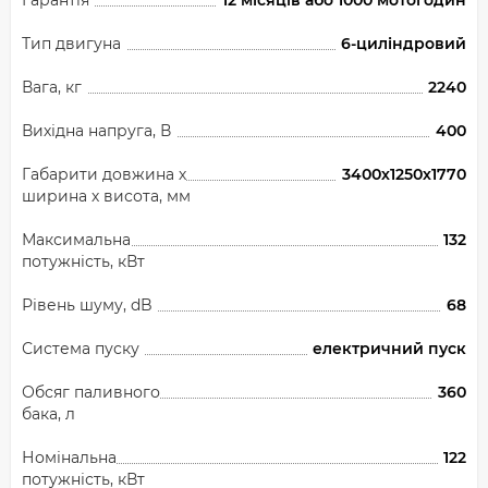
Гарантія
12 місяців або 1000 мотогодин
Тип двигуна
6-циліндровий
Вага, кг
2240
Вихідна напруга, В
400
Габарити довжина х
3400х1250х1770
ширина х висота, мм
Максимальна
132
потужність, кВт
Рівень шуму, dB
68
Система пуску
електричний пуск
Обсяг паливного
360
бака, л
Номінальна
122
потужність, кВт