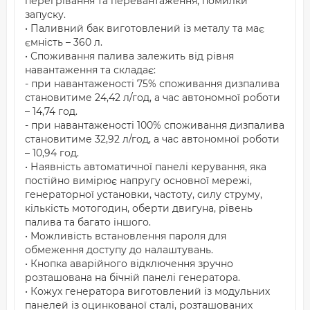
перегрівання та перевантаження, помилки
запуску.
• Паливний бак виготовлений із металу та має
ємність – 360 л.
• Споживання палива залежить від рівня
навантаження та складає:
- при навантаженості 75% споживання дизпалива
становитиме 24,42 л/год, а час автономної роботи
– 14,74 год.
- при навантаженості 100% споживання дизпалива
становитиме 32,92 л/год, а час автономної роботи
– 10,94 год.
• Наявність автоматичної панелі керування, яка
постійно вимірює напругу основної мережі,
генераторної установки, частоту, силу струму,
кількість мотогодин, оберти двигуна, рівень
палива та багато іншого.
• Можливість встановлення пароля для
обмеження доступу до налаштувань.
• Кнопка аварійного відключення зручно
розташована на бічній панелі генератора.
• Кожух генератора виготовлений із модульних
панелей із оцинкованої сталі, розташованих