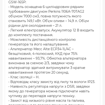
GSW-165P:
• Модель оснащена 6-циліндровим рядним
турбованим двигуном Perkins 1106A-70TAG2
об'ємом 7000 см3, повна потужність якого
становить 149,1 кВт. Об'єм оливи – 14,9 л. Об'єм
рідини для охолодження – 21 л.
• Легкий електрозапуск. Акумулятор 12 В входить
до комплекту постачання.
• Можливість дистанційного контролю
генератора та його налаштування.
• Альтернатор Mecc Alte ECP34-1L/4C –
безщітковий, 4-полюсний, ККД при 75%
навантаженні – 93,7%. Обмотка альтернатора
виконана за схемою 2/3, завдяки чому
альтернатор здатний витримувати 3-кратне
навантаження протягом 20 секунд.
• Клас ізоляції – Н.
• Відповідає класу захисту від пилу та вологи IP23.
• Наявність регулятора напруги з DSR, завдяки
якому до генератора можна підключати навіть
чутливу до перепадів напруги техніку.
• Захист від низького рівня масла та палива,