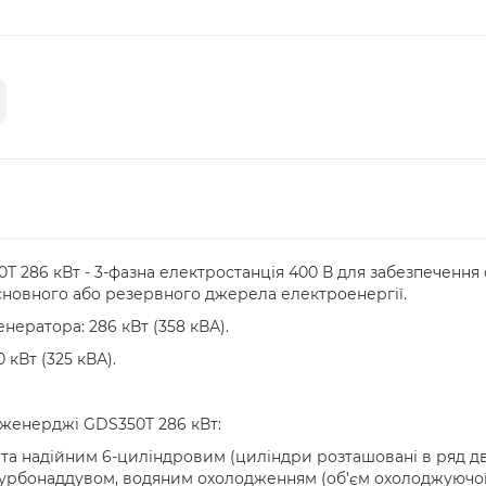
286 кВт - 3-фазна електростанція 400 В для забезпечення 
основного або резервного джерела електроенергії.
ератора: 286 кВт (358 кВА).
 кВт (325 кВА).
женерджі GDS350T 286 кВт:
та надійним 6-циліндровим (циліндри розташовані в ряд 
рбонаддувом, водяним охолодженням (об'єм охолоджуючої рід