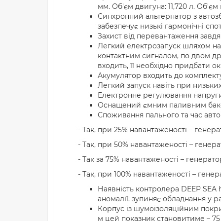
мм. Об'єм двигуна: 11,720 л. Об'єм 
Синхронний альтернатор з автозб
забезпечує низькі гармонічні сп
Захист від перевантаження завдя
Легкий електрозапуск шляхом нат
контактним сигналом, по двом др
входить, її необхідно придбати о
Акумулятор входить до комплекту
Легкий запуск навіть при низьких
Електронне регулювання напруги 
Оснащений ємним паливним бако
Споживання пального та час авто
- Так, при 25% навантаженості – генера
- Так, при 50% навантаженості – генер
- Так за 75% навантаженості – генерато
- Так, при 100% навантаженості – генер
Наявність контролера DEEP SEA h
аномалії, зупиняє обладнання у р
Корпус із шумоізоляційним покрит
м цей показник становитиме – 75