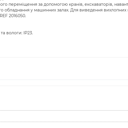
його переміщення за допомогою кранів, екскаваторів, наван
о обладнання у машинних залах. Для виведення вихлопних г
REF 2016050.
та вологи: IP23.