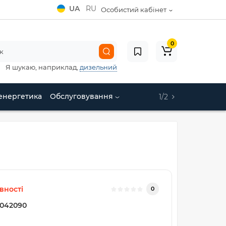
UA
RU
Особистий кабінет
0
Я шукаю, наприклад,
дизельний
енергетика
Обслуговування
1/2
вності
0
042090