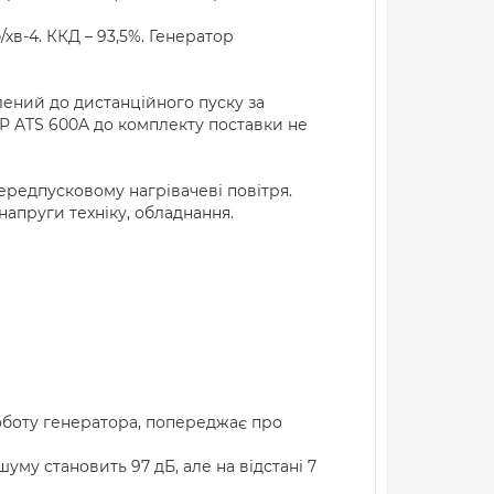
хв-4. ККД – 93,5%. Генератор
лений до дистанційного пуску за
Р ATS 600A до комплекту поставки не
передпусковому нагрівачеві повітря.
апруги техніку, обладнання.
роботу генератора, попереджає про
уму становить 97 дБ, але на відстані 7