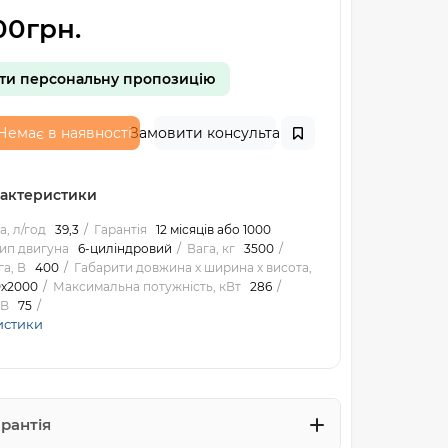
00грн.
ти персональну пропозицію
Немає в наявності
Замовити консультацію
рактеристики
, л/год
39,3
Гарантія
12 місяців або 1000
ип двигуна
6-циліндровий
Вага, кг
3500
а, В
400
Габарити довжина х ширина х висота,
0х2000
Максимальна потужність, кВт
286
dB
75
истики
арантія