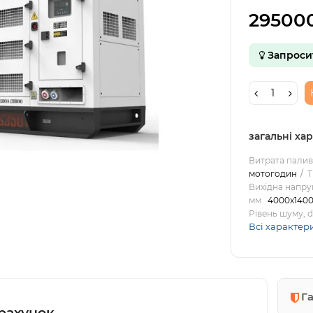
29500
Запроси
загальні ха
Витрата палива
мотогодин
Т
Вихідна напруг
мм
4000х140
Рівень шуму, 
Всі характер
Г
рахунок