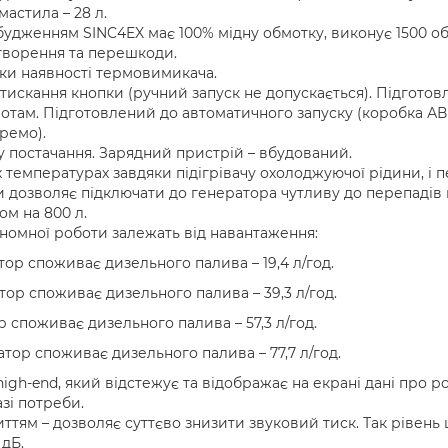
мастила – 28 л.
удженням SINC4EX має 100% мідну обмотку, виконує 1500 об/
отворення та перешкоди.
ки наявності термовимикача.
искання кнопки (ручний запуск не допускається). Підготов
отам. Підготовлений до автоматичного запуску (коробка АВ
кремо).
 постачання. Зарядний пристрій – вбудований.
 температурах завдяки підігрівачу охолоджуючої рідини, і 
дозволяє підключати до генератора чутливу до перепадів н
м на 800 л.
номної роботи залежать від навантаження:
тор споживає дизельного палива – 19,4 л/год.
атор споживає дизельного палива – 39,3 л/год.
р споживає дизельного палива – 57,3 л/год.
атор споживає дизельного палива – 77,7 л/год.
igh-end, який відстежує та відображає на екрані дані про 
азі потреби.
тям – дозволяє суттєво знизити звуковий тиск. Так рівень ш
 дБ.