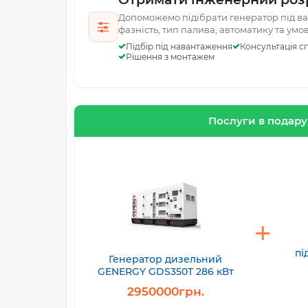
Допоможемо підібрати генератор під ваш
фазність, тип палива, автоматику та умо
Підбір під навантаження
Консультація сп
Рішення з монтажем
Послуги в подар
пі
Генератор дизельний
GENERGY GDS350T 286 кВт
2950000грн.