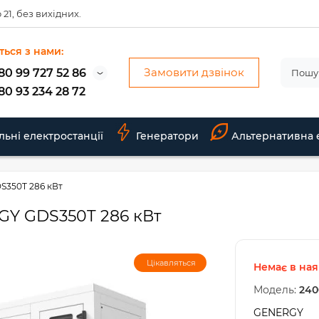
 21, без вихідних.
ться з нами:
Замовити дзвінок
80 99 727 52 86
80 93 234 28 72
льні електростанції
Генератори
Альтернативна 
S350T 286 кВт
GY GDS350T 286 кВт
Цікавляться
Немає в ная
Модель:
240
GENERGY