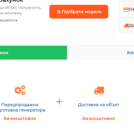
 об’єкт, потужність,
О
Підібрати модель
ви монтажу.
еціаліста
Д
унок
Ко
Передпродажна
Доставка на об’єкт
дготовка генератора
Безкоштовно
Безкоштовно