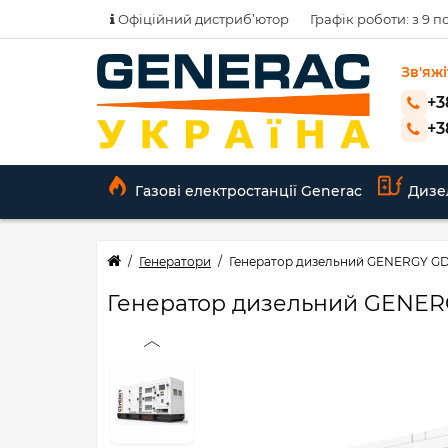
Офіційний дистриб’ютор
Графік роботи: з 9 по
Зв'яжі
+3
+3
Газові електростанції Generac
Дизе
Генератори
Генератор дизельний GENERGY GD
Генератор дизельний GENER