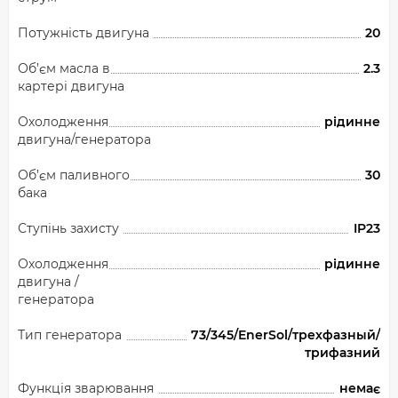
Потужність двигуна
20
Об’єм масла в
2.3
картері двигуна
Охолодження
рідинне
двигуна/генератора
Об’єм паливного
30
бака
Ступінь захисту
IP23
Охолодження
рідинне
двигуна /
генератора
Тип генератора
73/345/EnerSol/трехфазный/
трифазний
Функція зварювання
немає