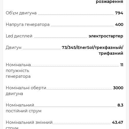
розжарення
Об’єм двигуна
794
Напруга генератора
400
Led дисплей
электростартер
Двигун
73/345/EnerSol/трехфазный/
трифазний
Номінальна
11
потужність
генератора
Номінальні оберти
3000
двигуна
Номінальний
8.3
постійний струм
Номінальний змінний
43.47
струм