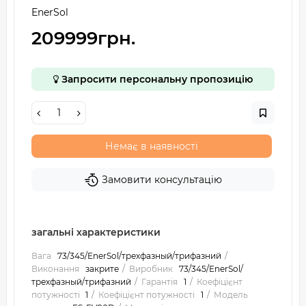
EnerSol
209999грн.
Запросити персональну пропозицію
Немає в наявності
Замовити консультацію
загальні характеристики
Вага
73/345/EnerSol/трехфазный/трифазний
Виконання
закрите
Виробник
73/345/EnerSol/
трехфазный/трифазний
Гарантія
1
Коефіцієнт
потужності
1
Коефіцієнт потужності
1
Модель