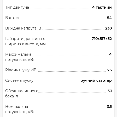
Тип двигуна
4 тактний
Вага, кг
54
Вихідна напруга, В
230
Габарити довжина х
710х517х52
ширина х висота, мм
Максимальна
4
потужність, кВт
Рівень шуму, dB
73
Система пуску
ручний стартер
Обсяг паливного
3,1
бака, л
Номінальна
3,5
потужність, кВт