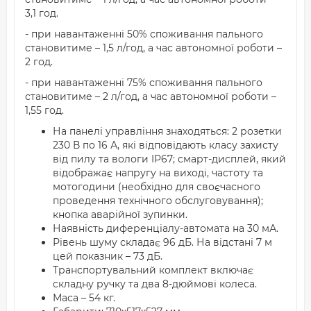
3,1 год.
- при навантаженні 50% споживання пального
становитиме – 1,5 л/год, а час автономної роботи –
2 год.
- при навантаженні 75% споживання пального
становитиме – 2 л/год, а час автономної роботи –
1,55 год.
На панелі управління знаходяться: 2 розетки
230 В по 16 А, які відповідають класу захисту
від пилу та вологи IP67; смарт-дисплей, який
відображає напругу на виході, частоту та
мотогодини (необхідно для своєчасного
проведення технічного обслуговування);
кнопка аварійної зупинки.
Наявність диференціалу-автомата на 30 мА.
Рівень шуму складає 96 дБ. На відстані 7 м
цей показник – 73 дБ.
Транспортувальний комплект включає
складну ручку та два 8-дюймові колеса.
Маса – 54 кг.