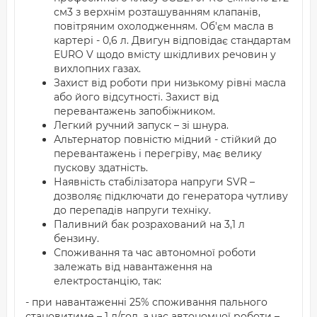
см3 з верхнім розташуванням клапанів,
повітряним охолодженням. Об'єм масла в
картері - 0,6 л. Двигун відповідає стандартам
EURO V щодо вмісту шкідливих речовин у
вихлопних газах.
Захист від роботи при низькому рівні масла
або його відсутності. Захист від
перевантажень запобіжником.
Легкий ручний запуск – зі шнура.
Альтернатор повністю мідний - стійкий до
перевантажень і перегріву, має велику
пускову здатність.
Наявність стабілізатора напруги SVR –
дозволяє підключати до генератора чутливу
до перепадів напруги техніку.
Паливний бак розрахований на 3,1 л
бензину.
Споживання та час автономної роботи
залежать від навантаження на
електростанцію, так:
- при навантаженні 25% споживання пального
становитиме – 1 л/год, а час автономної роботи –