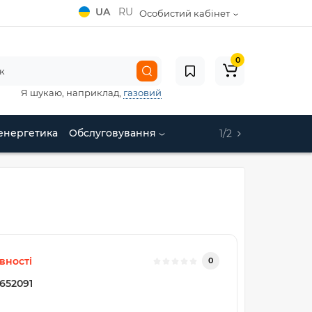
UA
RU
Особистий кабінет
0
Я шукаю, наприклад,
газовий
енергетика
Обслуговування
1/2
вності
0
652091