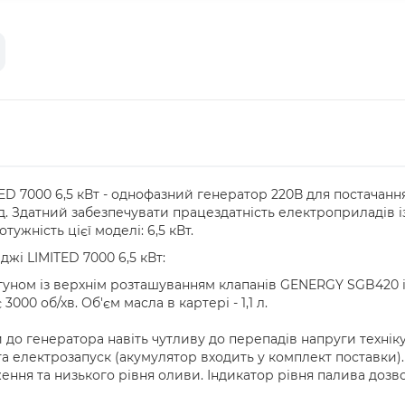
 7000 6,5 кВт - однофазний генератор 220В для постачання 
т.д. Здатний забезпечувати працездатність електроприладів 
ужність цієї моделі: 6,5 кВт.
і LIMITED 7000 6,5 кВт:
уном із верхнім розташуванням клапанів GENERGY SGB420 і
000 об/хв. Об'єм масла в картері - 1,1 л.
до генератора навіть чутливу до перепадів напруги техніку
а електрозапуск (акумулятор входить у комплект поставки).
ження та низького рівня оливи. Індикатор рівня палива доз