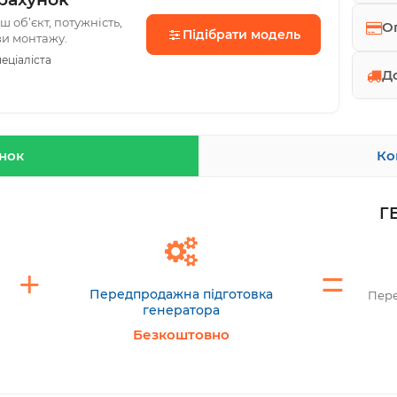
 об’єкт, потужність,
О
Підібрати модель
ви монтажу.
еціаліста
Д
унок
Ко
Г
Передпродажна підготовка
Пере
генератора
Безкоштовно