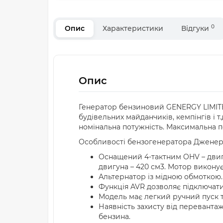
0
Опис
Характеристики
Відгуки
Опис
Генератор бензиновий GENERGY LIMITED
будівельних майданчиків, кемпінгів і 
номінальна потужність. Максимальна пот
Особливості бензогенератора Дженердж
Оснащений 4-тактним OHV – двиг
двигуна – 420 см3. Мотор виконує 3
Альтернатор із мідною обмоткою.
Функція AVR дозволяє підключати 
Модель має легкий ручний пуск т
Наявність захисту від переванта
бензина.