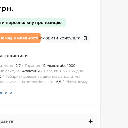
рн.
ти персональну пропозицію
Немає в наявності
Замовити консультацію
рактеристики
, л/год
2,7
Гарантія
12 місяців або 1000
ип двигуна
4 тактний
Вага, кг
85
Вихідна
0
Габарити довжина х ширина х висота, мм
Максимальна потужність, кВт
6,5
Рівень шуму,
истики
арантія