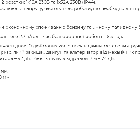
 розетки: 1х16А 230В та 1х32А 230В (IP44).
ролювати напругу, частоту і час роботи, що необхідно для 
ки економному споживанню бензину та ємному паливному б
ьного 2,7 л/год – час безперервної роботи – 6,3 год.
вності двох 10-дюймових коліс та складаним металевим руч
кас, який захищає двигун та альтернатор від механічних 
тора – 97 дБ. Рівень шуму з відривом 7 м – 74 дБ.
 мм.
0 мм