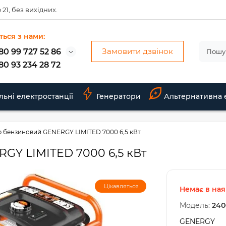
 21, без вихідних.
ться з нами:
Замовити дзвінок
80 99 727 52 86
80 93 234 28 72
льні електростанції
Генератори
Альтернативна 
р бензиновий GENERGY LIMITED 7000 6,5 кВт
GY LIMITED 7000 6,5 кВт
Цікавляться
Немає в ная
Модель:
240
GENERGY