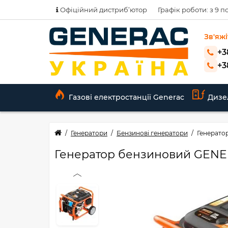
Офіційний дистриб’ютор
Графік роботи: з 9 по
Зв'яжі
+3
+3
Газові електростанції Generac
Дизе
Генератори
Бензинові генератори
Генерато
Генератор бензиновий GENER