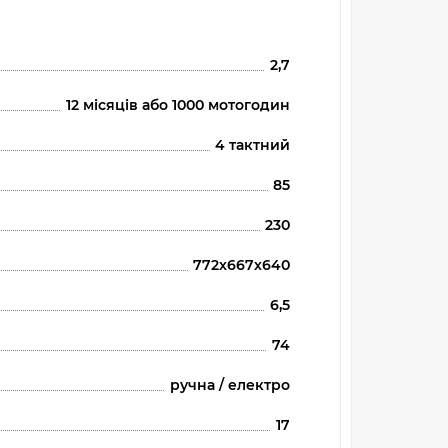
2,7
12 місяців або 1000 мотогодин
4 тактний
85
230
772х667х640
6,5
74
ручна / електро
17