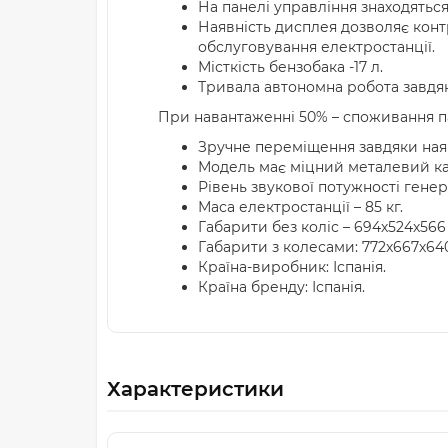
На панелі управління знаходяться 2
Наявність дисплея дозволяє конт
обслуговування електростанції.
Місткість бензобака -17 л.
Тривала автономна робота завдя
При навантаженні 50% – споживання пал
Зручне переміщення завдяки ная
Модель має міцний металевий кар
Рівень звукової потужності генера
Маса електростанції – 85 кг.
Габарити без коліс – 694х524х566
Габарити з колесами: 772х667х64
Країна-виробник: Іспанія.
Країна бренду: Іспанія.
Характеристики