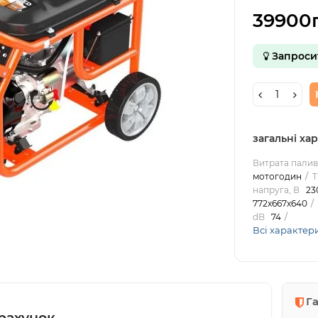
39900г
Запроси
загальні ха
Витрата палива
мотогодин
Т
напруга, В
23
772х667х640
dB
74
Всі характер
Г
рахунок