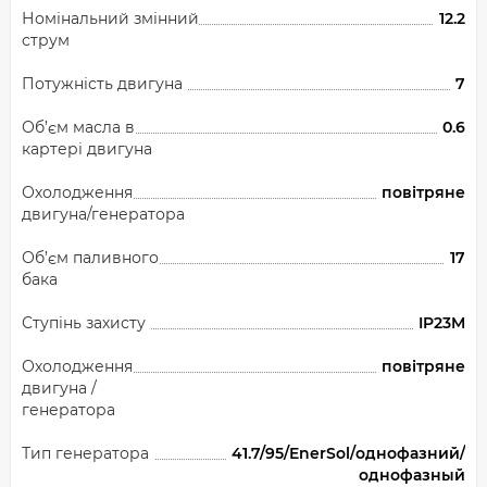
Номінальний змінний
12.2
струм
Потужність двигуна
7
Об’єм масла в
0.6
картері двигуна
Охолодження
повітряне
двигуна/генератора
Об’єм паливного
17
бака
Ступінь захисту
IP23M
Охолодження
повітряне
двигуна /
генератора
Тип генератора
41.7/95/EnerSol/однофазний/
однофазный