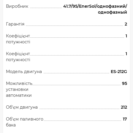
Виробник
41.7/95/EnerSol/однофазний/
однофазный
Гарантія
2
Коефіцієнт
1
потужності
Коефіцієнт
1
потужності
Модель двигуна
ES-212G
Можливість
95
установки
автоматики
Об'єм двигуна
212
Об'єм паливного
17
бака