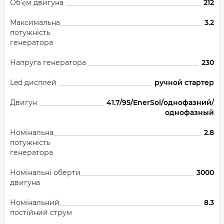
Об’єм двигуна
212
Максимальна
3.2
потужність
генератора
Напруга генератора
230
Led дисплей
ручной стартер
Двигун
41.7/95/EnerSol/однофазний/
однофазный
Номінальна
2.8
потужність
генератора
Номінальні оберти
3000
двигуна
Номінальний
8.3
постійний струм