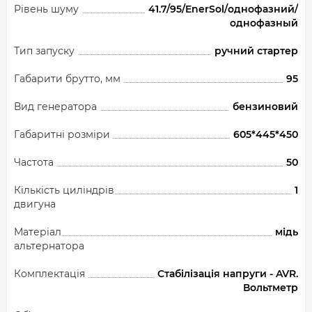
Рівень шуму
41.7/95/EnerSol/однофазний/
однофазный
Тип запуску
ручний стартер
Габарити брутто, мм
95
Вид генератора
бензиновий
Габаритні розміри
605*445*450
Частота
50
Кількість циліндрів
1
двигуна
Матеріал
мідь
альтернатора
Комплектація
Стабілізація напруги - AVR.
Вольтметр