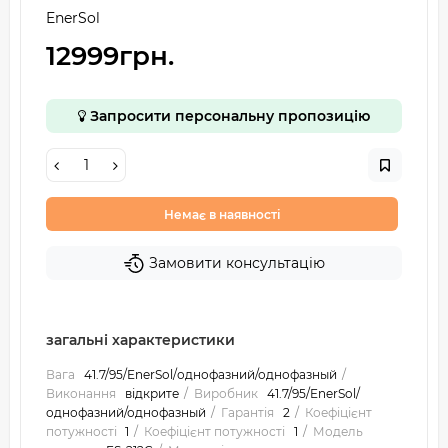
EnerSol
12999грн.
Запросити персональну пропозицію
Немає в наявності
Замовити консультацію
загальні характеристики
Вага
41.7/95/EnerSol/однофазний/однофазный
Виконання
відкрите
Виробник
41.7/95/EnerSol/
однофазний/однофазный
Гарантія
2
Коефіцієнт
потужності
1
Коефіцієнт потужності
1
Модель