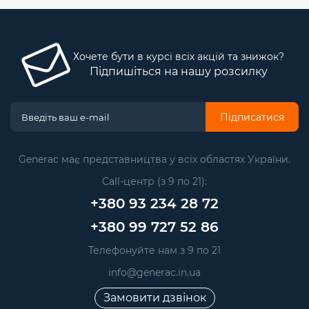
Хочете бути в курсі всіх акцій та знижок?
Підпишіться на нашу розсилку
Підписатися
Generac має представництва у всіх областях України.
Call-центр (з 9 по 21):
+380 93 234 28 72
+380 99 727 52 86
Телефонуйте нам з 9 по 21
info@generac.in.ua
Замовити дзвінок