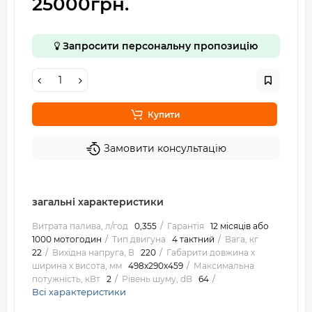
25000грн.
Запросити персональну пропозицію
Купити
Замовити консультацію
загальні характеристики
Витрата палива, л/год
0,355
Гарантія
12 місяців або
1000 мотогодин
Тип двигуна
4 тактний
Вага, кг
22
Вихідна напруга, В
220
Габарити довжина х
ширина х висота, мм
498х290х459
Максимальна
потужність, кВт
2
Рівень шуму, dB
64
Всі характеристики