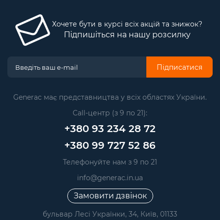
Хочете бути в курсі всіх акцій та знижок?
Підпишіться на нашу розсилку
Підписатися
Generac має представництва у всіх областях України.
Call-центр (з 9 по 21):
+380 93 234 28 72
+380 99 727 52 86
Телефонуйте нам з 9 по 21
info@generac.in.ua
Замовити дзвінок
бульвар Лесі Українки, 34, Київ, 01133