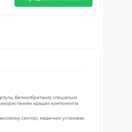
ерпуль, Великобританія) спеціально
і використанням кращих компонентів
ансовому секторі, медичних установах,