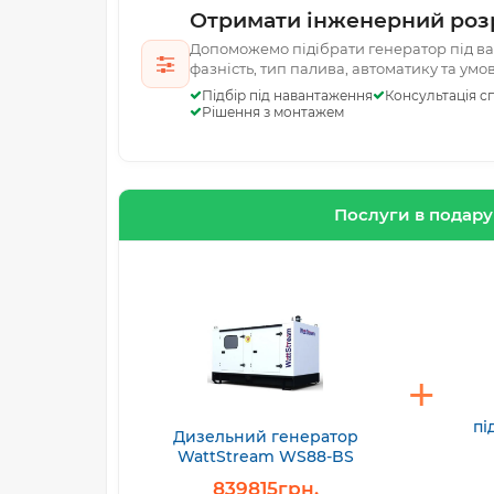
Отримати інженерний роз
Допоможемо підібрати генератор під ваш
фазність, тип палива, автоматику та умо
Підбір під навантаження
Консультація сп
Рішення з монтажем
Послуги в подар
пі
Дизельний генератор
WattStream WS88-BS
839815грн.