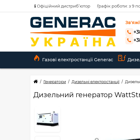
Офіційний дистриб’ютор
Графік роботи: з 9 по
Зв'яжі
+3
+3
Газові електростанції Generac
Дизе
Генератори
Дизельні електростанції
Дизель
Дизельний генератор WattS