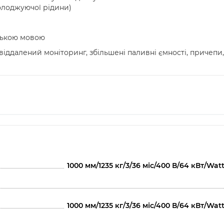
олоджуючої рідини)
нською мовою
віддалений моніторинг, збільшені паливні ємності, причепи, 
1000 мм/1235 кг/3/36 міс/400 В/64 кВт/
1000 мм/1235 кг/3/36 міс/400 В/64 кВт/