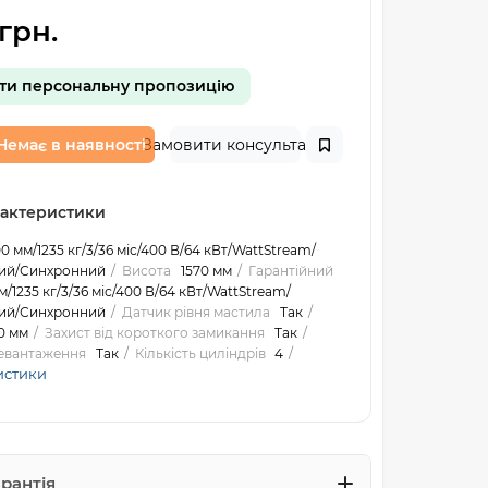
грн.
ти персональну пропозицію
Немає в наявності
Замовити консультацію
рактеристики
0 мм/1235 кг/3/36 міс/400 В/64 кВт/WattStream/
ий/Синхронний
Висота
1570 мм
Гарантійний
м/1235 кг/3/36 міс/400 В/64 кВт/WattStream/
ий/Синхронний
Датчик рівня мастила
Так
0 мм
Захист від короткого замикання
Так
ревантаження
Так
Кількість циліндрів
4
истики
арантія