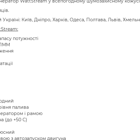
нератор WattStream у всепогодному шумозахисному кожусі
ців.
Україні: Київ, Дніпро, Харків, Одеса, Полтава, Львів, Хмель
Stream:
апасу потужності
 ПММ
аження
атації
одний
рівня палива
нератором і рамою
а (до +50 С)
люсний
вою з автозапуском двигуна