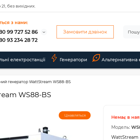
 21, без вихідних.
ться з нами:
Замовити дзвінок
80 99 727 52 86
80 93 234 28 72
льні електростанції
Генератори
Альтернативна 
ний генератор WattStream WS88-BS
tream WS88-BS
Цікавляться
Немає в ная
Модель:
WS
WattStream