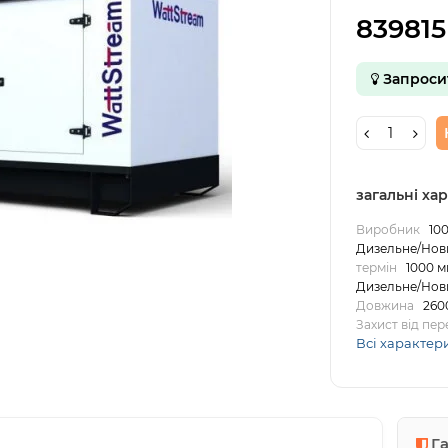
839815
Запроси
загальні ха
Виробник
100
Дизельне/Нов
термін
1000 м
Дизельне/Нов
Довжина
260
Захист від пе
Всі характер
Г