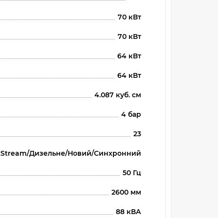
70 кВт
70 кВт
64 кВт
64 кВт
4.087 куб. см
4 бар
23
WattStream/Дизельне/Новий/Синхронний
50 Гц
2600 мм
88 кВА