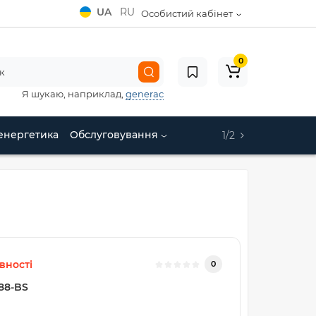
UA
RU
Особистий кабінет
0
Я шукаю, наприклад,
generac
енергетика
Обслуговування
1/2
вності
0
88-BS