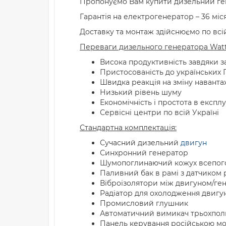
Пропонуємо Вам купити дизельний ге
Гарантія на електрогенератор – 36 міся
Доставку та монтаж здійснюємо по всій 
Переваги дизельного генератора Watt
Висока продуктивність завдяки з
Пристосованість до українських
Швидка реакція на зміну навант
Низький рівень шуму
Економічність і простота в експлу
Сервісні центри по всій Україні
Стандартна комплектація:
Сучасний дизельний
двигун
Синхронний генератор
Шумопоглинаючий кожух всепог
Паливний бак в рамі з датчиком 
Віброізолятори між двигуном/ге
Радіатор для охолодження двигун
Промисловий глушник
Автоматичний вимикач трьохпо
Панель керування російською мо