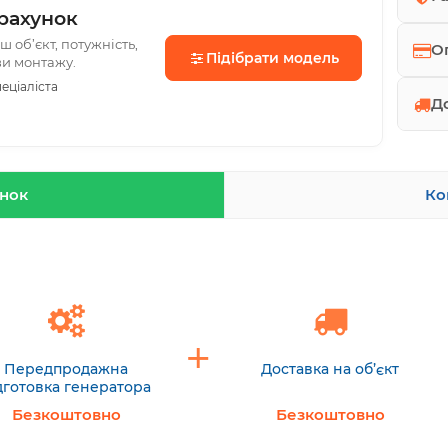
рахунок
 об’єкт, потужність,
О
Підібрати модель
ви монтажу.
еціаліста
Д
унок
Ко
Передпродажна
Доставка на об’єкт
дготовка генератора
Безкоштовно
Безкоштовно