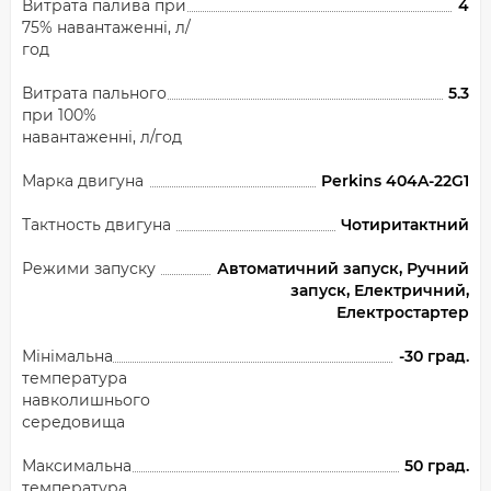
Витрата палива при
4
75% навантаженні, л/
год
Витрата пального
5.3
при 100%
навантаженні, л/год
Марка двигуна
Perkins 404A-22G1
Тактность двигуна
Чотиритактний
Режими запуску
Автоматичний запуск, Ручний
запуск, Електричний,
Електростартер
Мінімальна
-30 град.
температура
навколишнього
середовища
Максимальна
50 град.
температура