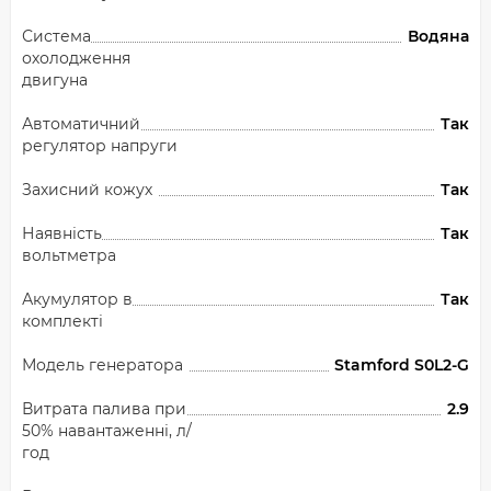
Система
Водяна
охолодження
двигуна
Автоматичний
Так
регулятор напруги
Захисний кожух
Так
Наявність
Так
вольтметра
Акумулятор в
Так
комплекті
Модель генератора
Stamford S0L2-G
Витрата палива при
2.9
50% навантаженні, л/
год