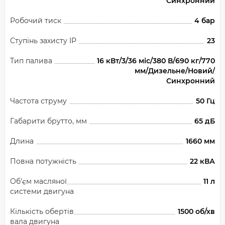
Синхронний
Робочий тиск
4 бар
Ступінь захисту IP
23
Тип палива
16 кВт/3/36 міс/380 В/690 кг/770
мм/Дизельне/Новий/
Синхронний
Частота струму
50 Гц
Габарити брутто, мм
65 дБ
Длина
1660 мм
Повна потужність
22 кВА
Об'єм масляної
11 л
системи двигуна
Кількість обертів
1500 об/хв
вала двигуна