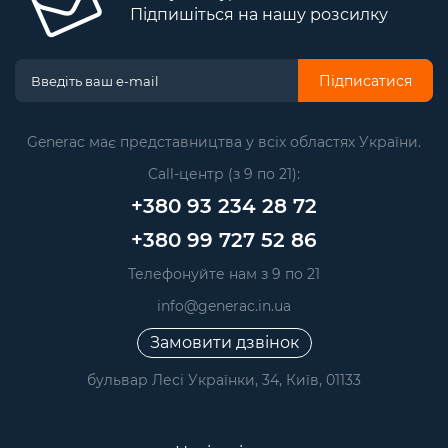
Підпишіться на нашу розсилку
Підписатися
Generac має представництва у всіх областях України.
Call-центр (з 9 по 21):
+380 93 234 28 72
+380 99 727 52 86
Телефонуйте нам з 9 по 21
info@generac.in.ua
Замовити дзвінок
бульвар Лесі Українки, 34, Київ, 01133