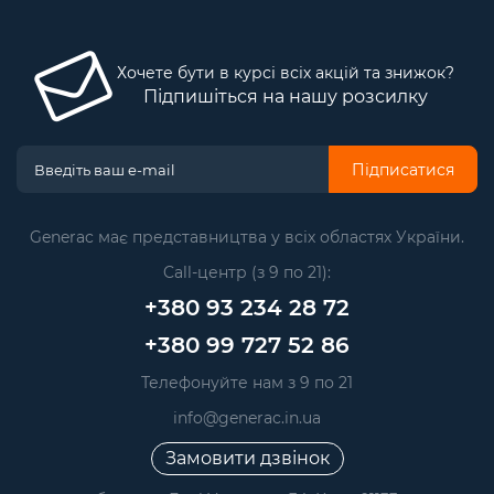
Хочете бути в курсі всіх акцій та знижок?
Підпишіться на нашу розсилку
Підписатися
Generac має представництва у всіх областях України.
Call-центр (з 9 по 21):
+380 93 234 28 72
+380 99 727 52 86
Телефонуйте нам з 9 по 21
info@generac.in.ua
Замовити дзвінок