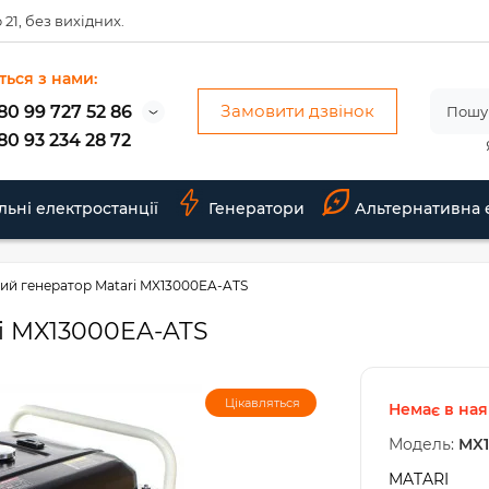
 21, без вихідних.
ться з нами:
Замовити дзвінок
80 99 727 52 86
80 93 234 28 72
льні електростанції
Генератори
Альтернативна 
ий генератор Matari MX13000EA-ATS
i MX13000EA-ATS
Цікавляться
Немає в ная
Модель:
MX1
MATARI