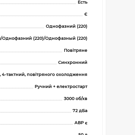
Есть
Є
Однофазний (220)
В/Однофазний (220)/Однофазный (220)
Повітряне
Синхронний
 4-тактний, повітряного охолодження
Ручний + електростарт
3000 об/хв
72 дБа
АВР є
50 л