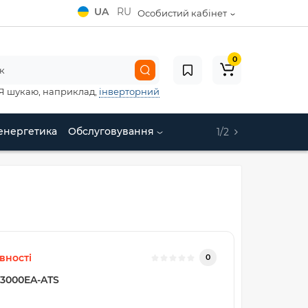
UA
RU
Особистий кабінет
0
Я шукаю, наприклад,
інверторний
енергетика
Обслуговування
1/2
вності
0
3000EA-ATS