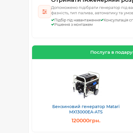
Допоможемо підібрати генератор під ваш
фазність, тип палива, автоматику та умо
Підбір під навантаження
Консультація сп
Рішення з монтажем
Послуга в подар
Бензиновий генератор Matari
MX13000EA-ATS
120000грн.