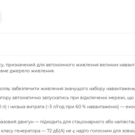
су, призначений для автономного живлення великих наван
рвне джерело живлення.
воляє забезпечити живлення значущого набору навантажень
тору автоматично запускатись при відключенні мережі, що
 л) і низька витрата (~3 л/год при 60 % навантаженні) — ек
базовий двигун — підходить для стаціонарного або напівста
класу генератора — 72 дБ(А) не є надто голосним для зовні