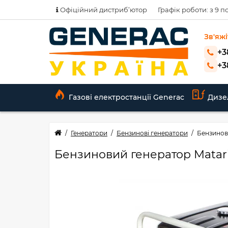
Офіційний дистриб’ютор
Графік роботи: з 9 по
Зв'яжі
+3
+3
Газові електростанції Generac
Дизе
Генератори
Бензинові генератори
Бензинов
Бензиновий генератор Matar