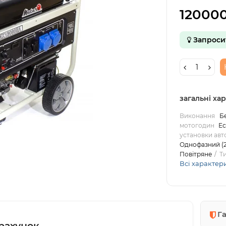
120000
Запроси
загальні ха
Виконання
Б
мотогодин
Ес
установки авт
Однофазний (2
Повітряне
Т
Всі характер
Г
рахунок