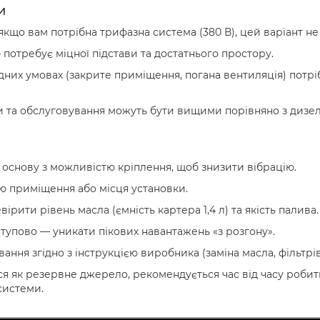
и
кщо вам потрібна трифазна система (380 В), цей варіант не 
— потребує міцної підстави та достатнього простору.
дних умовах (закрите приміщення, погана вентиляція) потр
 та обслуговування можуть бути вищими порівняно з дизе
 основу з можливістю кріплення, щоб знизити вібрацію.
ю приміщення або місця установки.
рити рівень масла (ємність картера 1,4 л) та якість палива
тупово — уникати пікових навантажень «з рoзгону».
ння згідно з інструкцією виробника (заміна масла, фільтрів
 як резервне джерело, рекомендується час від часу робит
системи.