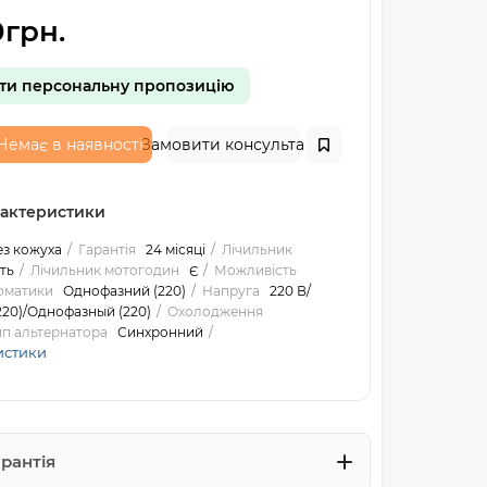
грн.
ти персональну пропозицію
Немає в наявності
Замовити консультацію
рактеристики
ез кожуха
Гарантія
24 місяці
Лічильник
ть
Лічильник мотогодин
Є
Можливість
оматики
Однофазний (220)
Напруга
220 В/
20)/Однофазный (220)
Охолодження
ип альтернатора
Синхронний
истики
арантія