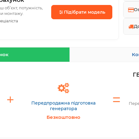
 об’єкт, потужність,
О
Підібрати модель
ви монтажу.
еціаліста
Д
унок
Ко
Г
Передпродажна підготовка
Пере
генератора
Безкоштовно