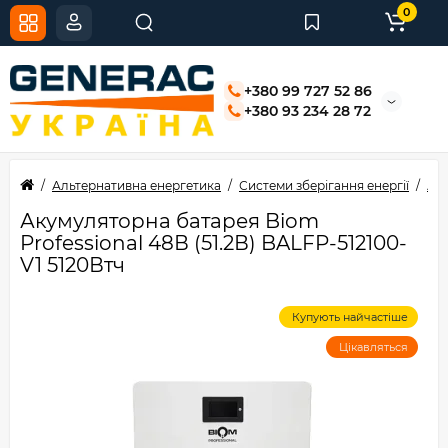
0
+380 99 727 52 86
+380 93 234 28 72
Альтернативна енергетика
Системи зберігання енергії
Аку
Акумуляторна батарея Biom
Professional 48В (51.2В) BALFP-512100-
V1 5120Втч
Купують найчастіше
Цікавляться