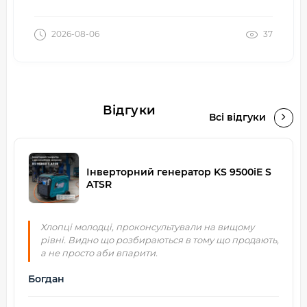
2026-08-06
37
Відгуки
Всі відгуки
Інверторний генератор KS 9500iE S
ATSR
Хлопці молодці, проконсультували на вищому
рівні. Видно що розбираються в тому що продають,
а не просто аби впарити.
Богдан