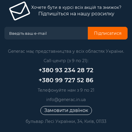
Хочете бути в курсі всіх акцій та знижок?
Підпишіться на нашу розсилку
Підписатися
Generac має представництва у всіх областях України.
Call-центр (з 9 по 21):
+380 93 234 28 72
+380 99 727 52 86
Телефонуйте нам з 9 по 21
info@generac.in.ua
Замовити дзвінок
бульвар Лесі Українки, 34, Київ, 01133