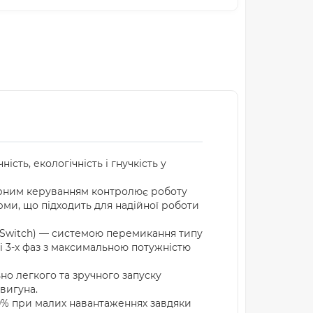
сть, екологічність і гнучкість у
орним керуванням контролює роботу
рми, що підходить для надійної роботи
r Switch) — системою перемикання типу
мі 3-х фаз з максимальною потужністю
но легкого та зручного запуску
вигуна.
% при малих навантаженнях завдяки