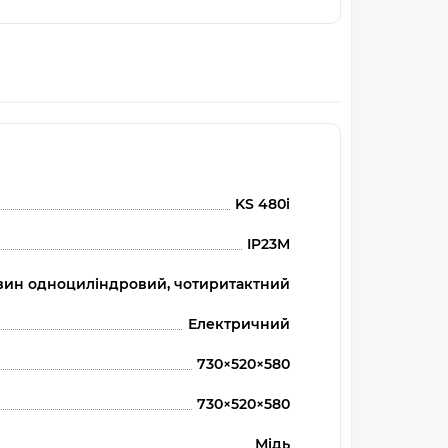
KS 480i
IP23M
зин одноциліндровий, чотиритактний
Електричний
730×520×580
730×520×580
Мідь