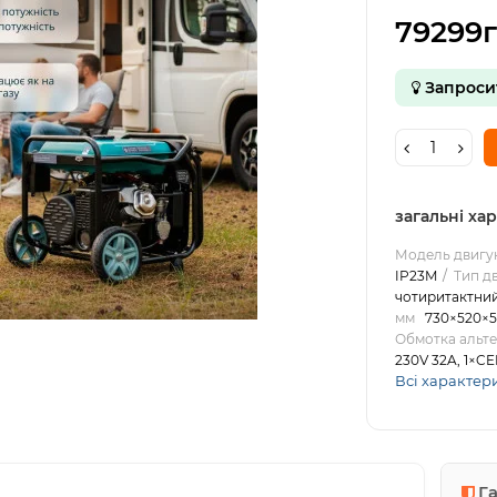
79299г
Запроси
загальні ха
Модель двигу
IP23M
Тип д
чотиритактни
мм
730×520×
Обмотка альт
230V 32A, 1×CE
Всі характер
Г