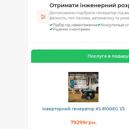
Отримати інженерний роз
Допоможемо підібрати генератор під ваш
фазність, тип палива, автоматику та умо
Підбір під навантаження
Консультація сп
Рішення з монтажем
Послуга в подар
Інверторний генератор KS 8100iEG 1/3
79299грн.