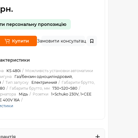
рн.
ти персональну пропозицію
Купити
Замовити консультацію
рактеристики
на
KS 480i
Можливість установки автоматики
вигуна
Газ/бензин одноциліндровий,
й
Тип запуску
Електричний
Габарити брутто,
580
Габариты брутто, мм
730×520×580
ернатора
Мідь
Розетки
1×Schuko 230V, 1×CEE
E 400V 16A
истики
арантія