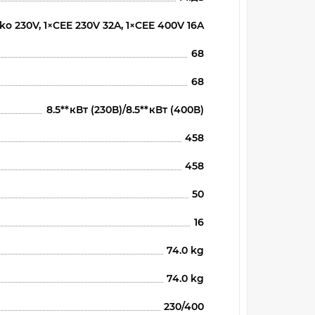
ko 230V, 1×CEE 230V 32A, 1×CEE 400V 16A
68
68
8.5**кВт (230В)/8.5**кВт (400В)
458
458
50
16
74.0 kg
74.0 kg
230/400