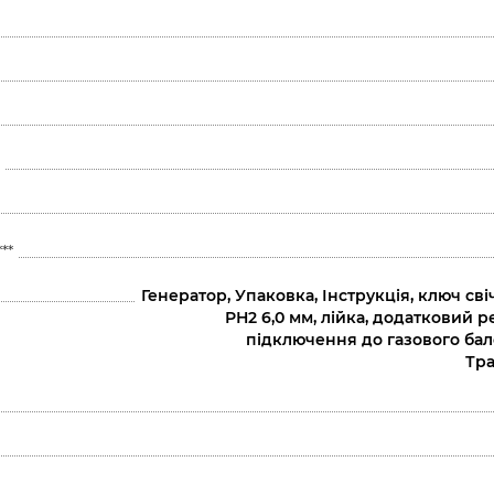
**
Генератор, Упаковка, Інструкція, ключ св
РН2 6,0 мм, лійка, додатковий р
підключення до газового бало
Тра