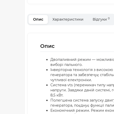
0
Опис
Характеристики
Відгуки
Опис
Двопаливний режим — можливість ро
виборі пального.
Інверторна технологія з високо
генератора та забезпечує стабіль
чутливої електроніки.
Система vts (перемикач типу нап
напруги. Завдяки даній системі, 
8,5 кВт.
Полегшена система запуску двигун
генератора, поєднує функції пали
Економічний режим. Режим екон