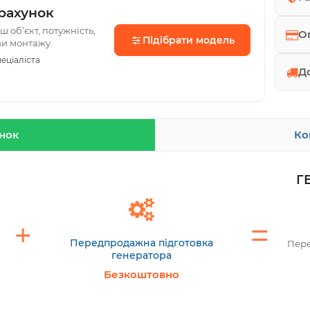
рахунок
 об’єкт, потужність,
О
Підібрати модель
ви монтажу.
еціаліста
Д
унок
Ко
Г
Передпродажна підготовка
Пере
генератора
Безкоштовно