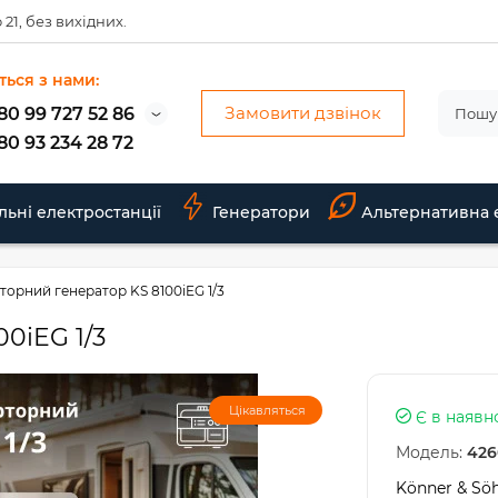
 21, без вихідних.
ться з нами:
Замовити дзвінок
80 99 727 52 86
80 93 234 28 72
льні електростанції
Генератори
Альтернативна 
торний генератор KS 8100iEG 1/3
0iEG 1/3
Цікавляться
Є в наявн
Модель:
426
Könner & Sö