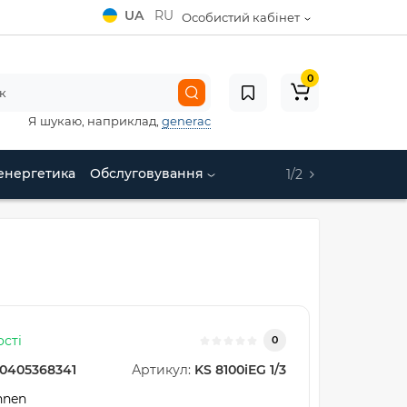
UA
RU
Особистий кабінет
0
Я шукаю, наприклад,
generac
енергетика
Обслуговування
1/2
ості
0
0405368341
Артикул:
KS 8100iEG 1/3
hnen