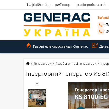
Офіційний дистриб’ютор
Графік роботи: з 9 по
Зв'яжі
+3
+3
Газові електростанції Generac
Дизе
Генератори
Газобензинові генератори
Інвер
Інверторний генератор KS 810