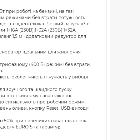
т при роботі на бензині, на газі
им режимами без втрати потужності.
іо- та відеотехніка. Легкий запуск «3 в
 1×16A (230B),1×32A (230B),1×32A
ланг 1,5 м і додатковий редуктор для
генератор ідеальним для живлення
в трифазному (400 В) режимі без втрати
а.
сть, екологічність і гнучкість у виборі
ля зручного та швидкого пуску.
при інтенсивному навантаженні.
що сигналізують про робочий режим,
вень оливи, кнопку Reset, USB-виходи
до 50% при невеликих навантаженнях.
ндарту EURO 5 та гарантує