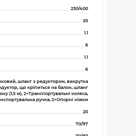
230/400
20
1.1
6
1.1
6
ічковий, шланг з редуктором, викрутка
едуктор, що кріпиться на балон, шланг
ну (1,5 м), 2×Транспортувальні колеса,
нспортувальна ручка, 2×Опорні ніжки
20
70/97