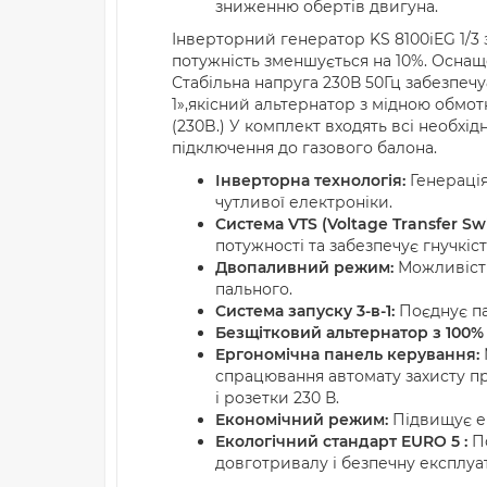
зниженню обертів двигуна.
Інверторний генератор KS 8100iEG 1/3 з
потужність зменшується на 10%. Осна
Стабільна напруга 230В 50Гц забезпечує
1»,якісний альтернатор з мідною обмот
(230B.) У комплект входять всі необхі
підключення до газового балона.
Інверторна технологія:
Генерація
чутливої електроніки.
Система VTS (Voltage Transfer Swi
потужності та забезпечує гнучкі
Двопаливний режим:
Можливість 
пального.
Система запуску 3-в-1:
Поєднує па
Безщітковий альтернатор з 100%
Ергономічна панель керування:
спрацювання автомату захисту пр
і розетки 230 В.
Економічний режим:
Підвищує ек
Екологічний стандарт EURO 5 :
По
довготривалу і безпечну експлуа