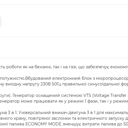
боти як на бензині, так і на газі, що забезпечує економічні
ю потужністю.Вбудований електронний блок з мікропроцес
ну вихідну напругу 230В 50Гц правильної синусоїдальної фо
руги). Генератор оснащений системою VTS (Voltage Transfe
генератор може працювати як у режимі 1 фази, так і у режи
а 3 в 1. Універсальний вмикач двигуна 3 в 1 для максималь
вного крану, повітряної заслонки та електричного запуску д
омії палива ECONOMY MODE зменшує витрати палива до 50