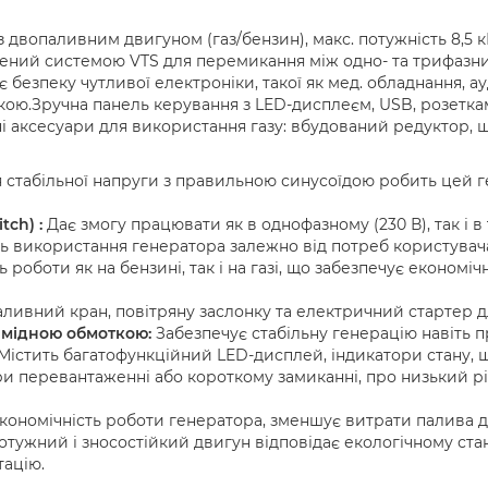
 двопаливним двигуном (газ/бензин), макс. потужність 8,5 кВ
щений системою VTS для перемикання між одно- та трифазн
 безпеку чутливої електроніки, такої як мед. обладнання, ауд
кою.Зручна панель керування з LED-дисплеєм, USB, розетками
дні аксесуари для використання газу: вбудований редуктор, ш
 стабільної напруги з правильною синусоїдою робить цей 
tch) :
Дає змогу працювати як в однофазному (230 В), так і 
сть використання генератора залежно від потреб користувач
роботи як на бензині, так і на газі, що забезпечує економічні
ливний кран, повітряну заслонку та електричний стартер д
 мідною обмоткою:
Забезпечує стабільну генерацію навіть 
Містить багатофункційний LED-дисплей, індикатори стану, 
и перевантаженні або короткому замиканні, про низький рі
ономічність роботи генератора, зменшує витрати палива 
тужний і зносостійкий двигун відповідає екологічному ста
тацію.