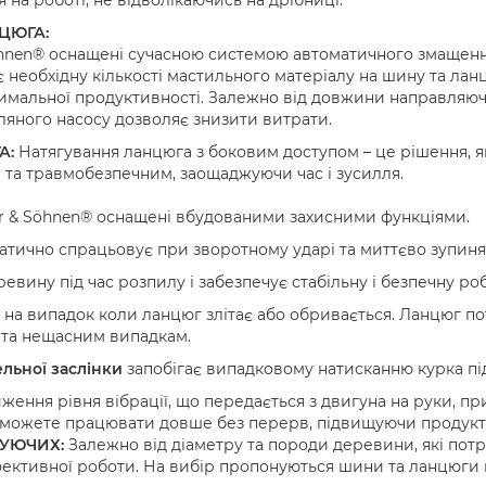
 на роботі, не відволікаючись на дрібниці.
ЦЮГА:
öhnen® оснащені сучасною системою автоматичного змащенн
 необхідну кількості мастильного матеріалу на шину та лан
имальної продуктивності. Залежно від довжини направляюч
ляного насосу дозволяє знизити витрати.
А:
Натягування ланцюга з боковим доступом – це рішення, 
 та травмобезпечним, заощаджуючи час і зусилля.
r & Söhnen® оснащені вбудованими захисними функціями.
тично спрацьовує при зворотному ударі та миттєво зупиня
евину під час розпилу і забезпечує стабільну і безпечну роб
на випадок коли ланцюг злітає або обривається. Ланцюг пот
 та нещасним випадкам.
льної заслінки
запобігає випадковому натисканню курка пі
ження рівня вібрації, що передається з двигуна на руки, 
зможете працювати довше без перерв, підвищуючи продукт
ТУЮЧИХ:
Залежно від діаметру та породи деревини, які потр
ктивної роботи. На вибір пропонуються шини та ланцюги в