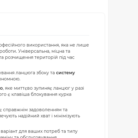
рофесійного використання, яка не лише
роботи. Універсальна, міцна та
 та розчищення територій під час
гування ланцюга збоку та
систему
тономною.
мо
, яке миттєво зупиняє ланцюг у разі
того є клавіша блокування курка
ає справжнім задоволенням та
ечують надійний хват і мінімізують
 варіант для ваших потреб та типу
аміну та обслуговування.