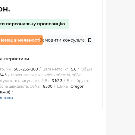
рн.
ти персональну пропозицію
Немає в наявності
Замовити консультацію
рактеристики
то, мм
505×255×300
Вага нетто, кг
5.6
Об’єм
54.5
Максимальна кількість обертів, об/хв
тужність двигуна, к.с./кВт
3.1/2.3
Вага брутто,
оча швидкість, об/хв.
8500
Шина
Oregon
16481)
истики