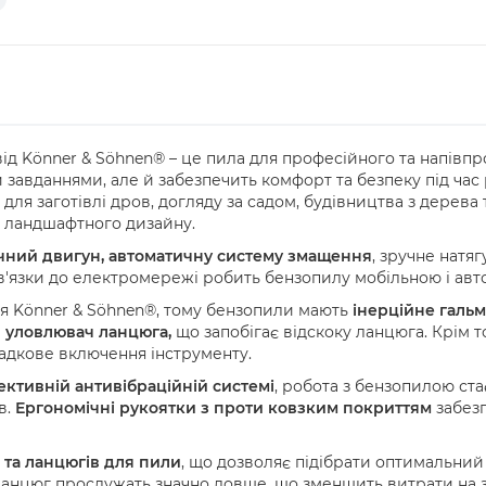
ід Könner & Söhnen® – це пила для професійного та напівп
завданнями, але й забезпечить комфорт та безпеку під час 
для заготівлі дров, догляду за садом, будівництва з дерева
о ландшафтного дизайну.
чний двигун, автоматичну систему змащення
, зручне натя
рив'язки до електромережі робить бензопилу мобільною і ав
ля Könner & Söhnen®, тому бензопили мають
інерційне галь
 уловлювач ланцюга,
що запобігає відскоку ланцюга. Крім 
адкове включення інструменту.
ективній антивібраційній
системі
, робота з бензопилою ст
в.
Ергономічні рукоятки з проти ковзким покриттям
забезп
 та ланцюгів для пили
, що дозволяє підібрати оптимальний
ланцюг прослужать значно довше, що зменшить витрати на з