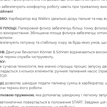
а забезпечують комфортну роботу навіть при тривалому вик
Söhnen!
BRO:
Карбюратор від Walbro ідеально дозує пальне та має ві
Ї ПЛОЩІ:
Паперовий фільтр забезпечує більш тонку фільтр
о використання. Збільшена площа фільтра забезпечує оптим
зопили.
езпечують потужну та стабільну іскру за будь-яких умов, що
ІВ:
Двигуни бензопил Könner & Söhnen відзначаються високо
й термін служби інструменту.
КУ:
е сучасна технологія, яка значно спрощує процес запуску дв
адається з кількох елементів: ручний паливний насос (пра
TOP.
р)
дозволяє швидше подати паливну суміш в карбюратор, це
ючи термін його роботи.
атковою пружиною
, яка допомагає швидкому і легкому запу
а автоматично повертається в положення START. Завдяки цій