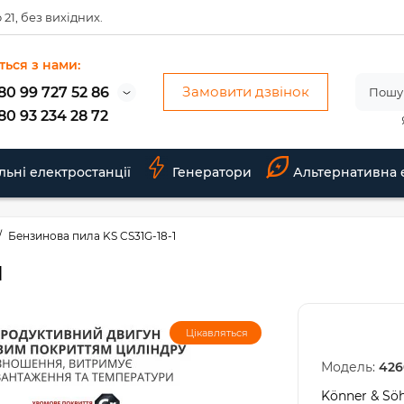
 21, без вихідних.
ться з нами:
Замовити дзвінок
80 99 727 52 86
80 93 234 28 72
льні електростанції
Генератори
Альтернативна 
Бензинова пила KS CS31G-18-1
1
Цікавляться
Модель:
426
Könner & Sö