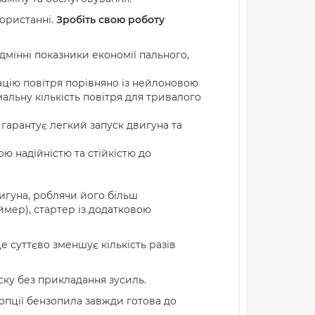
ористанні.
Зробіть свою роботу
дмінні показники економії пального,
ацію повітря порівняно із нейлоновою
альну кількість повітря для тривалого
 гарантує легкий запуск двигуна та
ю надійністю та стійкістю до
игуна, роблячи його більш
ймер), стартер із додатковою
 суттєво зменшує кількість разів
ску без прикладання зусиль.
 опції бензопила завжди готова до