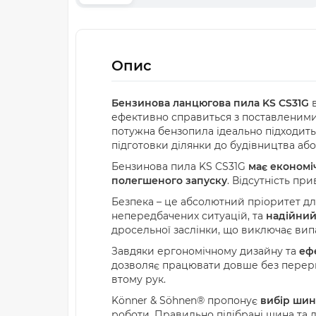
Опис
Бензинова ланцюгова пила KS CS31G
в
ефективно справиться з поставленими 
потужна бензопила ідеально підходить 
підготовки ділянки до будівництва аб
Бензинова пила KS CS31G
має економі
полегшеного запуску
. Відсутність п
Безпека – це абсолютний пріоритет д
непередбачених ситуацій, та
надійний
дросельної заслінки, що виключає вип
Завдяки ергономічному дизайну та
еф
дозволяє працювати довше без перер
втому рук.
Könner & Söhnen® пропонує
вибір шин
роботи. Правильно підібрані шина та 