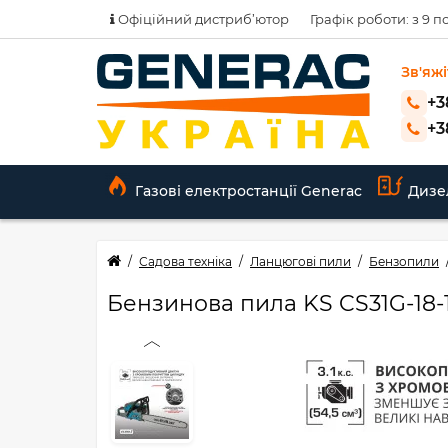
Офіційний дистриб’ютор
Графік роботи: з 9 по
Зв'яжі
+3
+3
Газові електростанції Generac
Дизе
Садова техніка
Ланцюгові пили
Бензопили
Бензинова пила KS CS31G-18-