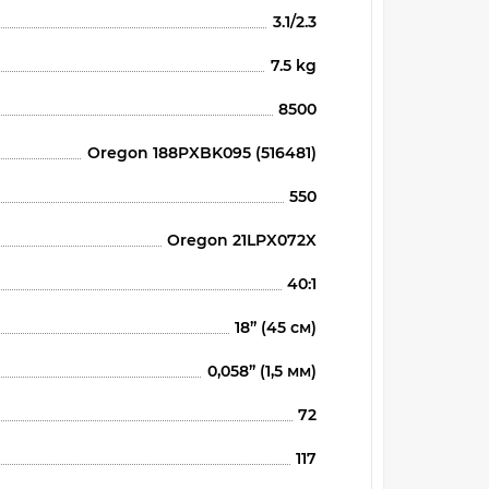
3.1/2.3
7.5 kg
8500
Oregon 188PXBK095 (516481)
550
Oregon 21LPX072X
40:1
18” (45 см)
0,058” (1,5 мм)
72
117