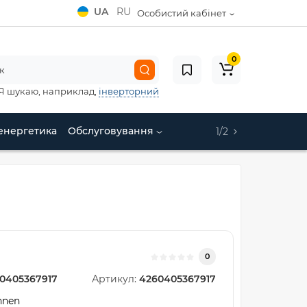
UA
RU
Особистий кабінет
0
Я шукаю, наприклад,
інверторний
енергетика
Обслуговування
1/2
0
0405367917
Артикул:
4260405367917
hnen