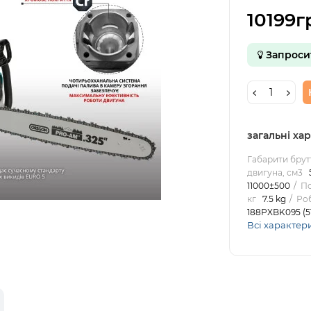
10199г
Запроси
загальні ха
Габарити брут
двигуна, см3
11000±500
По
кг
7.5 kg
Роб
188PXBK095 (5
Всі характер