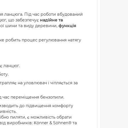
я ланцюга. Під час роботи вбудований
цюг, що забезпечує
надійне та
ої шини та виду деревини,
функція
яке робить процес регулювання натягу
є ланцюг.
оту.
рапляє на уловлювач і чіпляється за
д час переміщення бензопили.
призводить до підвищення комфорту
ивність.
ібно пиляти, є можливість обрати
ід виробників: Könner & Söhnen® та