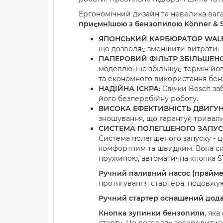
Ергономічний дизайн та невелика ваг
приємнішою з бензопилою Könner & 
ЯПОНСЬКИЙ КАРБЮРАТОР WAL
що дозволяє зменшити витрати.
ПАПЕРОВИЙ ФІЛЬТР ЗБІЛЬШЕНО
моделлю, що збільшує термін йог
та економного використання бен
НАДІЙНА ІСКРА:
Свічки Bosch заб
його безперебійну роботу.
ВИСОКА ЕФЕКТИВНІСТЬ ДВИГУН
зношування, що гарантує тривали
СИСТЕМА ПОЛЕГШЕНОГО ЗАПУС
Система полегшеного запуску - ц
комфортним та швидким. Вона скл
пружиною, автоматична кнопка S
Ручний паливний насос (прайме
протягування стартера, подовжу
Ручний стартер
оснащений дод
Кнопка зупинки бензопили
, як