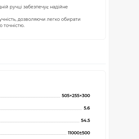
ній ручці забезпечує надійне
ручність, дозволяючи легко обирати
ю точністю.
505×255×300
5.6
54.5
11000±500