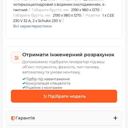
чотирьохциліндровий з водяним охолодженням, 4-
тактний
Габарити брутто, мм
2190 х 980 х 1270
Габариты брутто, мм
2190 х 980 х 1270
Розетки
1 x CEE
230 V 32 A, 2 x Schuko 230 V
Всі характеристики
Отримати інженерний розрахунок
Допоможемо підібрати генератор під ваш
об’єкт, потужність, фазність, тип палива,
автоматику та умови монтажу.
Підбір під навантаження
Консультація спеціаліста
Рішення з монтажем
Підібрати модель
Гарантія