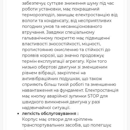
забезпечує суттєве зниження шуму під час
роботи установки, має покращений
терморозподіл, захищає електростанцію від
вологи та конденсату, від несприятливих
погодних умов та несанкціонованого
втручання. Завдяки спеціальному
гальванічному покриттю має підвищенні
властивості зносостійкості, міцності,
протистоянню окисленню та стійкості до
проявів корозії, що значно продовжує
термін експлуатації агрегату. Крім того
низько обертові двигуни зі зменшеним
рівнем вібрації, закріплені на
антивібраційних подушках, що також
сприяють більш тихій роботі та зменшенню
навантаження на фундамент. Електростанція
має кнопку аварійної зупинки STOP для
швидкого вимкнення двигуна у разі
надзвичайної ситуації.
легкість обслуговування :
Корпус має отвори для кріплень
транспортувальних засобів, що полегшує