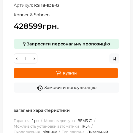
Артикул:
KS 18-1DE-G
Könner & Söhnen
428599грн.
Запросити персональну пропозицію
Купити
Замовити консультацію
загальні характеристики
Гарантія
1 рік
Модель двигуна
BFM3 G1
Можливість установки автоматики
IP54
Охолодження
рідинне
Тип двигуна
Дизельний