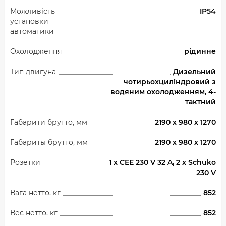
Можливість
IP54
установки
автоматики
Охолодження
рідинне
Тип двигуна
Дизельний
чотирьохциліндровий з
водяним охолодженням, 4-
тактний
Габарити брутто, мм
2190 х 980 х 1270
Габариты брутто, мм
2190 х 980 х 1270
Розетки
1 x CEE 230 V 32 A, 2 x Schuko
230 V
Вага нетто, кг
852
Вес нетто, кг
852