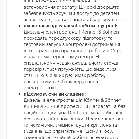
відвантаження, перевезення та
встановлення агрегату. Широкі дверцята
забезпечують зручний доступ до деталей
агрегату під час технічного обслуговування.
пусконалагоджувальні роботи в європі:
Дизельні електростанції Könner & Söhnen
проходять передпускову підготовку та
тестовий запуск з контролем дотримання
всіх параметрів правильної роботи в Європі
у власному сервісному центрі. На
спеціальному навантажувальному стенді
перевіряється потужність, що видається
станцією в різних режимах роботи,
налаштовується блок керування
електронікою.
підсумовуючи викладене :
Дизельна електростанція Könner & Söhnen
KS 18-1DE-G - це професійний агрегат на базі
надійного двигуна Deutz, що має найкращі
експлуатаційні показники. Посилені деталі
та механізми, зміцнені вузли кріплень та
з’єднань, що сприяють меншому зносу,
тривалій та надійній роботі генераторної