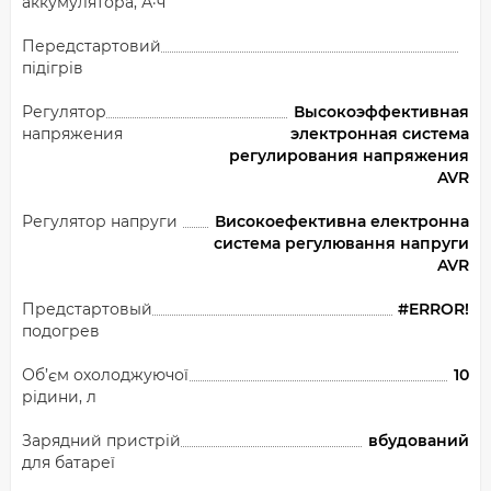
аккумулятора, А·ч
Передстартовий
підігрів
Регулятор
Высокоэффективная
напряжения
электронная система
регулирования напряжения
AVR
Регулятор напруги
Високоефективна електронна
система регулювання напруги
AVR
Предстартовый
#ERROR!
подогрев
Об’єм охолоджуючої
10
рідини, л
Зарядний пристрій
вбудований
для батареї