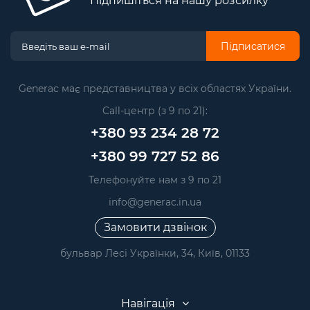
Підпишіться на нашу розсилку
Підписатися
Generac має представництва у всіх областях України.
Call-центр (з 9 по 21):
+380 93 234 28 72
+380 99 727 52 86
Телефонуйте нам з 9 по 21
info@generac.in.ua
Замовити дзвінок
бульвар Лесі Українки, 34, Київ, 01133
Навігація