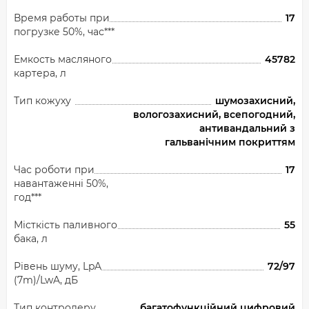
Время работы при
17
погрузке 50%, час***
Емкость масляного
45782
картера, л
Тип кожуху
шумозахисний,
вологозахисний, всепогодний,
антивандальний з
гальванічним покриттям
Час роботи при
17
навантаженні 50%,
год***
Місткість паливного
55
бака, л
Рівень шуму, LpA
72/97
(7m)/LwA, дБ
Тип контролеру
багатофункційний цифровий