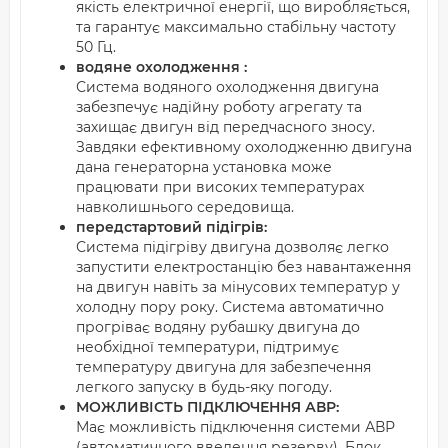
якість електричної енергії, що виробляється,
та гарантує максимально стабільну частоту
50 Гц.
водяне охолодження :
Система водяного охолодження двигуна
забезпечує надійну роботу агрегату та
захищає двигун від передчасного зносу.
Завдяки ефективному охолодженню двигуна
дана генераторна установка може
працювати при високих температурах
навколишнього середовища.
передстартовий підігрів:
Система підігріву двигуна дозволяє легко
запустити електростанцію без навантаження
на двигун навіть за мінусових температур у
холодну пору року. Система автоматично
прогріває водяну рубашку двигуна до
необхідної температури, підтримує
температуру двигуна для забезпечення
легкого запуску в будь-яку погоду.
МОЖЛИВІСТЬ ПІДКЛЮЧЕННЯ АВР:
Має можливість підключення системи АВР
(автоматичного введення резерву). Блок