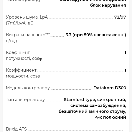
блок керування
Уровень шума, LpA
72/97
(7m)/LwA, дБ
Витрати пального***,
3.3 (при 50% навантаженні)
л/год
Коефіцієнт
1
потужності, cosφ
Коэффициент
1
мощности, cosφ
Модель контролеру
Datakom D300
Тип альтернатору
Stamford type, синхронний,
система самозбуждення,
безщіточний змінного струму,
4-х полюсний
Вихід ATS