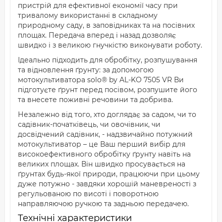
пристрій для ефективної економії часу при
тривалому використанні в складному
природному саду, в заповідниках та на посівних
площах. Передача вперед і назад дозволяє
швидко і з великою гнучкістю виконувати роботу.
Ідеально підходить для обробітку, розпушування
та відновлення ґрунту: за допомогою
мотокультиватора solo® by AL-KO 7505 VR Ви
підготуєте ґрунт перед посівом, розпушите його
та внесете поживні речовини та добрива.
Незалежно від того, хто доглядає за садом, чи то
садівник-початківець, чи овочівник, чи
досвідчений садівник, - надзвичайно потужний
мотокультиватор – це Ваш перший вибір для
високоефективного обробітку ґрунту навіть на
великих площах. Він швидко просувається на
ґрунтах будь-якої природи, працюючи при цьому
дуже потужно - завдяки хорошій маневреності з
регульованою по висоті і поворотною
направляючою ручкою та задньою передачею.
Технічні характеристики