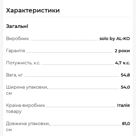
Характеристики
Загальні
Виробник
solo by AL-KO
Гарантія
2 роки
Потужність, к.с.
4,7 к.с.
Вага, кг
54,8
Ширина упаковки,
54,0
см
Країна-виробник
Італія
товару
Довжина упаковки,
81,0
см