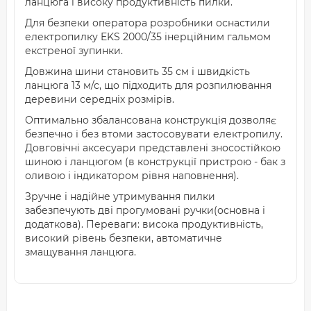
ланцюга і високу продуктивність пилки.
Для безпеки оператора розробники оснастили
електропилку EKS 2000/35 інерційним гальмом
екстреної зупинки.
Довжина шини становить 35 см і швидкість
ланцюга 13 м/с, що підходить для розпилювання
деревини середніх розмірів.
Оптимально збалансована конструкція дозволяє
безпечно і без втоми застосовувати електропилу.
Довговічні аксесуари представлені зносостійкою
шиною і ланцюгом (в конструкції пристрою - бак з
оливою і індикатором рівня наповнення).
Зручне і надійне утримування пилки
забезпечують дві прогумовані ручки(основна і
додаткова). Переваги: висока продуктивність,
високий рівень безпеки, автоматичне
змащування ланцюга.