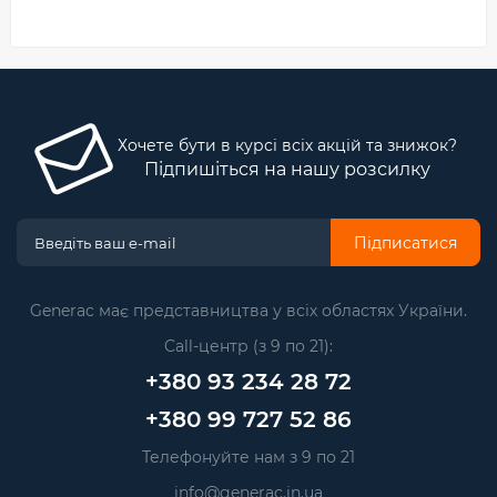
Хочете бути в курсі всіх акцій та знижок?
Підпишіться на нашу розсилку
Підписатися
Generac має представництва у всіх областях України.
Call-центр (з 9 по 21):
+380 93 234 28 72
+380 99 727 52 86
Телефонуйте нам з 9 по 21
info@generac.in.ua