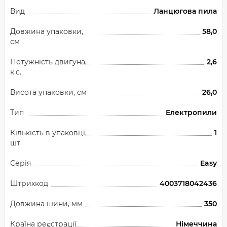
Вид
Ланцюгова пила
Довжина упаковки,
58,0
см
Потужність двигуна,
2,6
к.с.
Висота упаковки, см
26,0
Тип
Електропили
Кількість в упаковці,
1
шт
Серія
Easy
Штрихкод
4003718042436
Довжина шини, мм
350
Країна реєстрації
Німеччина