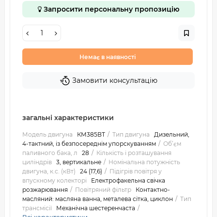
Запросити персональну пропозицію
Немає в наявності
Замовити консультацію
загальні характеристики
Модель двигуна
КМ385ВТ
Тип двигуна
Дизельний,
4-тактний, із безпосереднім упорскуванням
Об’єм
паливного бака, л
28
Кількість і розташування
циліндрів
3, вертикальне
Номінальна потужність
двигуна, к.с. (кВт)
24 (17,6)
Підігрів повітря у
впускному колекторі
Електрофакельна свічка
розжарювання
Повітряний фільтр
Контактно-
масляний: масляна ванна, металева сітка, циклон
Тип
трансмісії
Механічна шестеренчаста