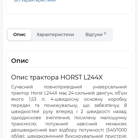
Всі характеристики
0
Опис
Характеристики
Відгуки
Опис
Опис трактора HORST L244X
Сучасний повнопривідний універсальний
трактор Horst L244X має 24-сильний двигун, об’єм
якого 1,53 л; 4-швидкісну основну коробку
передач та понижувальну, що забезпечує 8
швидкостей руху вперед і 2 швидкості назад;
однодискове зчеплення; посилену малошумну
трансмісію; потужний навісний механізм;
двошвидкісний вал відбору потужності (540/1000
об/хв); швидкознімний буксирувальний пристрій;