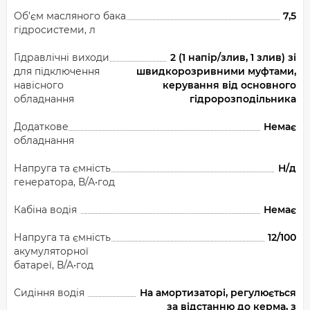
Об’єм масляного бака
7,5
гідросистеми, л
Гідравлічні виходи
2 (1 напір/злив, 1 злив) зі
для підключення
швидкорозривними муфтами,
навісного
керування від основного
обладнання
гідророзподільника
Додаткове
Немає
обладнання
Напруга та ємність
Н/д
генератора, В/А•год
Кабіна водія
Немає
Напруга та ємність
12/100
акумуляторної
батареї, В/А•год
Сидіння водія
На амортизаторі, регулюється
за відстанню до керма, з