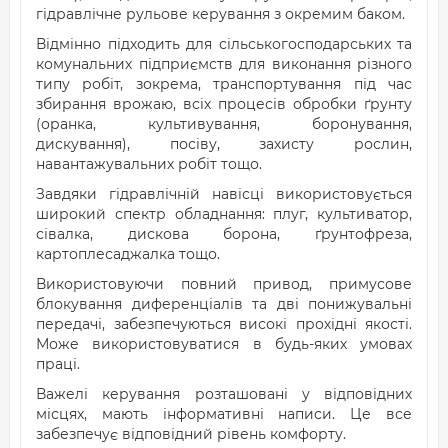
гідравлічне рульове керування з окремим баком.
Відмінно підходить для сільськогосподарських та
комунальних підприємств для виконання різного
типу робіт, зокрема, транспортування під час
збирання врожаю, всіх процесів обробки ґрунту
(оранка, культивування, боронування,
дискування), посіву, захисту рослин,
навантажувальних робіт тощо.
Завдяки гідравлічній навісці використовується
широкий спектр обладнання: плуг, культиватор,
сівалка, дискова борона, ґрунтофреза,
картоплесаджалка тощо.
Використовуючи повний привод, примусове
блокування диференціалів та дві понижувальні
передачі, забезпечуються високі прохідні якості.
Може використовуватися в будь-яких умовах
праці.
Важелі керування розташовані у відповідних
місцях, мають інформативні написи. Це все
забезпечує відповідний рівень комфорту.