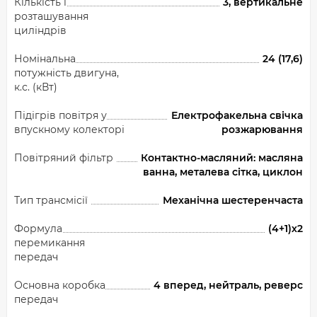
Кількість і
3, вертикальне
розташування
циліндрів
Номінальна
24 (17,6)
потужність двигуна,
к.с. (кВт)
Підігрів повітря у
Електрофакельна свічка
впускному колекторі
розжарювання
Повітряний фільтр
Контактно-масляний: масляна
ванна, металева сітка, циклон
Тип трансмісії
Механічна шестеренчаста
Формула
(4+1)х2
перемикання
передач
Основна коробка
4 вперед, нейтраль, реверс
передач