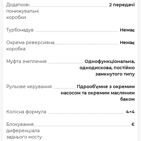
Додаткові
2 передачі
понижувальні
коробки
Турбонадув
Немає
Окрема реверсивна
Немає
коробка
Муфта зчеплення
Однофункціональна,
однодискова, постійно
замкнутого типу
Рульове керування
Гідрооб’ємне з окремим
насосом та окремим масляним
баком
Колісна формула
4×4
Блокування
Є
диференціала
заднього мосту