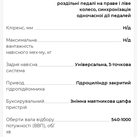
роздільні педалі на праве і ліве
колесо, синхронізація
одночасної дії педалей
Кліренс, мм
Н/д
Максимальна
Н/д
вантажність
навісного мех-му, кг
Задня навісна
Універсальна, 3-точкова
система
Привод
Гідроциліндр закритий
гідропідйомника
Буксирувальний
Знімна маятникова цапфа
пристрій
Оберти вала відбору
540-1000
потужності (ВВП), об/
хв