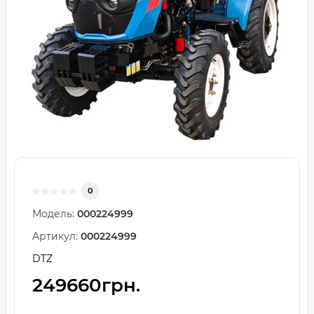
0
Модель:
000224999
Артикул:
000224999
DTZ
249660грн.