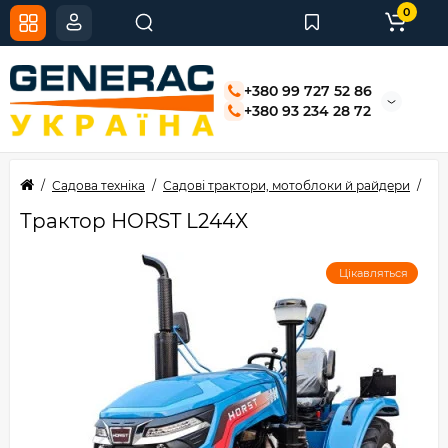
0
+380 99 727 52 86
+380 93 234 28 72
Садова техніка
Садові трактори, мотоблоки й райдери
Тр
Трактор HORST L244X
Цікавляться