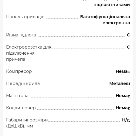
підлокітниками
Панель приладів
Багатофункціональна
електронна
Рівна підлога
Є
Електророзетка для
Є
підключення
причепа
Компресор
Немає
Передні крила
Металеві
Магнітола
Немає
Кондиціонер
Немає
Габаритні розміри
Н/д
(ДхШхВ), мм