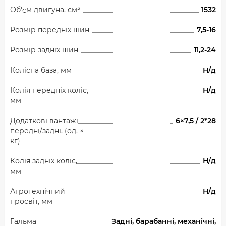
Об'єм двигуна, см³
1532
Розмір передніх шин
7,5-16
Розмір задніх шин
11,2-24
Колісна база, мм
Н/д
Колія передніх коліс,
Н/д
мм
Додаткові вантажі
6×7,5 / 2*28
передні/задні, (од. ×
кг)
Колія задніх коліс,
Н/д
мм
Агротехнічний
Н/д
просвіт, мм
Гальма
Задні, барабанні, механічні,