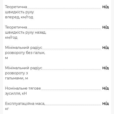
Теоретична
Н/д
швидкість руху
вперед, км/год
Теоретична
Н/д
швидкість руху назад,
км/год
Мінімальний радіус
Н/д
розвороту без гальм,
м
Мінімальний радіус
Н/д
розвороту з
гальмами, м
Номінальне тягове
Н/д
зусилля, кН
Експлуатаційна маса,
Н/д
кг